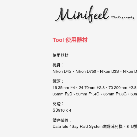
婚
攝
小
寶
Tool 使用器材
-
使用器材
婚
機身：
禮
Nikon D4S、Nikon D750、Nikon D3S、Nikon D
攝
鏡頭：
16-35mm F4、24-70mm F2.8、70-200mm F2.
影
35mm F2D、50mm F1.4G、85mm F1.8G、60m
｜
閃燈：
SB910 x 4
自
儲存裝置：
助
DataTale 4Bay Raid System磁碟陣列機，8TB