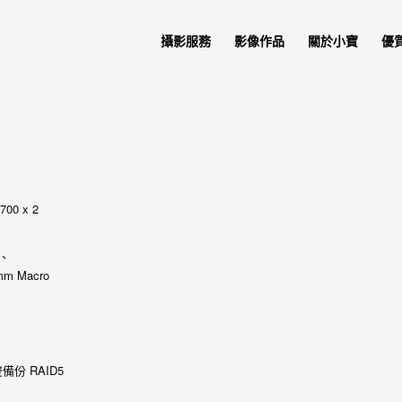
攝影服務
影像作品
關於小寶
優
700 x 2
8、
m Macro
雙備份 RAID5