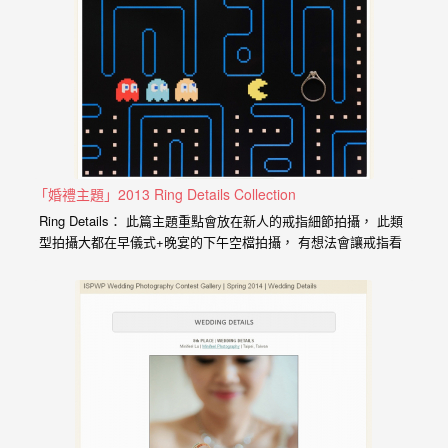
驗，
每
場
婚
禮，
都
是
「婚禮主題」2013 Ring Details Collection
每
Ring Details： 此篇主題重點會放在新人的戒指細節拍攝， 此類
個
型拍攝大都在早儀式+晚宴的下午空檔拍攝， 有想法會讓戒指看
新
起來比在盒子內有趣些， 所以戒指周遭或是底部的梗就來的很重
要， 想法大多來自於婚禮現場的素材或是參考些國外網站的照
娘
片， 舉例一下我比較常拿來用的捧花、磁盤、高腳杯、反射物
心
體、剪影、高跟鞋， 這些都在台灣的婚禮上很容易見到。 ＊
DCView…
中
最
難