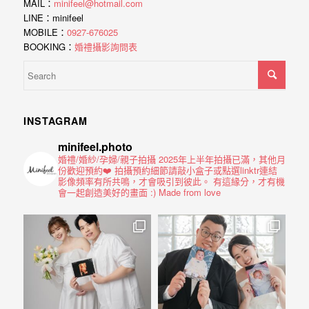
年
MAIL：
minifeel@hotmail.com
紀
LINE：minifeel
MOBILE：
0927-676025
慢
BOOKING：
婚禮攝影詢問表
慢
的
消
逝，
INSTAGRAM
但
minifeel.photo
婚禮/婚紗/孕婦/親子拍攝
2025年上半年拍攝已滿，其他月
是
份歡迎預約❤️
拍攝預約細節請敲小盒子或點選linktr連結
影像頻率有所共鳴，才會吸引到彼此。
有這緣分，才有機
希
會一起創造美好的畫面 :)
Made from love
望
藉
由
這
些