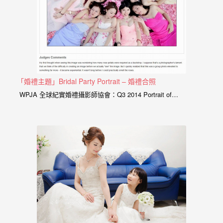
｜
孕
婦
寫
真
「婚禮主題」Bridal Party Portrait – 婚禮合照
WPJA 全球紀實婚禮攝影師協會：Q3 2014 Portrait of…
婚
攝
小
寶
提
供
優
質
的