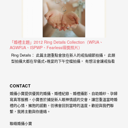
忘
的
一
個
回
憶，
「婚禮主題」2012 Ring Details Collection（WPJA、
AGWPJA、ISPWP、Fearless得獎照片）
也
Ring Details： 此篇主題重點會放在新人的戒指細節拍攝， 此類
許
型拍攝大都在早儀式+晚宴的下午空檔拍攝， 有想法會讓戒指看
這
起來比在盒子內有趣些， 所以戒指周遭或是底部的梗就來的很重
要， 想法大多來自於婚禮現場的素材或是參考些國外網站的照
些
片， 舉例一下我比較常拿來用的捧花、磁盤、高腳杯、反射物
回
體、剪影、高跟鞋， 這些都在台灣的婚禮上很容易見到。 ＊
CONTACT
DCView…
憶
婚攝小寶提供優質的婚攝、婚禮紀錄、婚禮攝影、自助婚紗、孕婦
寫真等服務，小寶善於捕捉新人眼神情感的交會，讓您重溫當時婚
會
禮的心情，擁抱的感動，彷彿會回到當時的溫度。歡迎與我們聯
隨
繫，我將主動與你連絡。
著
聯絡婚攝小寶