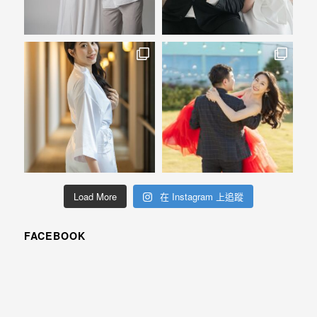
婚
攝
照
片，
能
夠
像
是
當
天
Load More
在 Instagram 上追蹤
故
事
FACEBOOK
般
的
感