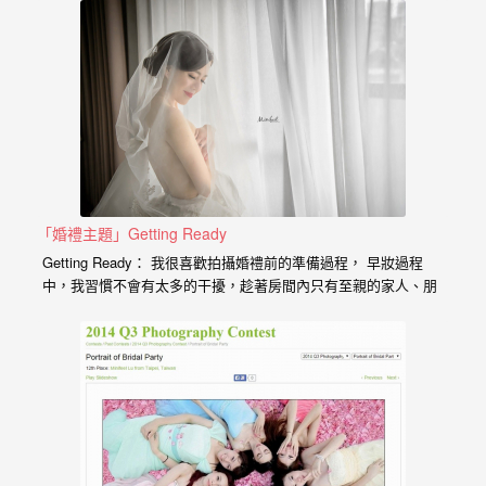
婚
紗
｜
婚
禮
攝
「婚禮主題」Getting Ready
影
Getting Ready： 我很喜歡拍攝婚禮前的準備過程， 早妝過程
｜
中，我習慣不會有太多的干擾，趁著房間內只有至親的家人、朋
友們去捕捉畫面， 運用婚禮現場的元素，習慣會用反射、穿透、
婚
對比、光影、重複曝光、特寫的手法去呈現主題， 這裡面也包含
了化妝過程， 新郎躍躍欲試的準備階段、新娘期待的喜悅， 重
攝
要的還有朋友、家人們看新娘化妝的眼神， 婚禮準備工作也許是
一天婚禮照片內的一小元素，但也是婚禮內重要的元素之一， 讓
推
我們一起從最美麗的這天開始看起。 AG｜WPJA…
薦