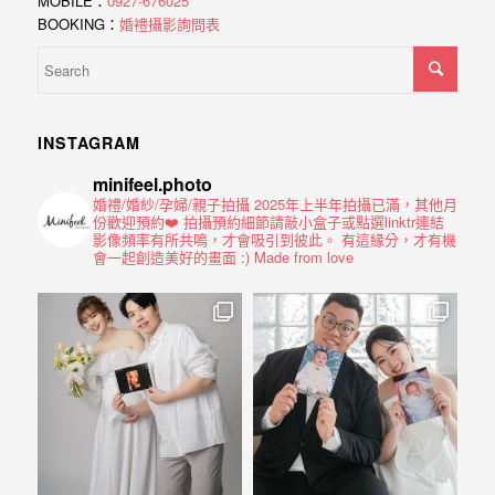
MOBILE：
0927-676025
BOOKING：
婚禮攝影詢問表
INSTAGRAM
minifeel.photo
婚禮/婚紗/孕婦/親子拍攝
2025年上半年拍攝已滿，其他月
份歡迎預約❤️
拍攝預約細節請敲小盒子或點選linktr連結
影像頻率有所共鳴，才會吸引到彼此。
有這緣分，才有機
會一起創造美好的畫面 :)
Made from love