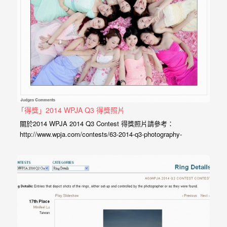
婚
攝
照
片，
能
夠
像
是
「得獎」2014 WPJA Q3 得獎照片
當
關於2014 WPJA 2014 Q3 Contest 得獎照片請參考：
http://www.wpja.com/contests/63-2014-q3-photography-
天
contest/10-portrait-of-bridal-party.html#11 喜歡小寶工作室照片
故
的新人朋友們，歡迎加入粉絲團觀看最新的作品： 婚禮官方粉絲
事
團 WPJA…
般
的
感