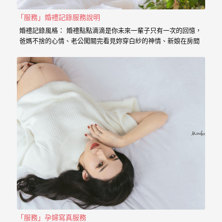
｜
孕
「服務」婚禮記錄服務說明
婚禮記錄風格： 婚禮點點滴滴是你未來一輩子只有一次的回憶，
婦
爸媽不捨的心情、老公闖關完看見妳穿白紗的神情、新娘在房間
內等待的表情、在場所有客人的祝福， 我喜歡用這些畫面來完成
寫
一篇讓你感動的故事。 在婚禮拍攝上，小寶擅於捕捉眼神情感的
真
交會， 當你們眼神專注的方向，是重溫當時婚禮的心情， 擁抱
的感動，彷彿會回到當時的溫度，同時也是屬於每對新人的婚禮
故事。 服務內容： 主攝小寶…
婚
攝
小
寶
提
供
優
質
的
「服務」孕婦寫真服務