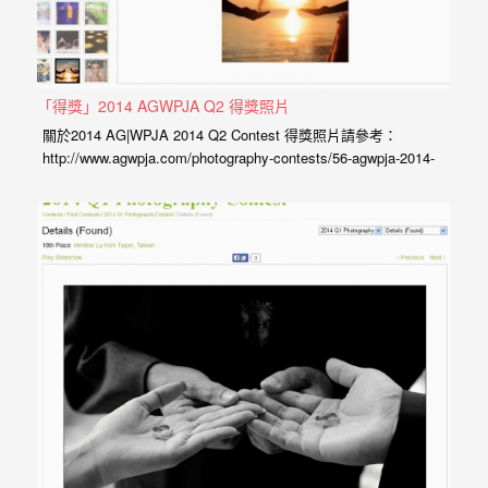
最
多
的
婚
「得獎」2014 AGWPJA Q2 得獎照片
攝
關於2014 AG|WPJA 2014 Q2 Contest 得獎照片請參考：
http://www.agwpja.com/photography-contests/56-agwpja-2014-
作
q2-contest/04-ring-details.html#17 喜歡小寶工作室照片的新人朋
品
友們，歡迎加入粉絲團觀看最新的作品： 婚禮官方粉絲團 AG
｜WPJA…
讓
你
選
擇。