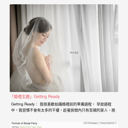
驗，
每
場
婚
禮，
都
是
每
個
新
娘
心
「婚禮主題」Getting Ready
中
Getting Ready： 我很喜歡拍攝婚禮前的準備過程， 早妝過程
最
中，我習慣不會有太多的干擾，趁著房間內只有至親的家人、朋
友們去捕捉畫面， 運用婚禮現場的元素，習慣會用反射、穿透、
難
對比、光影、重複曝光、特寫的手法去呈現主題， 這裡面也包含
了化妝過程， 新郎躍躍欲試的準備階段、新娘期待的喜悅， 重