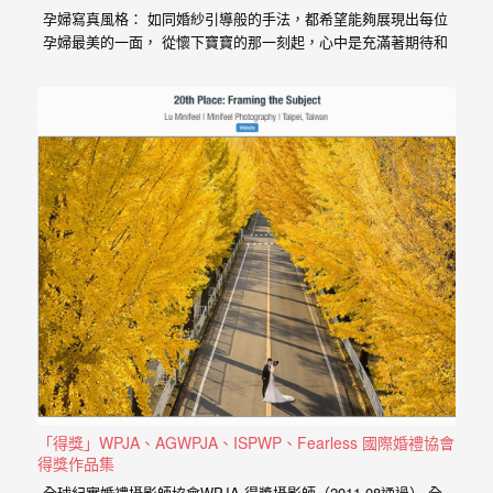
婚
孕婦寫真風格： 如同婚紗引導般的手法，都希望能夠展現出每位
孕婦最美的一面， 從懷下寶寶的那一刻起，心中是充滿著期待和
攝、
喜悅， 那種幸福的感受與拍婚紗的美亦是截然不同， 從婚紗、
婚
婚禮、孕婦寫真、新生兒寫真到家庭寫真， 人生每個難忘的時
刻，都是值得紀錄的過程。 預約孕婦寫真請點選 服務內容：
禮
攝影小寶…
攝
影、
婚
禮
紀
錄、
自
助
婚
「得獎」WPJA、AGWPJA、ISPWP、Fearless 國際婚禮協會
紗、
得獎作品集
海
全球紀實婚禮攝影師協會WPJA 得獎攝影師（2011.08通過） 全