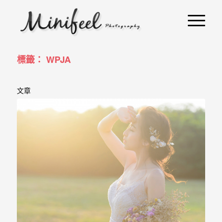
婚
攝
小
寶
標籤： WPJA
-
文章
婚
禮
攝
影
｜
自
助