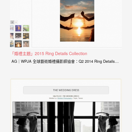
動
著
新
人。
我
們
提
「婚禮主題」2015 Ring Details Collection
AG｜WPJA 全球藝術婚禮攝影師協會：Q2 2014 Ring Details…
供
最
完
整
的
海
外
婚