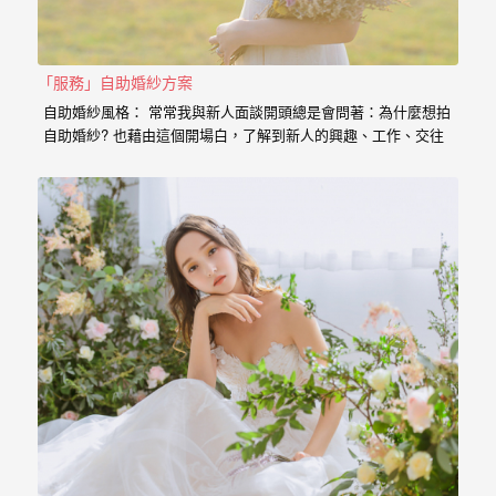
婚
紗
「服務」自助婚紗方案
｜
自助婚紗風格： 常常我與新人面談開頭總是會問著：為什麼想拍
婚
自助婚紗? 也藉由這個開場白，了解到新人的興趣、工作、交往
的過程點滴， 我想傳達給新人的是，一個有故事的自助婚紗，
禮
一定是兩個人一起努力，去挑選喜歡的景點、去思考你的服裝搭
配，甚至是你的廠商名單， 我希望能夠參與你們的故事，並且成
攝
為這動人故事的推手。 充滿了自己特色的風格婚紗 從一早起床
影
的居家風格到那別有特色的民宿， 也拍過那一起走過的校園小
徑， 還有那換上足球服就精神抖擻的新郎， 生存遊戲在那平常
｜
就熱血活動的參與感， 那些天馬行空的畫面是新人的美麗想像，
但是小寶總是希望能把那想像的畫面化做實際的影像， 拍出屬於
婚
新人的故事，沒有別人可以取代的主角。 Minifeel…
攝
推
薦