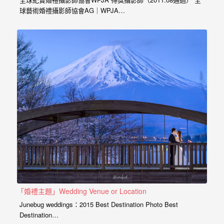
外
球藝術婚禮攝影師協會AG｜WPJA…
婚
紗
婚
攝
等
服
務。
豐
富
的
婚
攝
「婚禮主題」Wedding Venue or Location
Junebug weddings：2015 Best Destination Photo Best
經
Destination…