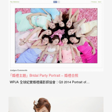
忘
要的還有朋友、家人們看新娘化妝的眼神， 婚禮準備工作也許是
的
一天婚禮照片內的一小元素，但也是婚禮內重要的元素之一， 讓
一
我們一起從最美麗的這天開始看起。 AG｜WPJA…
個
回
憶，
也
許
這
些
回
「婚禮主題」Bridal Party Portrait – 婚禮合照
憶
WPJA 全球紀實婚禮攝影師協會：Q3 2014 Portrait of…
會
隨
著