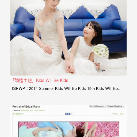
年
紀
慢
慢
的
消
逝，
但
是
「婚禮主題」Kids Will Be Kids
希
ISPWP：2014 Summer Kids Will Be Kids 19th Kids Will Be…
望
藉
由
這
些