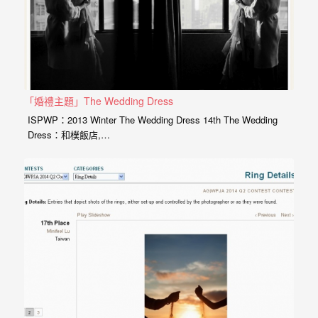
紗、
自
助
婚
紗、
「婚禮主題」The Wedding Dress
婚
ISPWP：2013 Winter The Wedding Dress 14th The Wedding
禮
Dress：和樸飯店,…
攝
影、
孕
婦
寫
真
服
務，