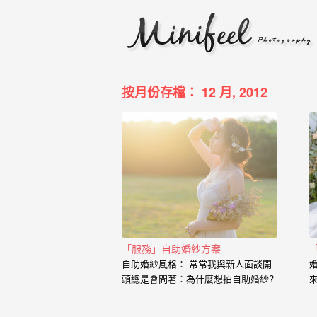
婚
攝
小
寶
按月份存檔： 12 月, 2012
-
婚
禮
攝
影
｜
「服務」自助婚紗方案
自助婚紗風格： 常常我與新人面談開
自
頭總是會問著：為什麼想拍自助婚紗?
助
也藉由這個開場白，了解到新人的興
趣、工作、交往的過程點滴， 我想傳