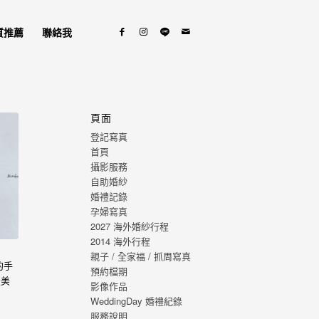
質推薦
聯絡我
頁面
登記寫真
首頁
攝影服務
自助婚紗
婚禮記錄
孕婦寫真
2027 海外婚紗行程
2014 海外行程
親子 / 全家福 / 抓周寫真
的手
預約檔期
最美
影像作品
，心
WeddingDay 婚禮紀錄
福的
服務說明