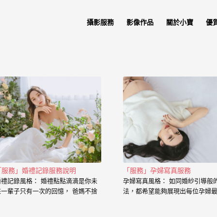
攝影服務
影像作品
關於小寶
優
「服務」婚禮記錄服務說明
「服務」孕婦寫真服務
婚禮記錄風格： 婚禮點點滴滴是你未
孕婦寫真風格： 如同婚紗引導般
來一輩子只有一次的回憶， 爸媽不捨
法，都希望能夠展現出每位孕婦
的心情、老公闖關完看見妳穿白紗的
的一面， 從懷下寶寶的那一刻起
神情、新娘在房間內等待的表情、在
中是充滿著期待和喜悅， 那種幸