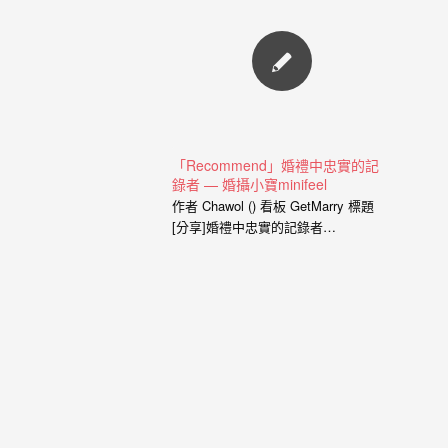
婚
達給新人的是，一個有故事的自助婚
紗， 一定是兩個人一起努力，去挑選
紗
喜歡的景點、去思考你的服裝搭配，
甚至是你的廠商名單， 我希望能夠參
｜
與你們的故事，並且成為這動人故事
婚
的推手。 充滿了自己特色的風格婚紗
從一早起床的居家風格到那別有特色
禮
的民宿， 也拍過那一起走過的校園小
「Recommend」婚禮中忠實的記
徑， 還有那換上足球服就精神抖擻的
錄者 — 婚攝小寶minifeel
攝
新郎， 生存遊戲在那平常就熱血活動
作者 Chawol () 看板 GetMarry 標題
的參與感， 那些天馬行空的畫面是新
影
[分享]婚禮中忠實的記錄者…
人的美麗想像， 但是小寶總是希望能
｜
把那想像的畫面化做實際的影像， 拍
出屬於新人的故事，沒有別人可以取
婚
代的主角。 Minifeel…
攝
推
薦