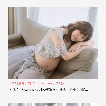
喜悅， 那種幸福的感受與拍婚紗的美亦是截然不同， 從婚紗、
婚
婚禮、孕婦寫真、新生兒寫真到家庭寫真， 人生每個難忘的時
攝、
刻，都是值得紀錄的過程。 預約孕婦寫真請點選 服務內容：
攝影小寶…
婚
禮
攝
影、
婚
禮
紀
錄、
自
助
「孕婦寫真」念均 – Pregnancy 孕婦照
婚
＊念均 - Pregnancy 台中孕婦寫真＊ 場地： 婚攝：小寶…
紗、
海