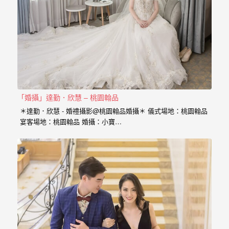
年
紀
慢
慢
的
消
逝，
「婚攝」達勤．欣慧 – 桃園翰品
但
＊達勤．欣慧 - 婚禮攝影@桃園翰品婚攝＊ 儀式場地：桃園翰品
是
宴客場地：桃園翰品 婚攝：小寶…
希
望
藉
由
這
些