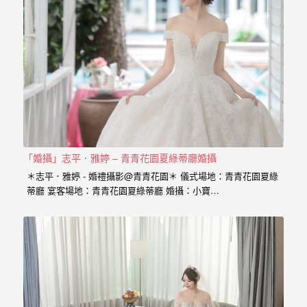
忘
的
一
個
回
憶，
也
許
「婚攝」志平．雅婷 – 青青花園夏綠蒂廳婚攝
這
＊志平．雅婷 - 婚禮攝影@青青花園＊ 儀式場地：青青花園夏綠
些
蒂廳 宴客場地：青青花園夏綠蒂廳 婚攝：小寶…
回
憶
會
隨
著