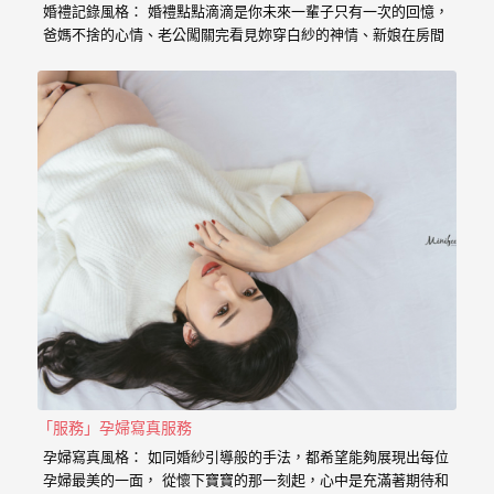
｜
婚禮記錄風格： 婚禮點點滴滴是你未來一輩子只有一次的回憶，
爸媽不捨的心情、老公闖關完看見妳穿白紗的神情、新娘在房間
孕
內等待的表情、在場所有客人的祝福， 我喜歡用這些畫面來完成
婦
一篇讓你感動的故事。 在婚禮拍攝上，小寶擅於捕捉眼神情感的
交會， 當你們眼神專注的方向，是重溫當時婚禮的心情， 擁抱
寫
的感動，彷彿會回到當時的溫度，同時也是屬於每對新人的婚禮
故事。 服務內容： 主攝小寶…
真
婚
攝
小
寶
提
供
優
「服務」孕婦寫真服務
質
孕婦寫真風格： 如同婚紗引導般的手法，都希望能夠展現出每位
的
孕婦最美的一面， 從懷下寶寶的那一刻起，心中是充滿著期待和