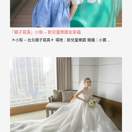
動
著
新
人。
「親子寫真」小梨 – 新兒童樂園全家福
我
＊小梨 – 台北親子寫真＊ 場地：新兒童樂園 婚攝：小寶…
們
提
供
最
完
整
的
海
外
婚