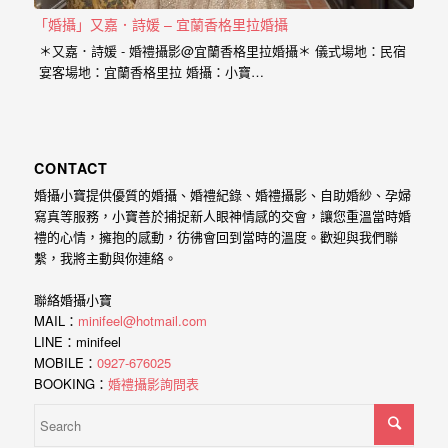
最
「婚攝」又嘉．詩媛 – 宜蘭香格里拉婚攝
多
＊又嘉．詩媛 - 婚禮攝影@宜蘭香格里拉婚攝＊ 儀式場地：民宿
的
宴客場地：宜蘭香格里拉 婚攝：小寶…
婚
攝
作
CONTACT
品
婚攝小寶提供優質的婚攝、婚禮紀錄、婚禮攝影、自助婚紗、孕婦
讓
寫真等服務，小寶善於捕捉新人眼神情感的交會，讓您重溫當時婚
禮的心情，擁抱的感動，彷彿會回到當時的溫度。歡迎與我們聯
你
繫，我將主動與你連絡。
選
聯絡婚攝小寶
擇。
MAIL：
minifeel@hotmail.com
LINE：minifeel
MOBILE：
0927-676025
BOOKING：
婚禮攝影詢問表