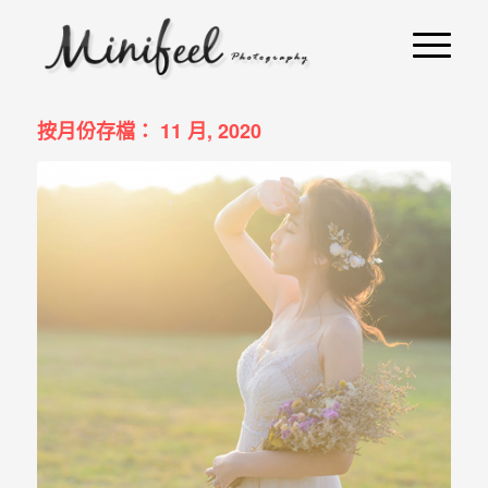
婚
攝
小
寶
按月份存檔： 11 月, 2020
-
婚
禮
攝
影
｜
自
助