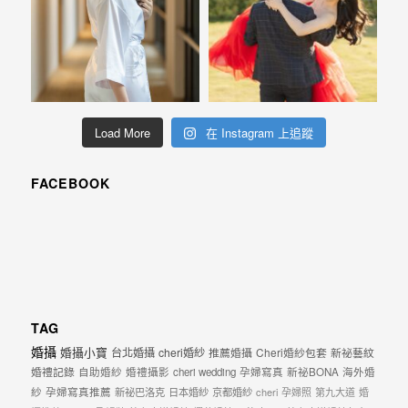
Load More
在 Instagram 上追蹤
FACEBOOK
TAG
婚攝
婚攝小寶
台北婚攝
cheri婚紗
推薦婚攝
Cheri婚紗包套
新祕藝紋
婚禮記錄
自助婚紗
婚禮攝影
cheri wedding
孕婦寫真
新祕BONA
海外婚
紗
孕婦寫真推薦
新祕巴洛克
日本婚紗
京都婚紗
cheri
孕婦照
第九大道
婚