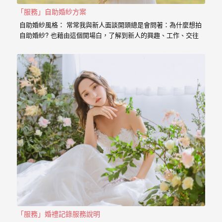
婚
「服務」自助婚紗方案
紗
自助婚紗風格： 常常我與新人面談開頭總是會問著：為什麼想拍
自助婚紗? 也藉由這個開場白，了解到新人的興趣、工作、交往
｜
的過程點滴， 我想傳達給新人的是，一個有故事的自助婚紗，
婚
一定是兩個人一起努力，去挑選喜歡的景點、去思考你的服裝搭
配，甚至是你的廠商名單， 我希望能夠參與你們的故事，並且成
禮
為這動人故事的推手。 充滿了自己特色的風格婚紗 從一早起床
的居家風格到那別有特色的民宿， 也拍過那一起走過的校園小
攝
徑， 還有那換上足球服就精神抖擻的新郎， 生存遊戲在那平常
就熱血活動的參與感， 那些天馬行空的畫面是新人的美麗想像，
影
但是小寶總是希望能把那想像的畫面化做實際的影像， 拍出屬於
｜
新人的故事，沒有別人可以取代的主角。 Minifeel…
婚
攝
推
薦
「服務」婚禮記錄服務說明