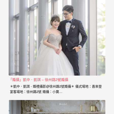
外
婚
紗
婚
攝
等
服
務。
豐
富
「婚攝」凱中．凱琪 – 徐州路2號婚攝
的
＊凱中．凱琪 - 婚禮攝影@徐州路2號婚攝＊ 儀式場地：喜來登
婚
宴客場地：徐州路2號 婚攝：小寶…
攝
經