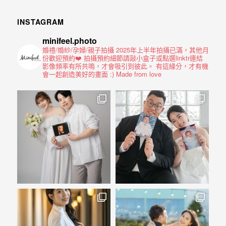
INSTAGRAM
minifeel.photo
婚禮/婚紗/孕婦/親子拍攝
2025年上半年拍攝已滿，其他月
份歡迎預約❤️
拍攝預約細節請敲小盒子或點選linktr連結
影像頻率有所共鳴，才會吸引到彼此。
有這緣分，才有機
會一起創造美好的畫面 :)
Made from love