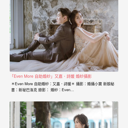
驗，
每
場
婚
禮，
都
是
每
個
新
「Even More 自助婚紗」又嘉．詩媛 婚紗攝影
娘
＊Even More 自助婚紗：又嘉．詩媛＊ 攝影：婚攝小寶 新娘秘
書：新祕巴洛克 錄影： 婚紗：Even…
心
中
最
難