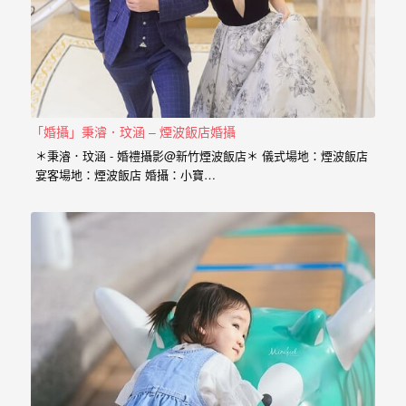
婚
攝
照
片，
能
「婚攝」秉濬．玟涵 – 煙波飯店婚攝
夠
＊秉濬．玟涵 - 婚禮攝影@新竹煙波飯店＊ 儀式場地：煙波飯店
像
宴客場地：煙波飯店 婚攝：小寶…
是
當
天
故
事
般
的
感