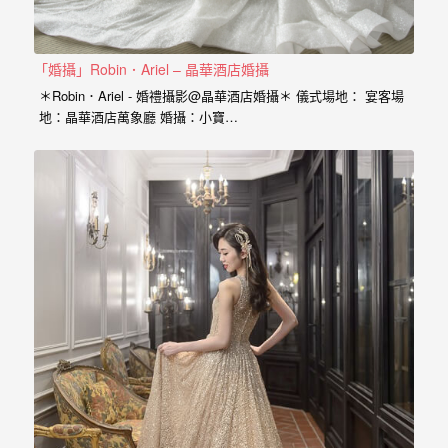
紗、
自
助
「婚攝」Robin．Ariel – 晶華酒店婚攝
婚
＊Robin．Ariel - 婚禮攝影@晶華酒店婚攝＊ 儀式場地： 宴客場
地：晶華酒店萬象廳 婚攝：小寶…
紗、
婚
禮
攝
影、
孕
婦
寫
真
服
務，