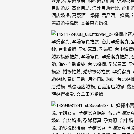
忘
的
一
個
回
憶，
也
許
這
些
回
憶
會
隨
著