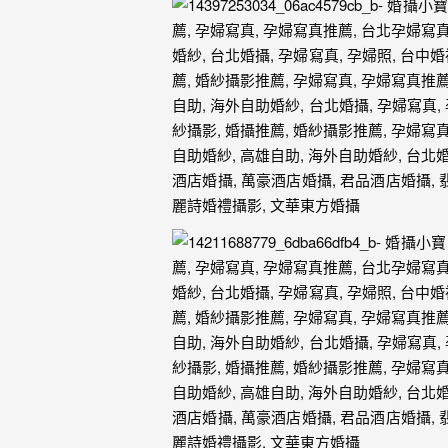
｜
孕
婦
寫
真
婚
攝
小
寶
提
供
優
質
的