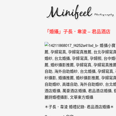
婚
攝
小
寶
「婚攝」子長．韋淩 – 君品酒店
-
婚
禮
攝
影
｜
自
助
＊子長．韋淩 婚禮記錄- 君品酒店婚攝＊