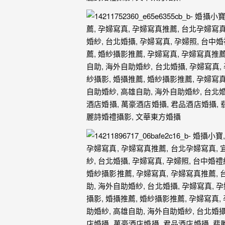
婚
攝、
婚
禮
攝
影、
婚
禮
紀
錄、
自
助
婚
紗、
海