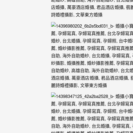
驗，
每
場
婚
禮，
都
是
每
個
新
娘
心
中
最
難