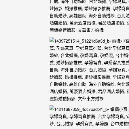
年
紀
慢
慢
的
消
逝，
但
是
希
望
藉
由
這
些