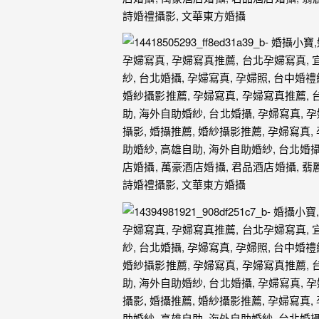
外
婚
紗
婚
攝
等
服
務。
豐
富
的
婚
攝
經