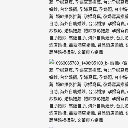
婚
攝、
婚
禮
攝
影、
婚
禮
紀
錄、
自
助
婚
紗、
海