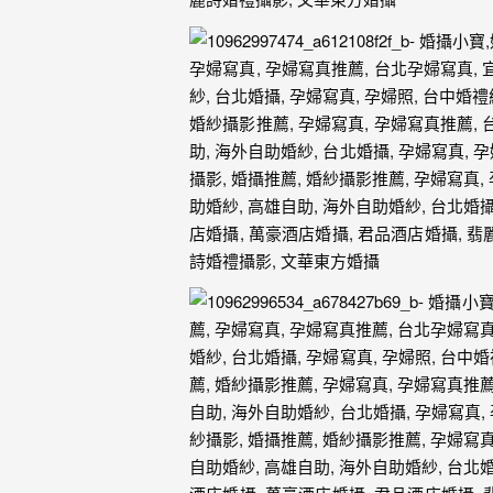
驗，
每
場
婚
禮，
都
是
每
個
新
娘
心
中
最
難