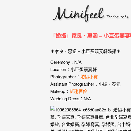
婚
攝
小
寶
「婚攝」家良．惠涵 – 小巨蛋囍宴
-
＊家良．惠涵 – 小巨蛋囍宴軒婚攝＊
婚
Ceremony：N/A
禮
Location：小巨蛋囍宴軒
Photographer：
婚攝小寶
攝
Assistant Photographer：小媽、泰元
影
Makeup：
新秘桓伶
Wedding Dress：N/A
｜
自
助