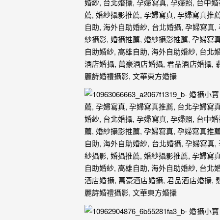
｜
孕
婦
寫
真
婚
攝
小
寶
提
供
優
質
的