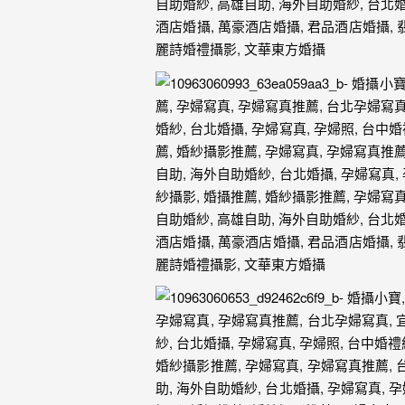
年
紀
慢
慢
的
消
逝，
但
是
希
望
藉
由
這
些