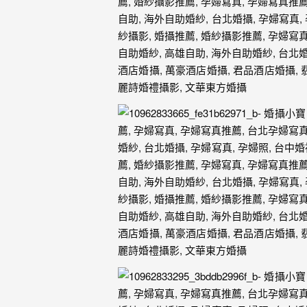
婚
紗
｜
婚
禮
攝
影
｜
婚
攝
推
薦