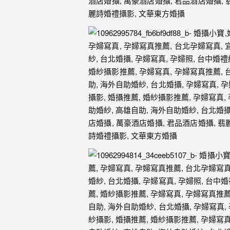
忘
的
一
個
回
憶，
也
許
這
些
回
憶
會
隨
著