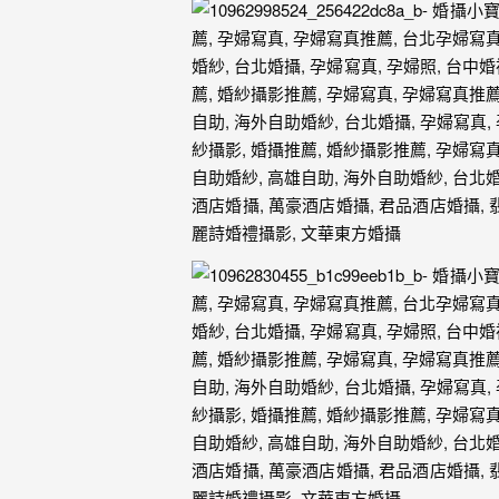
外
婚
紗
婚
攝
等
服
務。
豐
富
的
婚
攝
經