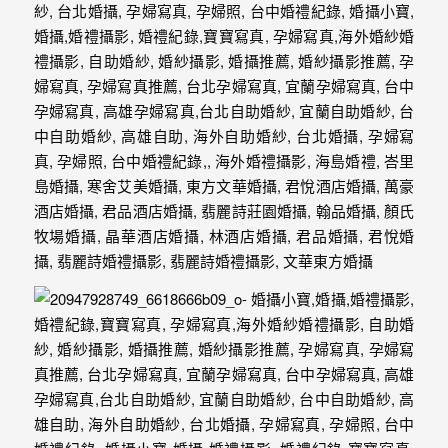
外
婚
紗
婚
攝
等
服
務。
豐
富
的
婚
攝
經