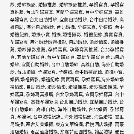
忘
的
一
個
回
憶，
也
許
這
些
回
憶
會
隨
著