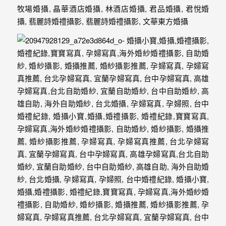
年
紀
慢
慢
的
消
逝，
但
是
希
望
藉
由
這
些