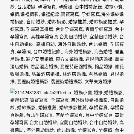
動
著
新
人。
我
們
提
供
最
完
整
的
海
外
婚