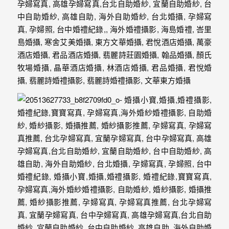
婚
攝
照
片，
能
夠
像
是
當
天
故
事
般
的
感