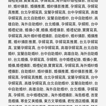
最
多
的
婚
攝
作
品
讓
你
選
擇。