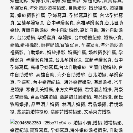
驗，
每
場
婚
禮，
都
是
每
個
新
娘
心
中
最
難