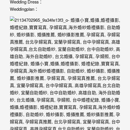
｜
Wedding Dress：
Weddingplan：
孕
婦
寫
真
婚
攝
小
寶
提
供
優
質
的