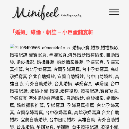
婚
攝
小
「婚攝」維倫．帆笙 – 小巨蛋囍宴軒
寶
-
婚
禮
攝
影
｜
自
助