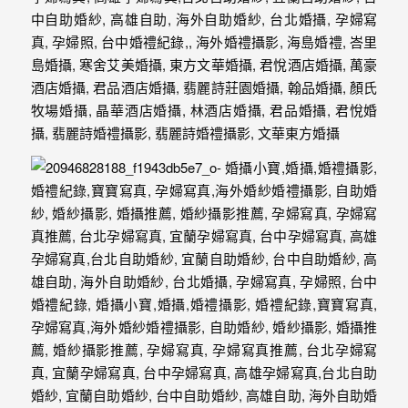
婚
攝、
婚
禮
攝
影、
婚
禮
紀
錄、
自
助
婚
紗、
海