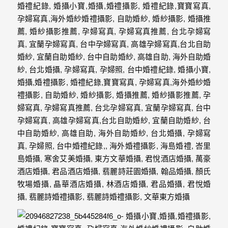
紗、
自
助
婚
紗、
婚
禮
攝
影、
孕
婦
寫
真
服
務，