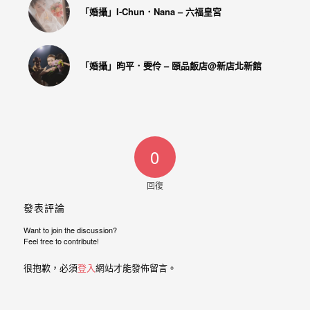
忘
「婚攝」I-Chun．Nana – 六福皇宮
的
一
個
「婚攝」昀平．雯伶 – 頤品飯店@新店北新館
回
憶，
也
許
0
這
些
回復
回
發表評論
憶
Want to join the discussion?
Feel free to contribute!
會
隨
很抱歉，必須
登入
網站才能發佈留言。
著