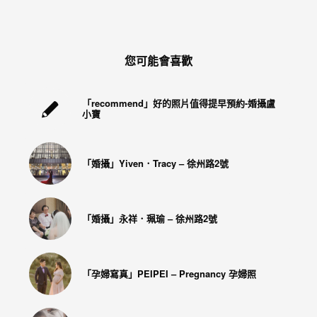
驗，
每
場
婚
您可能會喜歡
禮，
都
「recommend」好的照片值得提早預約-婚攝盧
小寶
是
每
個
「婚攝」Yiven．Tracy – 徐州路2號
新
娘
「婚攝」永祥．珮瑜 – 徐州路2號
心
中
最
「孕婦寫真」PEIPEI – Pregnancy 孕婦照
難