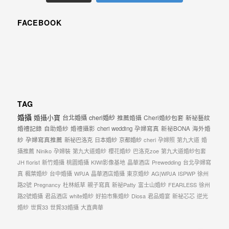
動
著
FACEBOOK
新
人。
我
們
提
TAG
供
婚攝
婚攝小寶
台北婚攝
cheri婚紗
推薦婚攝
Cheri婚紗包套
新祕藝紋
最
婚禮記錄
自助婚紗
婚禮攝影
cheri wedding
孕婦寫真
新祕BONA
海外婚
完
紗
孕婦寫真推薦
新祕巴洛克
日本婚紗
京都婚紗
cheri
孕婦照
第九大道
婚
攝推薦
Niniko
孕婦裝
第九大道婚紗
櫻花婚紗
巴洛克zoe
第九大道婚紗包套
整
JH florist
新竹婚攝
桃園婚攝
KIWI影像基地
晶華酒店
Prewedding
台北孕婦寫
的
真
楓葉婚紗
台中婚攝
WPJA
晶華酒店婚攝
東京婚紗
AG|WPJA
ISPWP
徐州
海
路2號
Pregnancy
杜林紙草
親子寫真
新祕Patty
富士山婚紗
FEARLESS
徐州
路2號婚攝
君品酒店
white婚紗
好拍市集婚紗
Diosa
君品婚宴
新祕芯芯
逆光
外
婚紗
世貿33
世貿33婚攝
大直典華
婚