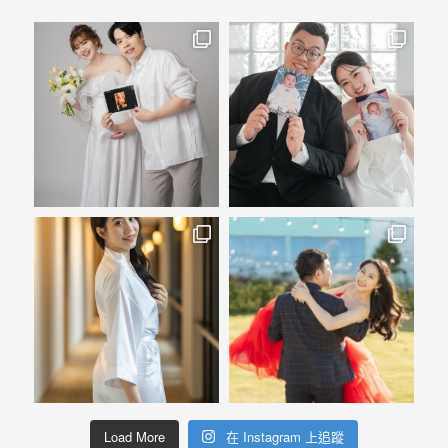
婚
攝
照
片，
能
夠
像
是
當
天
故
事
般
的
感
Load More
在 Instagram 上追蹤