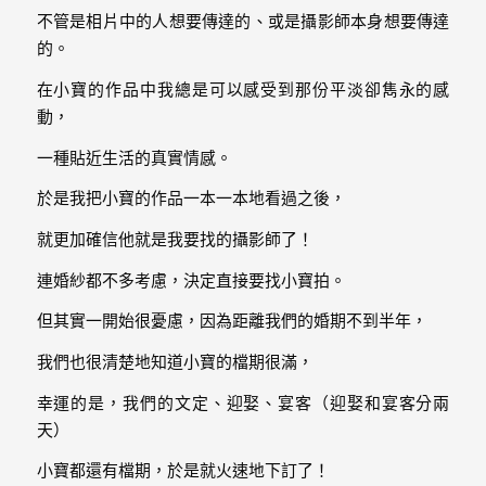
｜
不管是相片中的人想要傳達的、或是攝影師本身想要傳達
孕
的。
婦
在小寶的作品中我總是可以感受到那份平淡卻雋永的感
動，
寫
一種貼近生活的真實情感。
真
於是我把小寶的作品一本一本地看過之後，
婚
就更加確信他就是我要找的攝影師了！
攝
小
連婚紗都不多考慮，決定直接要找小寶拍。
寶
但其實一開始很憂慮，因為距離我們的婚期不到半年，
提
我們也很清楚地知道小寶的檔期很滿，
供
幸運的是，我們的文定、迎娶、宴客（迎娶和宴客分兩
優
天）
質
小寶都還有檔期，於是就火速地下訂了！
的