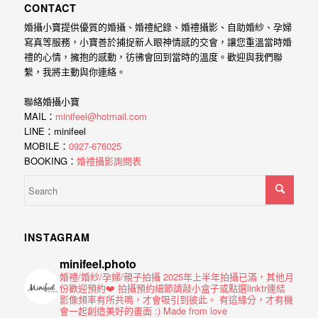
年
CONTACT
紀
婚攝小寶提供優質的婚攝、婚禮紀錄、婚禮攝影、自助婚紗、孕婦
慢
寫真等服務，小寶善於捕捉新人眼神情感的交會，讓您重溫當時婚
禮的心情，擁抱的感動，彷彿會回到當時的溫度。歡迎與我們聯
慢
繫，我將主動與你連絡。
的
聯絡婚攝小寶
消
MAIL：
minifeel@hotmail.com
逝，
LINE：minifeel
但
MOBILE：
0927-676025
BOOKING：
婚禮攝影詢問表
是
希
望
藉
INSTAGRAM
由
minifeel.photo
這
婚禮/婚紗/孕婦/親子拍攝
2025年上半年拍攝已滿，其他月
份歡迎預約❤️
拍攝預約細節請敲小盒子或點選linktr連結
些
影像頻率有所共鳴，才會吸引到彼此。
有這緣分，才有機
會一起創造美好的畫面 :)
Made from love