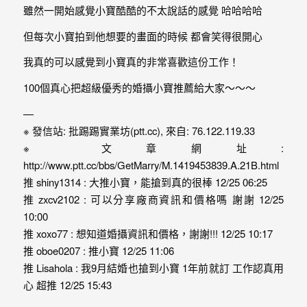
雖然一開始感覺小寶酷酷的不太說話的感覺 哈哈哈哈
外
婚
但每次小寶拍到他想要的畫面的時候 都會笑得很開心
紗
我真的可以感覺到小寶真的非常喜歡這份工作！
婚
100個真心把超級優秀的婚攝小寶推薦給大家～～～
攝
—
等
※ 發信站: 批踢踢實業坊(ptt.cc), 來自: 76.122.119.33
服
※ 文章網址:
務。
http://www.ptt.cc/bbs/GetMarry/M.1419453839.A.21B.html
豐
推 shiny1314 : 大推小寶，能搶到真的很棒 12/25 06:25
富
推 zxcv2102 : 可以分享廠商資訊和價格嗎 謝謝 12/25
10:00
的
推 xoxo77 : 想知道婚攝資訊和價格，謝謝!!! 12/25 10:17
婚
推 oboe0207 : 推小寶 12/25 11:06
攝
推 Lisahola : 我9月結婚也搶到小寶 1年前就訂 工作認真用
經
心 超推 12/25 15:43