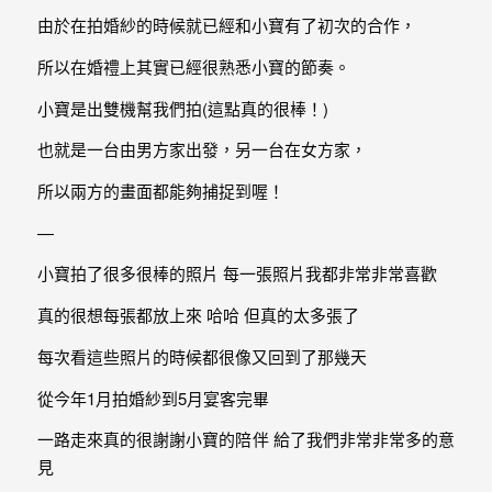
婚
由於在拍婚紗的時候就已經和小寶有了初次的合作，
攝、
所以在婚禮上其實已經很熟悉小寶的節奏。
婚
小寶是出雙機幫我們拍(這點真的很棒！)
禮
也就是一台由男方家出發，另一台在女方家，
攝
影、
所以兩方的畫面都能夠捕捉到喔！
婚
—
禮
小寶拍了很多很棒的照片 每一張照片我都非常非常喜歡
紀
真的很想每張都放上來 哈哈 但真的太多張了
錄、
自
每次看這些照片的時候都很像又回到了那幾天
助
從今年1月拍婚紗到5月宴客完畢
婚
一路走來真的很謝謝小寶的陪伴 給了我們非常非常多的意
紗、
見
海