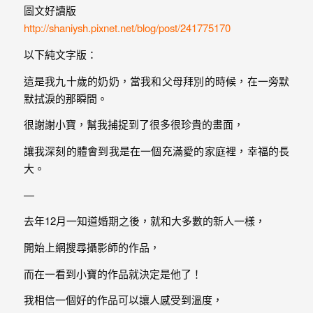
婚
圖文好讀版
紗
http://shaniysh.pixnet.net/blog/post/241775170
｜
以下純文字版：
婚
這是我九十歲的奶奶，當我和父母拜別的時候，在一旁默
默拭淚的那瞬間。
禮
很謝謝小寶，幫我捕捉到了很多很珍貴的畫面，
攝
讓我深刻的體會到我是在一個充滿愛的家庭裡，幸福的長
影
大。
｜
—
婚
去年12月一知道婚期之後，就和大多數的新人一樣，
攝
開始上網搜尋攝影師的作品，
推
而在一看到小寶的作品就決定是他了！
薦
我相信一個好的作品可以讓人感受到溫度，