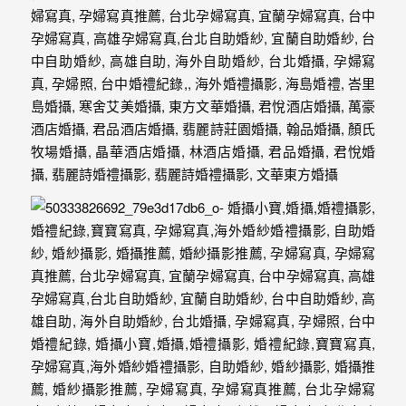
｜
孕
婦
寫
真
婚
攝
小
寶
提
供
優
質
的