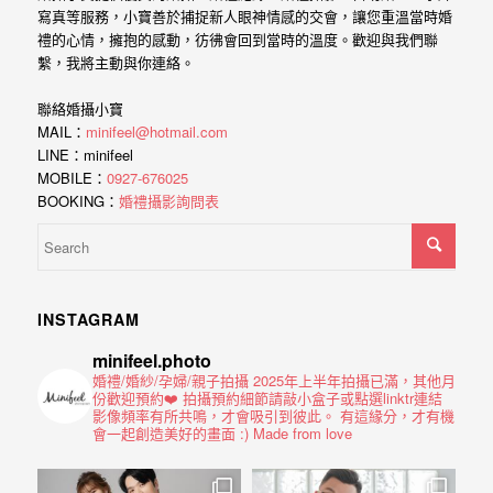
寫真等服務，小寶善於捕捉新人眼神情感的交會，讓您重溫當時婚
禮的心情，擁抱的感動，彷彿會回到當時的溫度。歡迎與我們聯
繫，我將主動與你連絡。
聯絡婚攝小寶
MAIL：
minifeel@hotmail.com
LINE：minifeel
MOBILE：
0927-676025
BOOKING：
婚禮攝影詢問表
INSTAGRAM
minifeel.photo
婚禮/婚紗/孕婦/親子拍攝
2025年上半年拍攝已滿，其他月
份歡迎預約❤️
拍攝預約細節請敲小盒子或點選linktr連結
影像頻率有所共鳴，才會吸引到彼此。
有這緣分，才有機
會一起創造美好的畫面 :)
Made from love