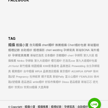
TAG
婚攝
婚攝小寶
台北婚攝
cheri婚紗
推薦婚攝
Cheri婚紗包套
新祕藝紋
婚禮記錄
自助婚紗
婚禮攝影
cheri wedding
孕婦寫真
新祕BONA
海外婚
紗
孕婦寫真推薦
新祕巴洛克
日本婚紗
京都婚紗
cheri
孕婦照
第九大道
婚
攝推薦
Niniko
孕婦裝
第九大道婚紗
櫻花婚紗
巴洛克zoe
第九大道婚紗包套
JH florist
新竹婚攝
桃園婚攝
KIWI影像基地
晶華酒店
Prewedding
台北孕婦寫
真
楓葉婚紗
台中婚攝
WPJA
晶華酒店婚攝
東京婚紗
AG|WPJA
ISPWP
徐州
路2號
Pregnancy
杜林紙草
親子寫真
新祕Patty
富士山婚紗
FEARLESS
徐州
路2號婚攝
君品酒店
white婚紗
好拍市集婚紗
Diosa
君品婚宴
新祕芯芯
逆光
婚紗
世貿33
世貿33婚攝
大直典華
Line
Line
Line
© Copyright - 婚攝小寶 - 婚攝推薦｜婚禮紀錄｜孕婦寫真｜自助婚紗