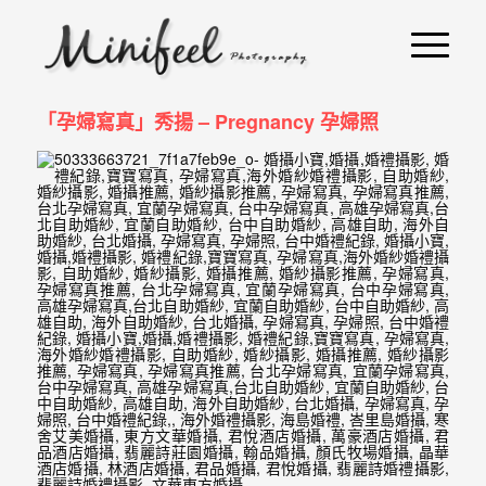
婚
攝
小
「孕婦寫真」秀揚 – Pregnancy 孕婦照
寶
-
婚
禮
攝
影
｜
自
助