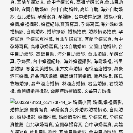
婚
攝、
婚
禮
攝
影、
婚
禮
紀
錄、
自
助
婚
紗、
海