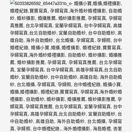
驗，
每
場
婚
禮，
都
是
每
個
新
娘
心
中
最
難