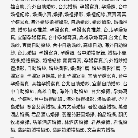
外
婚
紗
婚
攝
等
服
務。
豐
富
的
婚
攝
經