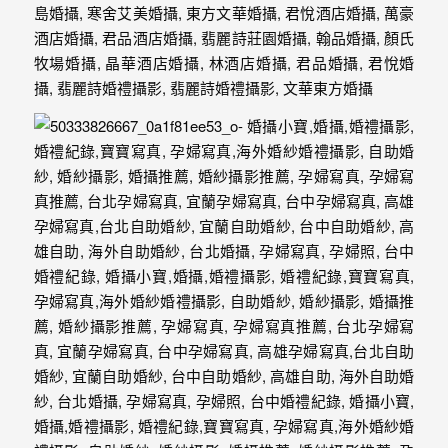
忘
的
一
個
回
憶，
也
許
這
些
回
憶
會
隨
著