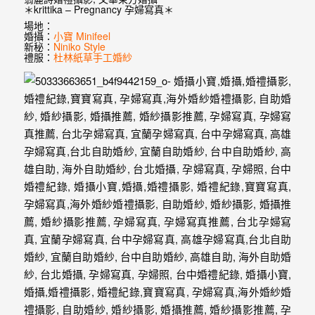
婚
＊krittika – Pregnancy 孕婦寫真＊
場地：
紗
婚攝：
小寶 Minifeel
新秘：
Niniko Style
｜
禮服：
杜林紙草手工婚紗
婚
禮
攝
影
｜
婚
攝
推
薦