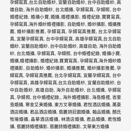
動
著
新
人。
我
們
提
供
最
完
整
的
海
外
婚