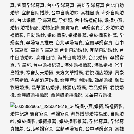
婚
攝
照
片，
能
夠
像
是
當
天
故
事
般
的
感