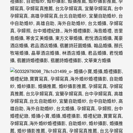
年
紀
慢
慢
的
消
逝，
但
是
希
望
藉
由
這
些