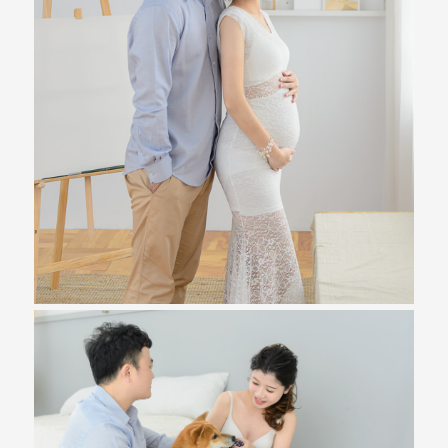
紗、
自
助
婚
紗、
婚
禮
攝
影、
孕
婦
寫
真
服
務，