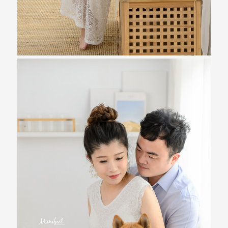
外
婚
紗
婚
攝
等
服
務。
豐
富
的
婚
攝
經