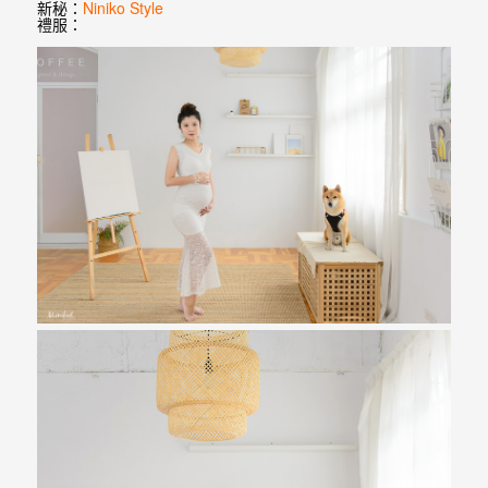
婚
新秘：
Niniko Style
禮服：
紗
｜
婚
禮
攝
影
｜
婚
攝
推
薦