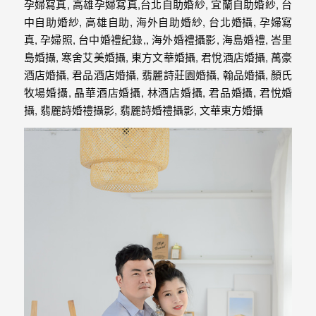
動
著
新
人。
我
們
提
供
最
完
整
的
海
外
婚