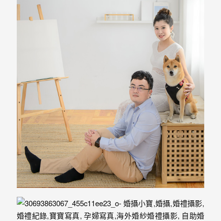
忘
的
一
個
回
憶，
也
許
這
些
回
憶
會
隨
著