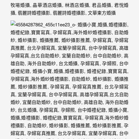
婚
攝
照
片，
能
夠
像
是
當
天
故
事
般
的
感