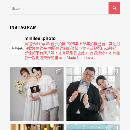
INSTAGRAM
minifeel.photo
婚禮/婚紗/孕婦/親子拍攝
2025年上半年拍攝已滿，其他月
份歡迎預約❤️
拍攝預約細節請敲小盒子或點選linktr連結
影像頻率有所共鳴，才會吸引到彼此。
有這緣分，才有機
會一起創造美好的畫面 :)
Made from love