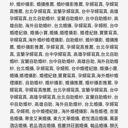
年
紀
慢
慢
的
消
逝，
但
是
希
望
藉
由
這
些