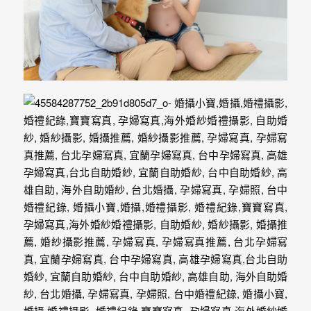
最
多
的
婚
攝
作
品
讓
你
選
擇。