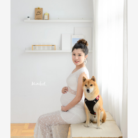
婚
攝、
婚
禮
攝
影、
婚
禮
紀
錄、
自
助
婚
紗、
海