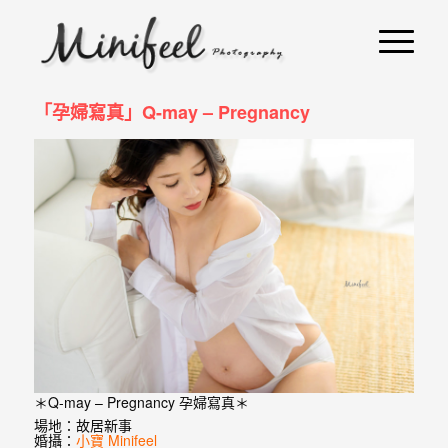
婚
攝
小
「孕婦寫真」Q-may – Pregnancy
寶
-
婚
禮
攝
影
｜
自
＊Q-may – Pregnancy 孕婦寫真＊
助
場地：故居新事
婚攝：
小寶 Minifeel