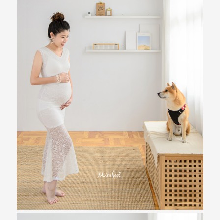
｜
孕
婦
寫
真
婚
攝
小
寶
提
供
優
質
的