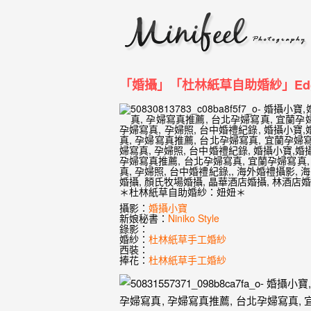
婚
攝
小
寶
「婚攝」「杜林紙草自助婚紗」Edge
-
婚
禮
攝
＊杜林紙草自助婚紗：妞妞＊
攝影：
婚攝小寶
影
新娘秘書：
Niniko Style
錄影：
｜
婚紗：
杜林紙草手工婚紗
西裝：
自
捧花：
杜林紙草手工婚紗
助