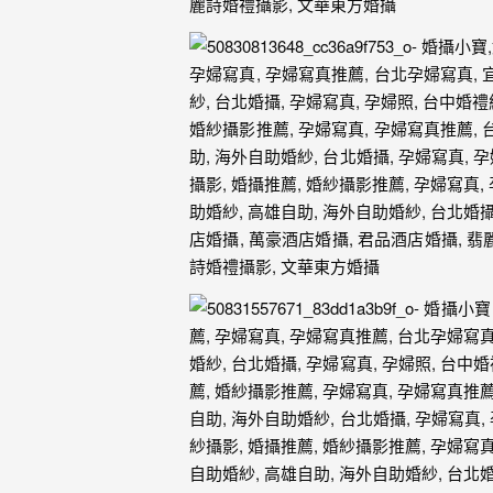
外
婚
紗
婚
攝
等
服
務。
豐
富
的
婚
攝
經