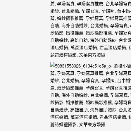
｜
孕
婦
寫
真
婚
攝
小
寶
提
供
優
質
的