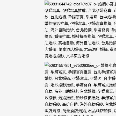
婚
攝、
婚
禮
攝
影、
婚
禮
紀
錄、
自
助
婚
紗、
海