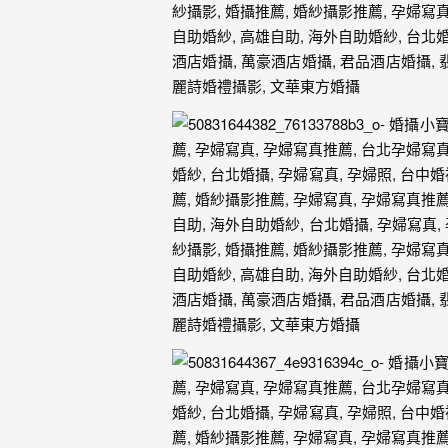
年
紀
慢
慢
的
消
逝，
但
是
希
望
藉
由
這
些