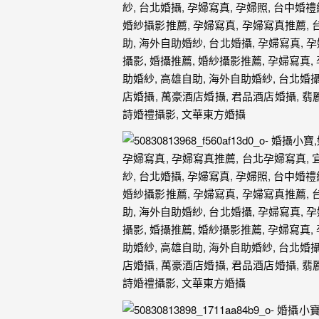
婚
紗
｜
婚
禮
攝
影
｜
婚
攝
推
薦