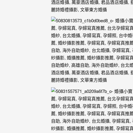
驗，
每
場
婚
禮，
都
是
每
個
新
娘
心
中
最
難