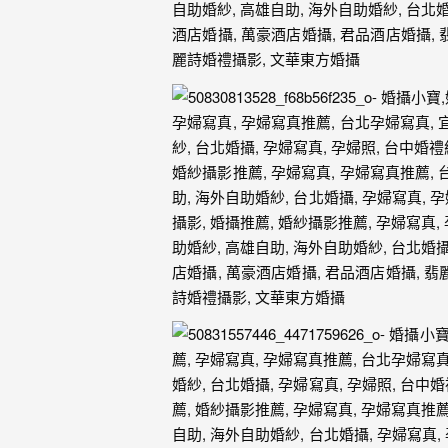
忘
的
一
個
回
憶，
也
許
這
些
回
憶
會
隨
著