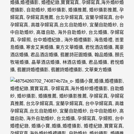
婚
攝
照
片，
能
夠
像
是
當
天
故
事
般
的
感