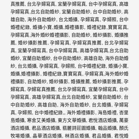
紗、
自
助
婚
紗、
婚
禮
攝
影、
孕
婦
寫
真
服
務，