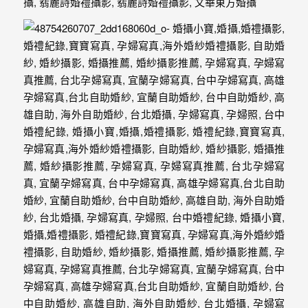
忘
的
一
個
回
憶，
也
許
這
些
回
憶
會
隨
著