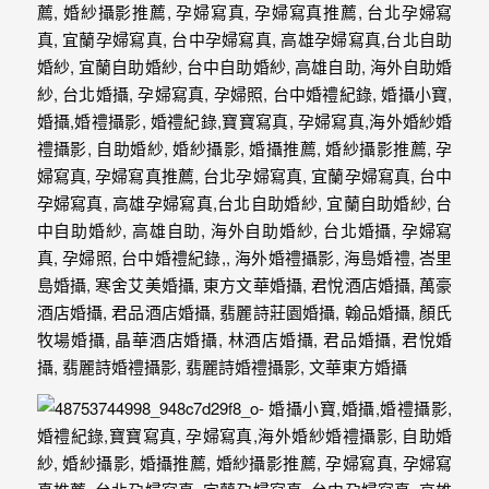
外
婚
紗
婚
攝
等
服
務。
豐
富
的
婚
攝
經