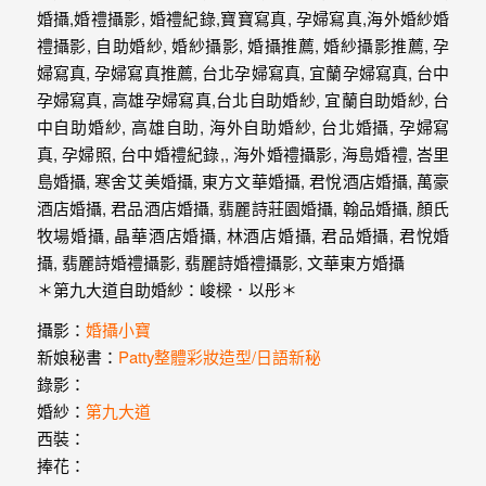
婚
紗
｜
婚
禮
攝
影
｜
＊第九大道自助婚紗：峻樑．以彤＊
婚
攝影：
婚攝小寶
新娘秘書：
Patty整體彩妝造型/日語新秘
攝
錄影：
推
婚紗：
第九大道
西裝：
薦
捧花：