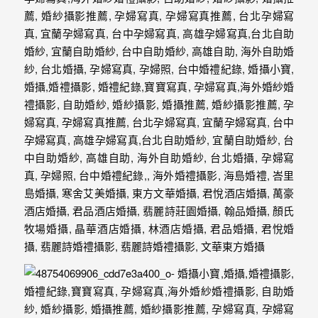
動
著
新
人。
我
們
提
供
最
完
整
的
海
外
婚