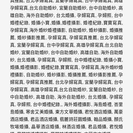
驗，
每
場
婚
禮，
都
是
每
個
新
娘
心
中
最
難