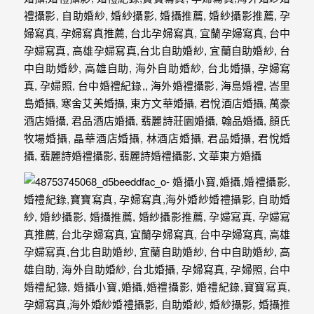
婚
攝、
婚
禮
攝
影、
婚
禮
紀
錄、
自
助
婚
紗、
海