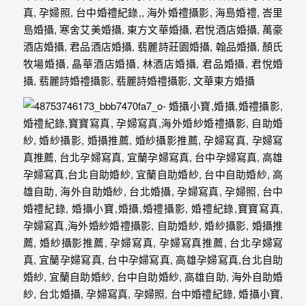
年
紀
慢
慢
的
消
逝，
但
是
希
望
藉
由
這
些