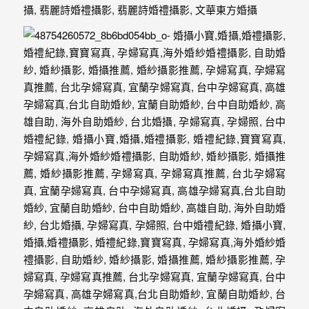
最
多
的
婚
攝
作
品
讓
你
選
擇。