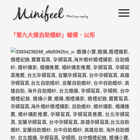
婚
攝
小
「第九大道自助婚紗」峻樑．以彤
寶
-
婚
禮
攝
影
｜
自
助