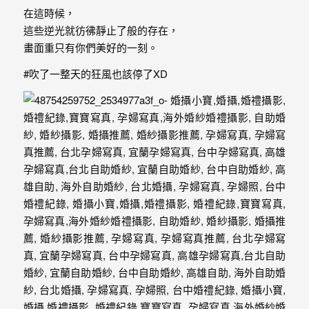
｜
在這時候，
孕
這些逆光就彷彿靜止了般的存在，
畫面重只有你們美好的一刻。
婦
#吹了一整天的狂風也該停了XD
寫
真
婚
攝
小
寶
提
供
優
質
的