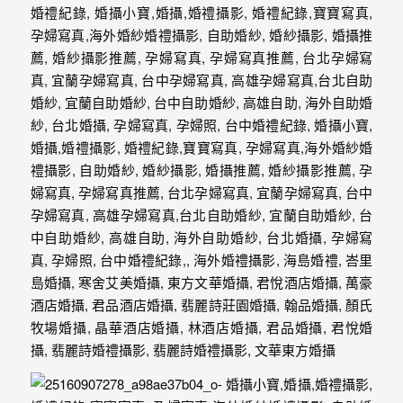
婚
攝
照
片，
能
夠
像
是
當
天
故
事
般
的
感