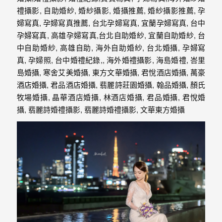
外
婚
紗
婚
攝
等
服
務。
豐
富
的
婚
攝
經