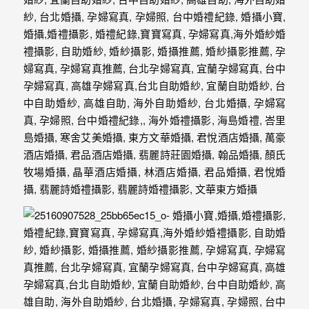
年
紀
慢
慢
的
消
逝，
但
是
希
望
藉
由
這
些