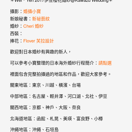
婚
攝影：
婚攝小寶
紗
新娘秘書：
新祕藝紋
｜
婚紗：
Cheri 婚紗
婚
西裝：
捧花：
Flover 芙拉設計
禮
歡迎對日本婚紗有興趣的新人，
攝
可以參考小寶整理的日本海外婚紗行程簡介：
請點選
影
裡面包含完整拍攝過的地區和作品，歡迎大家參考。
｜
關東地區：東京、川越、橫濱、台場
婚
中部地區：名古屋、輕井澤、河口湖、北社、伊豆
攝
關西地區：京都、神戶、大阪、奈良
推
北海道地區：函館、札晃、美瑛、富良野、小樽
薦
沖繩地區：沖繩、石垣島