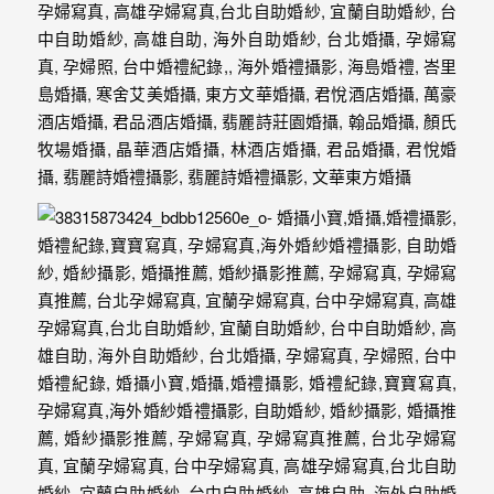
忘
的
一
個
回
憶，
也
許
這
些
回
憶
會
隨
著