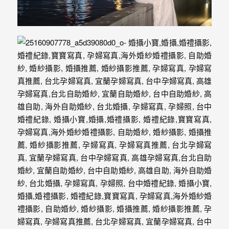
驗，
每
場
婚
禮，
都
是
每
個
新
娘
心
中
最
難