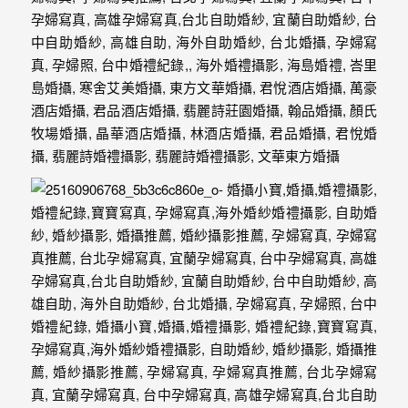
最
多
的
婚
攝
作
品
讓
你
選
擇。