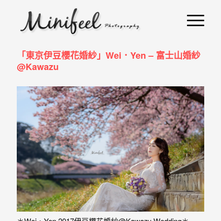
婚
攝
小
「東京伊豆櫻花婚紗」Wei．Yen – 富士山婚紗
寶
@Kawazu
-
婚
禮
攝
影
｜
自
助
＊Wei．Yen 2017伊豆櫻花婚紗@Kawazu Wedding＊