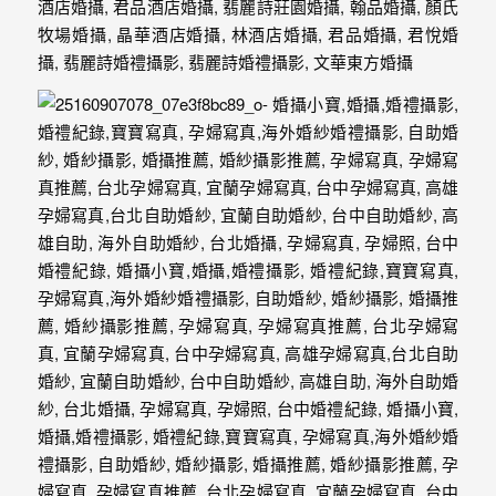
紗、
自
助
婚
紗、
婚
禮
攝
影、
孕
婦
寫
真
服
務，