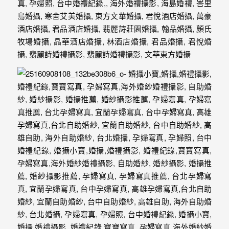
婚
攝、
婚
禮
攝
影、
婚
禮
紀
錄、
自
助
婚
紗、
海