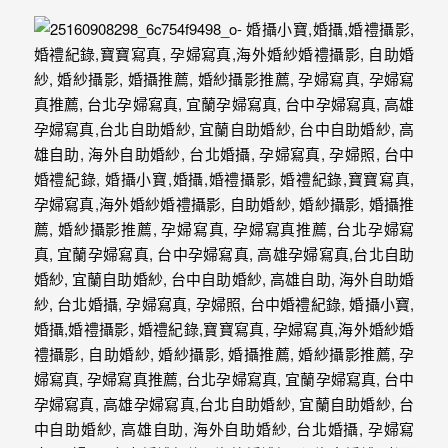
｜
孕
婦
寫
真
婚
攝
小
寶
提
供
優
質
的