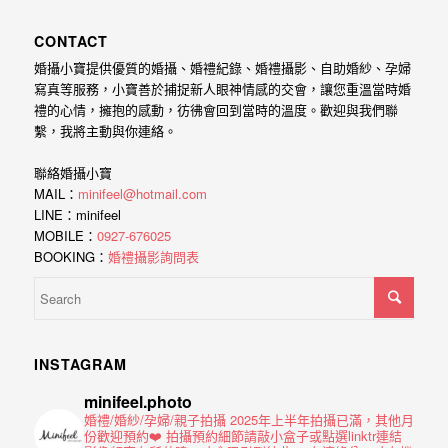
CONTACT
婚攝小寶提供優質的婚攝、婚禮紀錄、婚禮攝影、自助婚紗、孕婦
寫真等服務，小寶善於捕捉新人眼神情感的交會，讓您重溫當時婚
禮的心情，擁抱的感動，彷彿會回到當時的溫度。歡迎與我們聯
繫，我將主動與你連絡。
聯絡婚攝小寶
MAIL：
minifeel@hotmail.com
LINE：minifeel
MOBILE：
0927-676025
BOOKING：
婚禮攝影詢問表
INSTAGRAM
minifeel.photo
婚禮/婚紗/孕婦/親子拍攝
2025年上半年拍攝已滿，其他月
份歡迎預約❤️
拍攝預約細節請敲小盒子或點選linktr連結