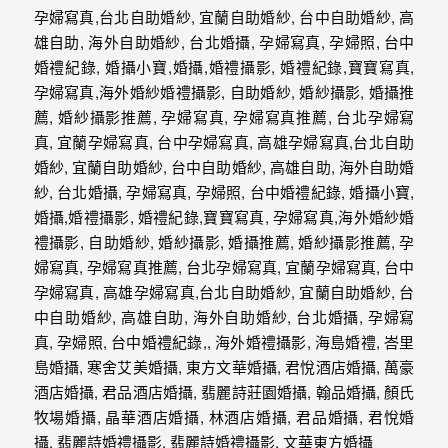
年
紀
慢
慢
的
消
逝，
但
是
希
望
藉
由
這
些