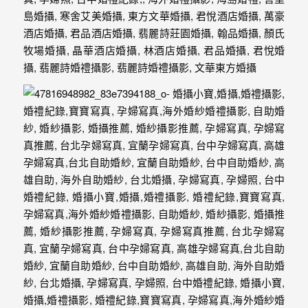
外
婚
紗
婚
攝
等
服
務。
豐
富
的
婚
攝
經