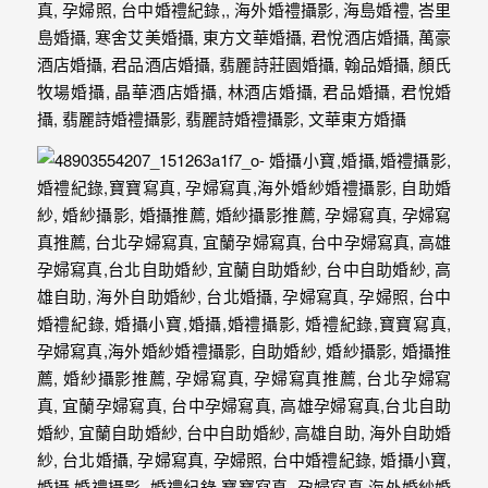
動
著
新
人。
我
們
提
供
最
完
整
的
海
外
婚