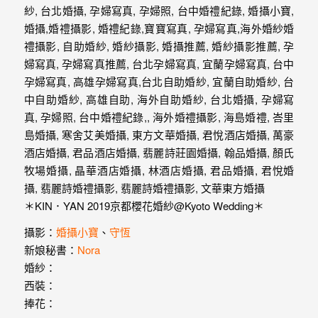
婚
紗
｜
婚
禮
攝
影
｜
＊KIN．YAN 2019京都櫻花婚紗@Kyoto Wedding＊
婚
攝影：
婚攝小寶
、
守恆
攝
新娘秘書：
Nora
推
婚紗：
西裝：
薦
捧花：