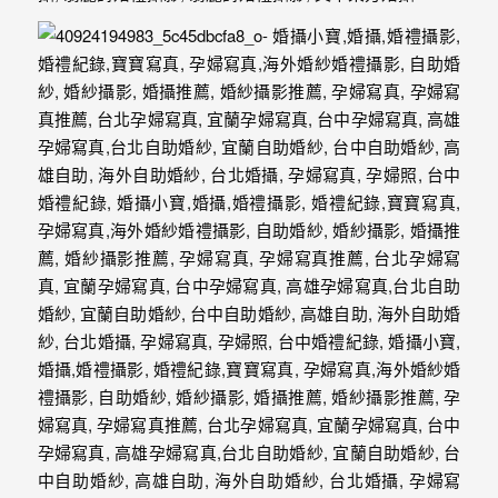
婚
攝
照
片，
能
夠
像
是
當
天
故
事
般
的
感