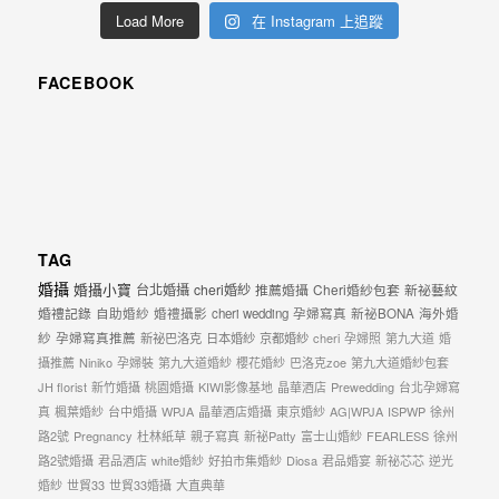
Load More
在 Instagram 上追蹤
FACEBOOK
TAG
婚攝
婚攝小寶
台北婚攝
cheri婚紗
推薦婚攝
Cheri婚紗包套
新祕藝紋
婚禮記錄
自助婚紗
婚禮攝影
cheri wedding
孕婦寫真
新祕BONA
海外婚
紗
孕婦寫真推薦
新祕巴洛克
日本婚紗
京都婚紗
cheri
孕婦照
第九大道
婚
攝推薦
Niniko
孕婦裝
第九大道婚紗
櫻花婚紗
巴洛克zoe
第九大道婚紗包套
JH florist
新竹婚攝
桃園婚攝
KIWI影像基地
晶華酒店
Prewedding
台北孕婦寫
真
楓葉婚紗
台中婚攝
WPJA
晶華酒店婚攝
東京婚紗
AG|WPJA
ISPWP
徐州
路2號
Pregnancy
杜林紙草
親子寫真
新祕Patty
富士山婚紗
FEARLESS
徐州
路2號婚攝
君品酒店
white婚紗
好拍市集婚紗
Diosa
君品婚宴
新祕芯芯
逆光
婚紗
世貿33
世貿33婚攝
大直典華