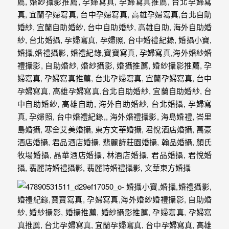
忘
的
一
個
回
憶，
也
許
這
些
回
憶
會
隨
著