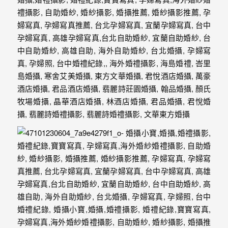
紗、
自
助
婚
紗、
婚
禮
攝
影、
孕
婦
寫
真
服
務，