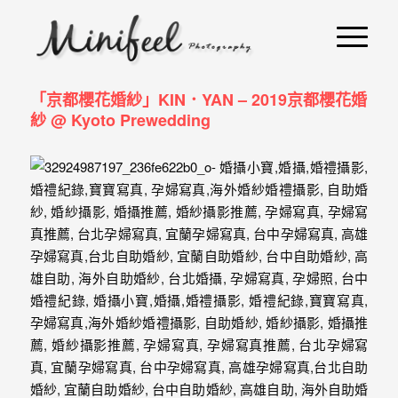
婚
攝
小
「京都櫻花婚紗」KIN．YAN – 2019京都櫻花婚
寶
紗 @ Kyoto Prewedding
-
婚
禮
攝
影
｜
自
助