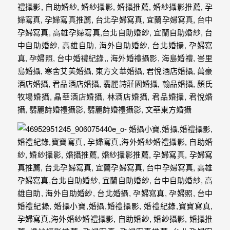
驗，
每
場
婚
禮，
都
是
每
個
新
娘
心
中
最
難