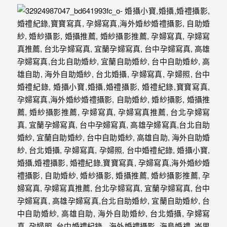
婚
攝、
婚
禮
攝
影、
婚
禮
紀
錄、
自
助
婚
紗、
海