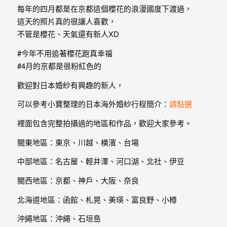
｜
每年的四月都是在京都這個櫻花的浪漫國度下渡過，
孕
這天的照片真的很讓人喜歡，
不管是櫻花、天氣還有新人XD
婦
#今年不用追著櫻花跑真幸福
寫
#4月的京都是很粉紅色的
真
歡迎對日本婚紗有興趣的新人，
婚
可以參考小寶整理的日本海外婚紗行程簡介：
請點選
攝
裡面包含完整拍攝過的地區和作品，歡迎大家參考。
小
關東地區：東京、川越、橫濱、台場
寶
提
中部地區：名古屋、輕井澤、河口湖、北社、伊豆
供
關西地區：京都、神戶、大阪、奈良
優
北海道地區：函館、札晃、美瑛、富良野、小樽
質
沖繩地區：沖繩、石垣島
的