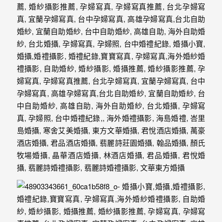
最
多
的
婚
攝
作
品
讓
你
選
擇。