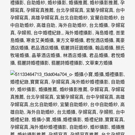
忘
的
一
個
回
憶，
也
許
這
些
回
憶
會
隨
著