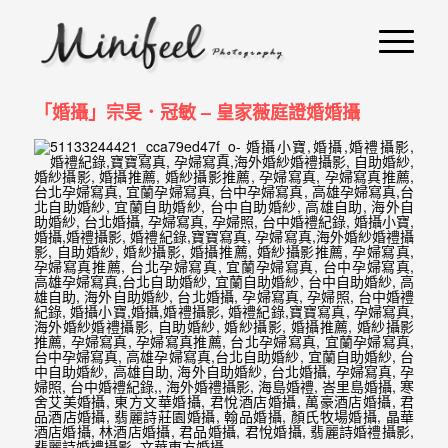
婚
攝
小
「婚攝」宗旻．冠敏 – 皇家薇庭證婚婚攝
寶
-
婚
禮
攝
影
｜
自
助