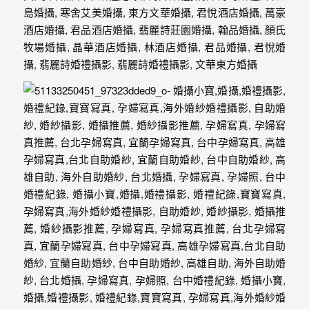
驗，
每
場
婚
禮，
都
是
每
個
新
娘
心
中
最
難