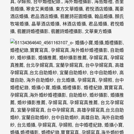
紗、
自
助
婚
紗、
婚
禮
攝
影、
孕
婦
寫
真
服
務，