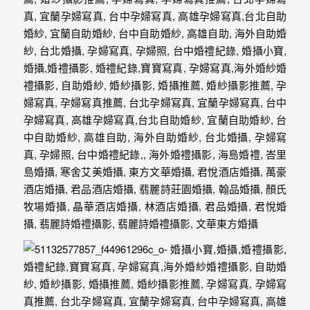
年
紀
慢
慢
的
消
逝，
但
是
希
望
藉
由
這
些