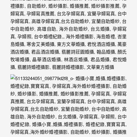
最
多
的
婚
攝
作
品
讓
你
選
擇。