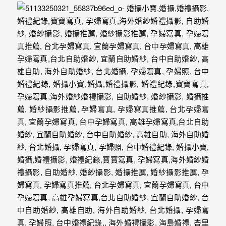
外
婚
紗
婚
攝
等
服
務。
豐
富
的
婚
攝
經