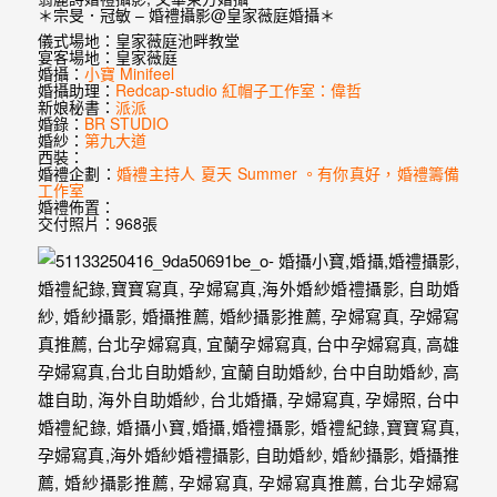
婚
＊宗旻．冠敏 – 婚禮攝影@皇家薇庭婚攝＊
儀式場地：皇家薇庭池畔教堂
紗
宴客場地：皇家薇庭
婚攝：
小寶 Minifeel
｜
婚攝助理：
Redcap-studio 紅帽子工作室：偉哲
新娘秘書：
派派
婚
婚錄：
BR STUDIO
婚紗：
第九大道
西裝：
禮
婚禮企劃：
婚禮主持人 夏天 Summer 。有你真好，婚禮籌備
工作室
攝
婚禮佈置：
交付照片：968張
影
｜
婚
攝
推
薦