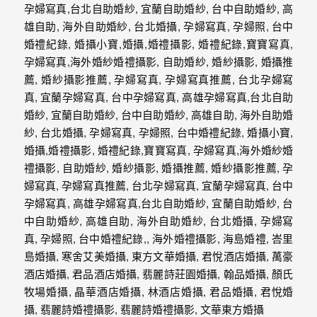
婚
攝
照
片，
能
夠
像
是
當
天
故
事
般
的
感