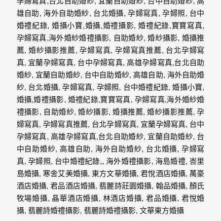
婚
攝、
婚
禮
攝
影、
婚
禮
紀
錄、
自
助
婚
紗、
海