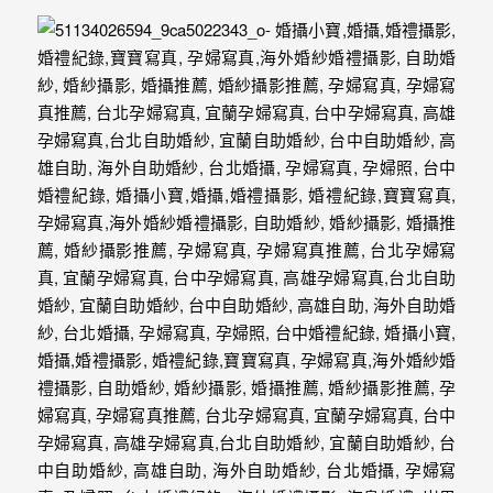
動
著
新
人。
我
們
提
供
最
完
整
的
海
外
婚