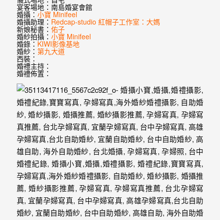
婚
宴客場地：南島婚宴會館
婚攝：
小寶 Minifeel
紗
婚攝助理：
Redcap-studio 紅帽子工作室：大媽
新娘秘書：
佑子
｜
婚紗拍攝：
小寶 Minifeel
婚錄：
KIWI影像基地
婚紗：
第九大道
婚
西裝：
婚禮主持：
禮
婚禮佈置：
攝
影
｜
婚
攝
推
薦