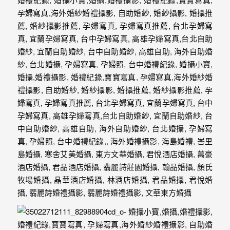
婚
攝、
婚
禮
攝
影、
婚
禮
紀
錄、
自
助
婚
紗、
海