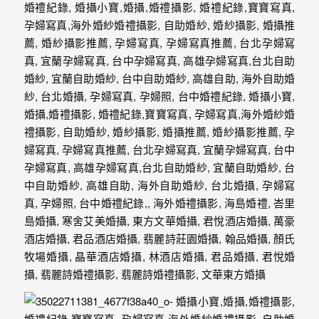
婚
攝
照
片，
能
夠
像
是
當
天
故
事
般
的
感