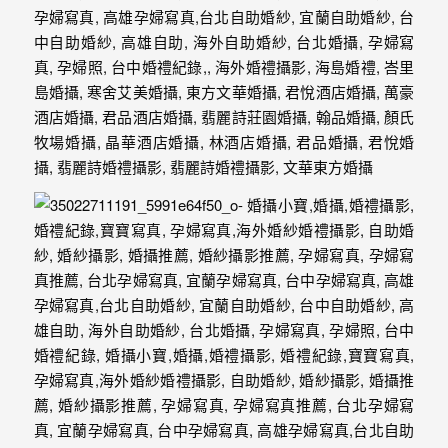
最
多
的
婚
攝
作
品
讓
你
選
擇。