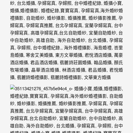
｜
孕
婦
寫
真
婚
攝
小
寶
提
供
優
質
的