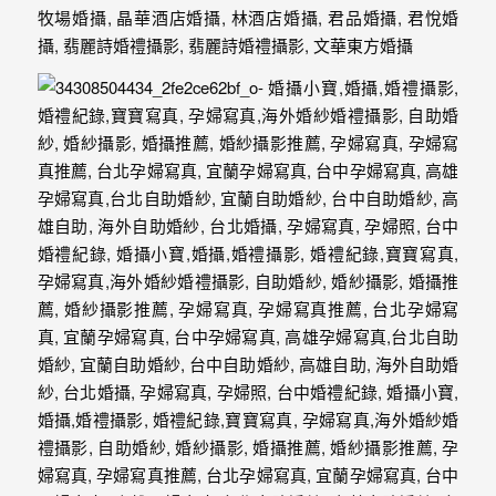
驗，
每
場
婚
禮，
都
是
每
個
新
娘
心
中
最
難