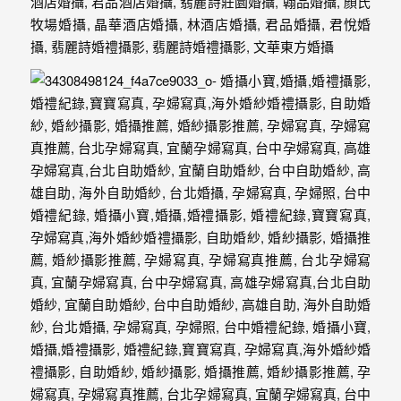
紗、
自
助
婚
紗、
婚
禮
攝
影、
孕
婦
寫
真
服
務，