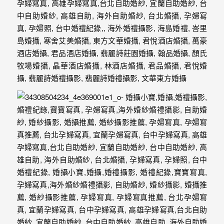
忘
的
一
個
回
憶，
也
許
這
些
回
憶
會
隨
著