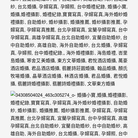
年
紀
慢
慢
的
消
逝，
但
是
希
望
藉
由
這
些