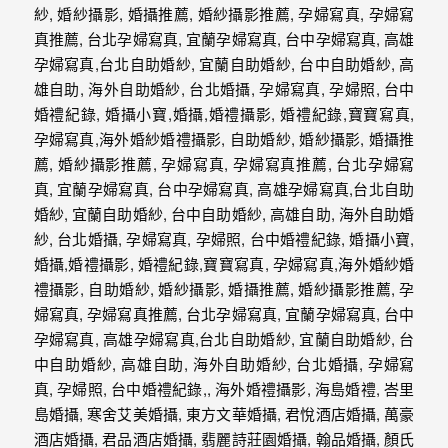
外
婚
紗
婚
攝
等
服
務。
豐
富
的
婚
攝
經