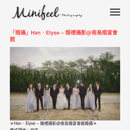
婚
攝
小
「婚攝」Han．Elyse – 婚禮攝影@南島婚宴會
寶
館
-
婚
禮
攝
影
｜
自
助
＊Han．Elyse – 婚禮攝影@南島婚宴會館婚攝＊
儀式場地：自宅