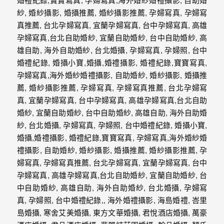
動
著
新
人。
我
們
提
供
最
完
整
的
海
外
婚