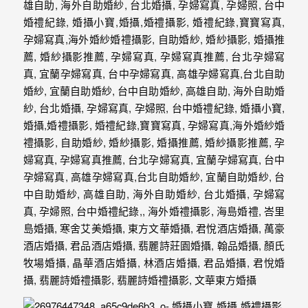
婚
攝
照
片，
能
夠
像
是
當
天
故
事
般
的
感