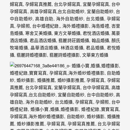
最
多
的
婚
攝
作
品
讓
你
選
擇。