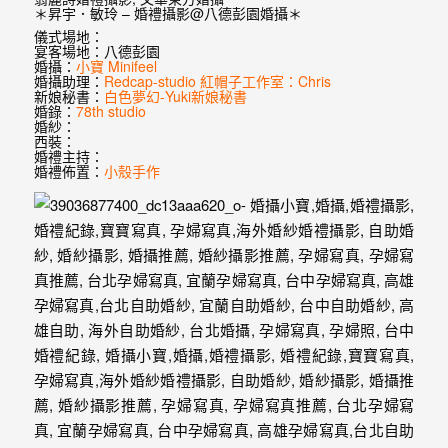
婚
＊昇宇．敏玲 – 婚禮攝影@八德彭園婚攝＊
儀式場地：
紗
宴客場地：八德彭園
婚攝：
小寶 Minifeel
｜
婚攝助理：
Redcap-studio 紅帽子工作室：Chris
新娘秘書：
白色夢幻-Yuki新娘秘書
婚
婚錄：
78th studio
婚紗：
西裝：
禮
婚禮主持：
婚禮佈置：
小殼手作
攝
影
｜
婚
攝
推
薦