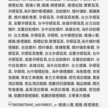
婚
攝、
婚
禮
攝
影、
婚
禮
紀
錄、
自
助
婚
紗、
海