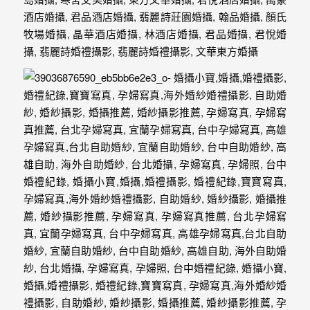
紗、
自
助
婚
紗、
婚
禮
攝
影、
孕
婦
寫
真
服
務，