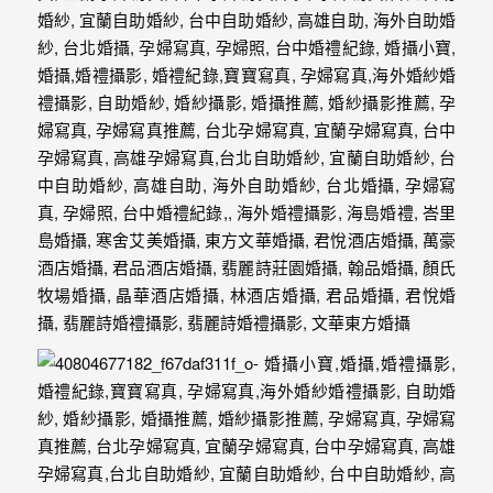
年
紀
慢
慢
的
消
逝，
但
是
希
望
藉
由
這
些