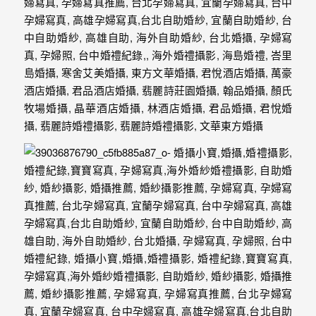
忘
的
一
個
回
憶，
也
許
這
些
回
憶
會
隨
著