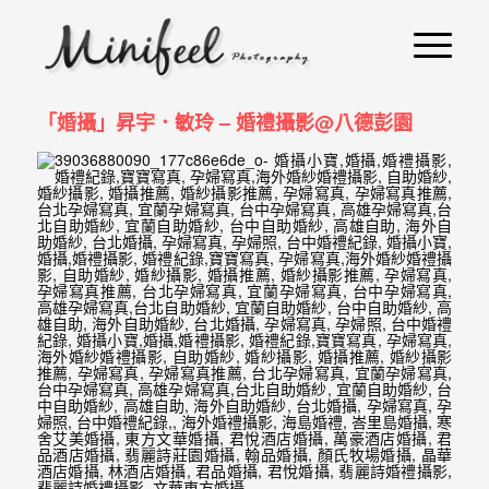
婚
攝
小
「婚攝」昇宇．敏玲 – 婚禮攝影@八德彭園
寶
-
婚
禮
攝
影
｜
自
助