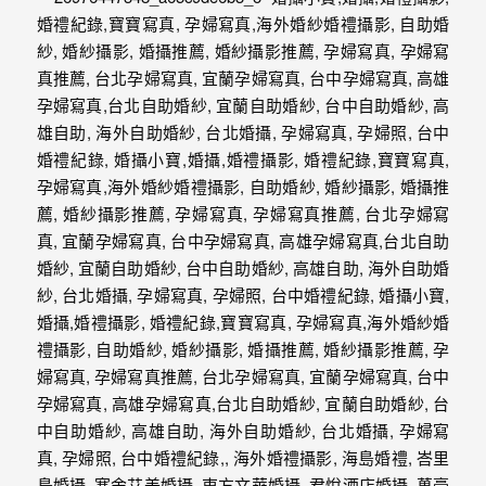
動
著
新
人。
我
們
提
供
最
完
整
的
海
外
婚