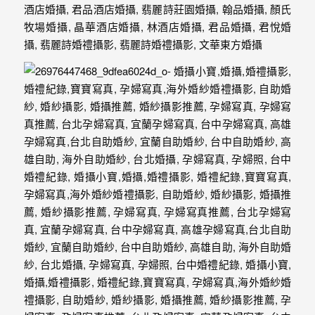
驗，
每
場
婚
禮，
都
是
每
個
新
娘
心
中
最
難