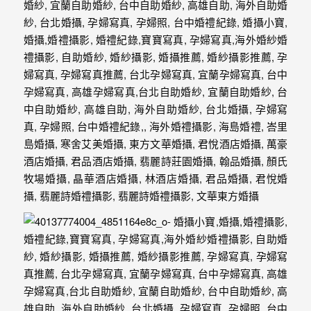
｜
孕
婦
寫
真
婚
攝
小
寶
提
供
優
質
的