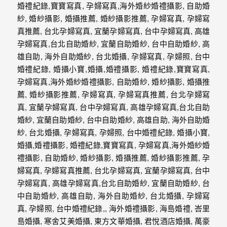
外
婚
紗
婚
攝
等
服
務。
豐
富
的
婚
攝
經