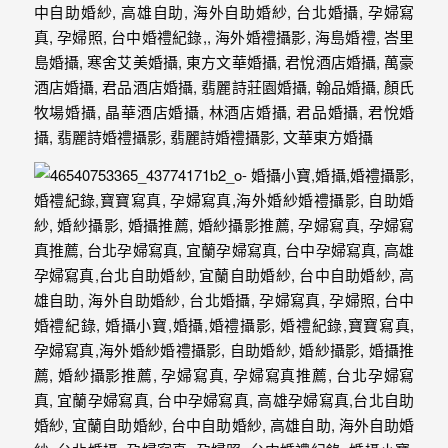
動
著
新
人。
我
們
提
供
最
完
整
的
海
外
婚