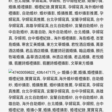
紗、
自
助
婚
紗、
婚
禮
攝
影、
孕
婦
寫
真
服
務，