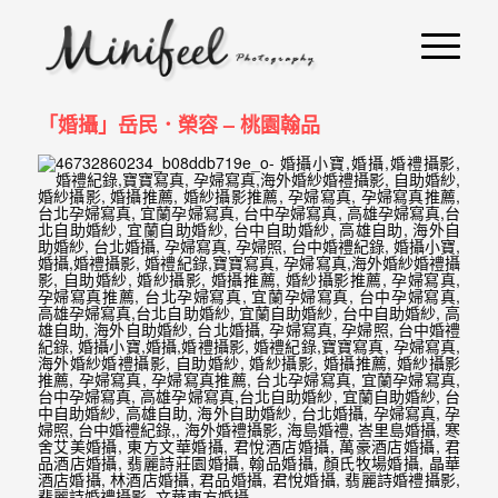
婚
攝
小
「婚攝」岳民．榮容 – 桃園翰品
寶
-
婚
禮
攝
影
｜
自
助