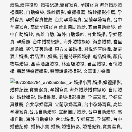
驗，
每
場
婚
禮，
都
是
每
個
新
娘
心
中
最
難