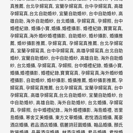
年
紀
慢
慢
的
消
逝，
但
是
希
望
藉
由
這
些