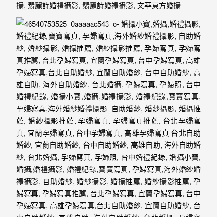
婚
攝、
婚
禮
攝
影、
婚
禮
紀
錄、
自
助
婚
紗、
海