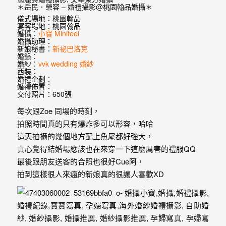
婚
＊岳民．榮容 – 婚禮攝影@桃園翰品婚攝＊
儀式場地：桃園翰品
紗
宴客場地：桃園翰品
婚攝：
小寶 Minifeel
｜
婚攝助理：
新娘秘書：
新祕巴洛克
婚
婚錄：
婚紗：
vvk wedding 婚紗
西裝：
禮
婚禮企劃：
婚禮佈置：
攝
交付照片：650張
每次跟Zoe 同場的時刻，
影
拍照時間真的只有爆炸多可以形容，哈哈
｜
這天拍攝的幾個地方配上魚尾都好強大，
真心覺得結婚場應該也在來穿一下這麼厲害的禮服QQ
婚
最後跟朋友送客的合照也很好Cue阿，
攝
拍到這樣很人來瘋的新娘真的很讓人喜歡XD
推
薦