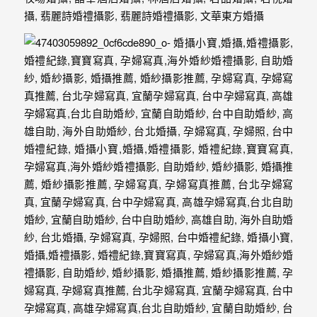
婚
攝
照
片，
能
夠
像
是
當
天
故
事
般
的
感