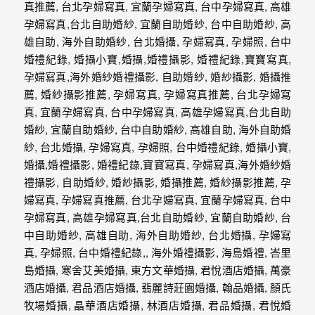
｜
孕
婦
寫
真
婚
攝
小
寶
提
供
優
質
的