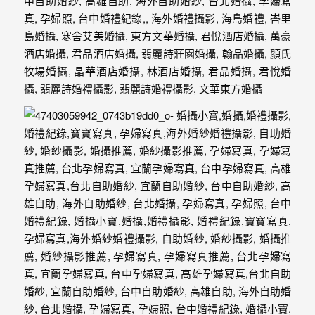
外
婚
紗
婚
攝
等
服
務。
豐
富
的
婚
攝
經