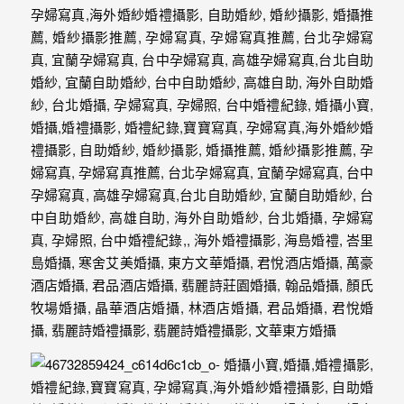
最
多
的
婚
攝
作
品
讓
你
選
擇。