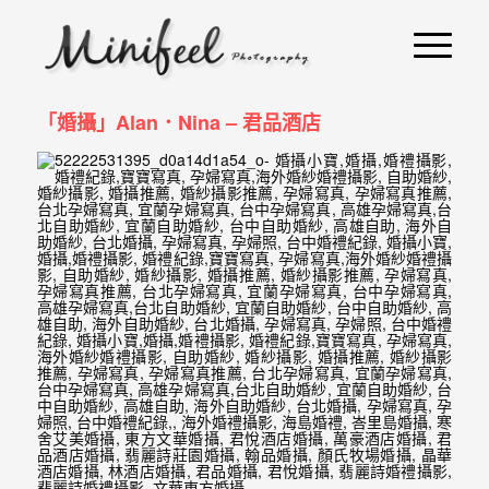
婚
攝
小
「婚攝」Alan．Nina – 君品酒店
寶
-
婚
禮
攝
影
｜
自
助