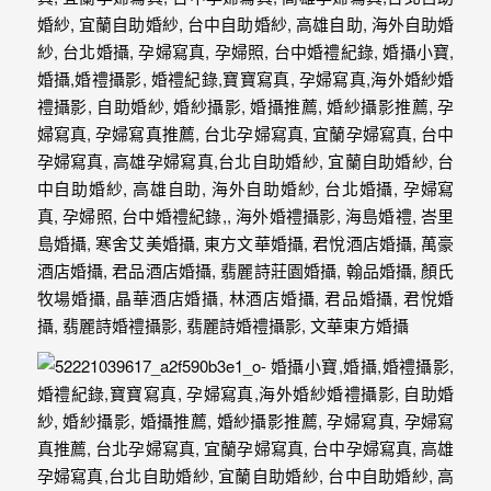
｜
孕
婦
寫
真
婚
攝
小
寶
提
供
優
質
的