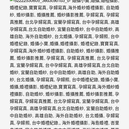
外
婚
紗
婚
攝
等
服
務。
豐
富
的
婚
攝
經