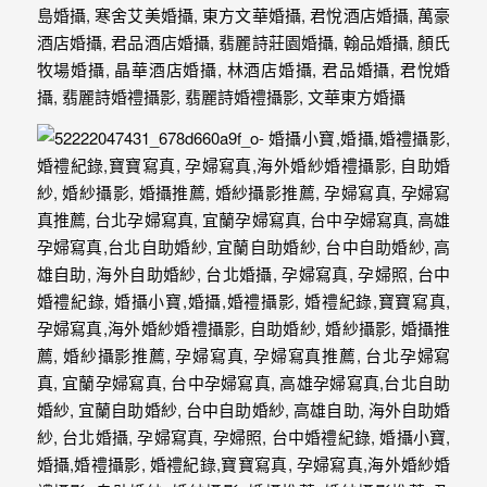
紗、
自
助
婚
紗、
婚
禮
攝
影、
孕
婦
寫
真
服
務，