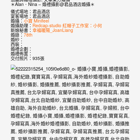
婚
＊Alan．Nina – 婚禮攝影@君品酒店婚攝＊
儀式場地：君品酒店
紗
宴客場地：君品酒店
婚攝：
小寶 Minifeel
｜
婚攝助理：
Redcap-studio 紅帽子工作室：小何
新娘秘書：
幸福暖陽_JoanLiang
婚
婚錄：
78th
婚紗：
西裝：
禮
婚禮企劃：
婚禮佈置：
攝
交付照片：935張
影
｜
婚
攝
推
薦