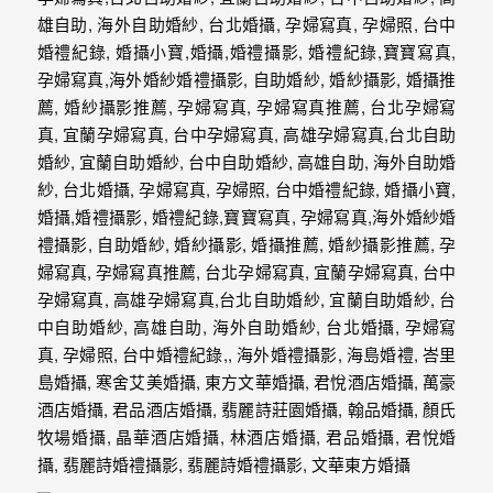
婚
攝
照
片，
能
夠
像
是
當
天
故
事
般
的
感