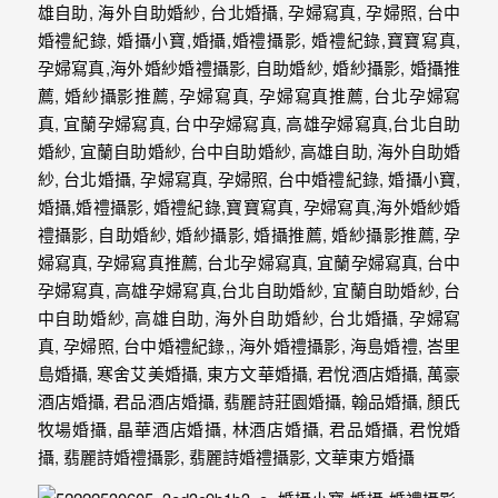
婚
攝、
婚
禮
攝
影、
婚
禮
紀
錄、
自
助
婚
紗、
海