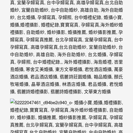
年
紀
慢
慢
的
消
逝，
但
是
希
望
藉
由
這
些