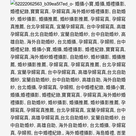
動
著
新
人。
我
們
提
供
最
完
整
的
海
外
婚