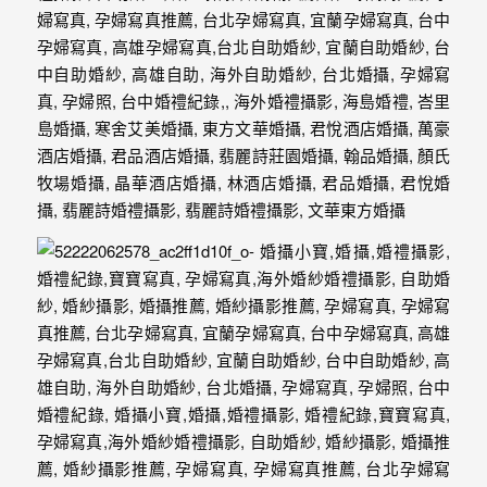
忘
的
一
個
回
憶，
也
許
這
些
回
憶
會
隨
著