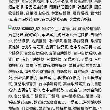
驗，
每
場
婚
禮，
都
是
每
個
新
娘
心
中
最
難