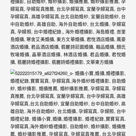
最
多
的
婚
攝
作
品
讓
你
選
擇。