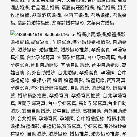
紗、
自
助
婚
紗、
婚
禮
攝
影、
孕
婦
寫
真
服
務，