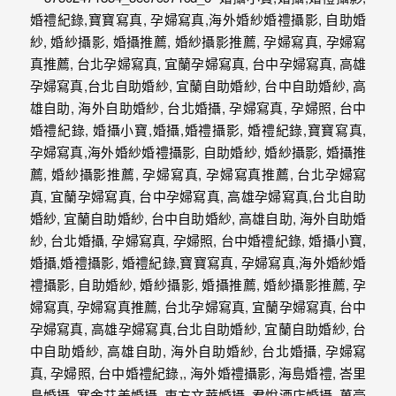
動
著
新
人。
我
們
提
供
最
完
整
的
海
外
婚