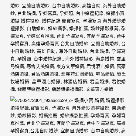
年
紀
慢
慢
的
消
逝，
但
是
希
望
藉
由
這
些