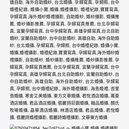
婚
攝
照
片，
能
夠
像
是
當
天
故
事
般
的
感