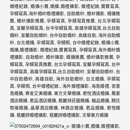
婚
攝、
婚
禮
攝
影、
婚
禮
紀
錄、
自
助
婚
紗、
海