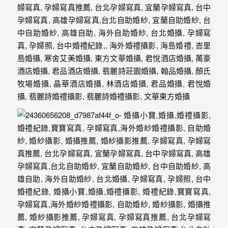
最
多
的
婚
攝
作
品
讓
你
選
擇。