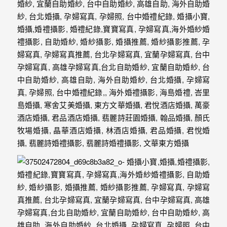
｜
孕
婦
寫
真
婚
攝
小
寶
提
供
優
質
的