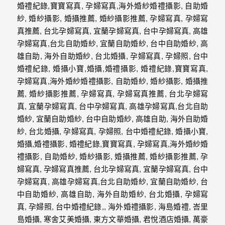
外
婚
紗
婚
攝
等
服
務。
豐
富
的
婚
攝
經