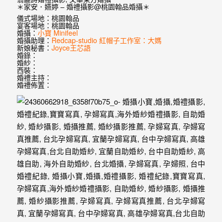
婚
＊家安．嬿婷 – 婚禮攝影@桃園翰品婚攝＊
儀式場地：桃園翰品
紗
宴客場地：桃園翰品
婚攝：
小寶 Minifeel
｜
婚攝助理：
Redcap-studio 紅帽子工作室：大媽
新娘秘書：
Joyce王芯語
婚
婚錄：
婚紗：
西裝：
禮
婚禮主持：
婚禮佈置：
攝
影
｜
婚
攝
推
薦