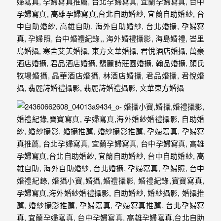
忘
的
一
個
回
憶，
也
許
這
些
回
憶
會
隨
著