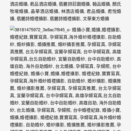
驗，
每
場
婚
禮，
都
是
每
個
新
娘
心
中
最
難