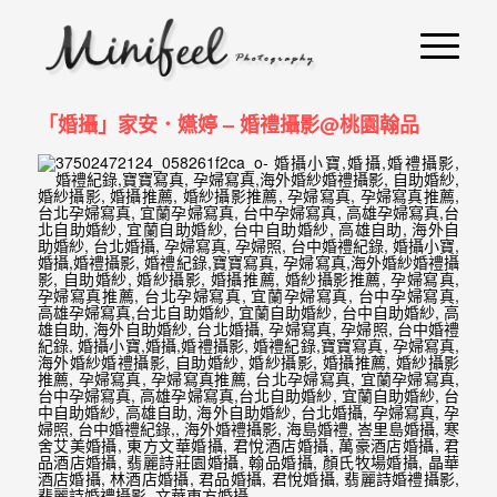
婚
攝
小
「婚攝」家安．嬿婷 – 婚禮攝影@桃園翰品
寶
-
婚
禮
攝
影
｜
自
助