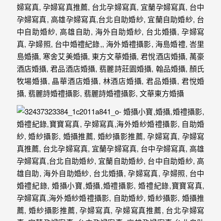
最
多
的
婚
攝
作
品
讓
你
選
擇。