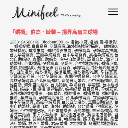
婚
攝
小
「婚攝」伯杰．毓馨 – 揚昇高爾夫球場
寶
-
婚
禮
攝
影
｜
自
助