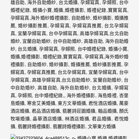
婚
攝
照
片，
能
夠
像
是
當
天
故
事
般
的
感