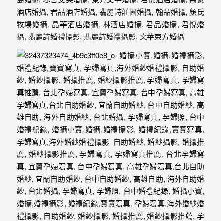
紗、
自
助
婚
紗、
婚
禮
攝
影、
孕
婦
寫
真
服
務，