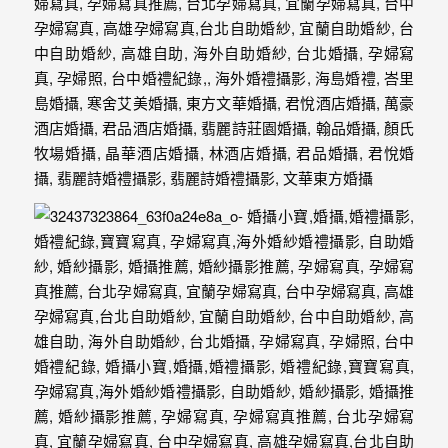
忘
的
一
個
回
憶，
也
許
這
些
回
憶
會
隨
著