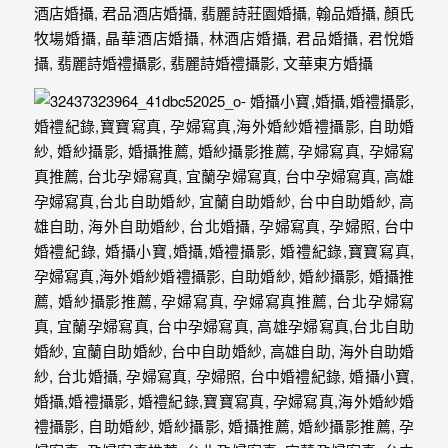
驗，
每
場
婚
禮，
都
是
每
個
新
娘
心
中
最
難