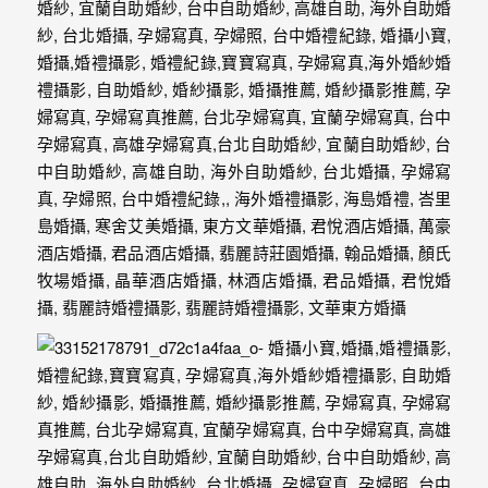
｜
孕
婦
寫
真
婚
攝
小
寶
提
供
優
質
的