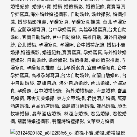
婚
攝、
婚
禮
攝
影、
婚
禮
紀
錄、
自
助
婚
紗、
海