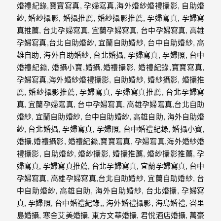
外
婚
紗
婚
攝
等
服
務。
豐
富
的
婚
攝
經