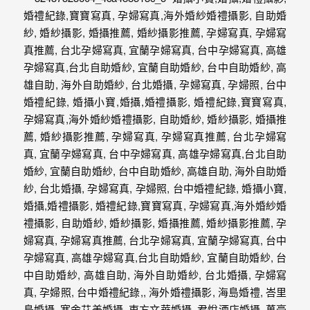
動
著
新
人。
我
們
提
供
最
完
整
的
海
外
婚