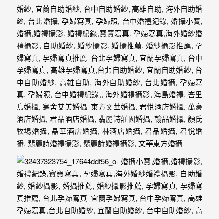
年
紀
慢
慢
的
消
逝，
但
是
希
望
藉
由
這
些