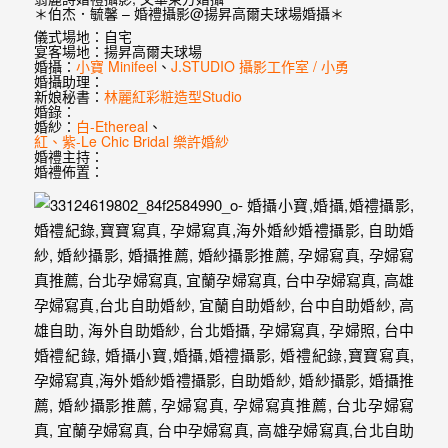
婚
＊伯杰．毓馨 – 婚禮攝影@揚昇高爾夫球場婚攝＊
儀式場地：自宅
紗
宴客場地：揚昇高爾夫球場
婚攝：
小寶 Minifeel
、
J.STUDIO 攝影工作室 / 小勇
｜
婚攝助理：
新娘秘書：
林麗紅彩粧造型Studio
婚
婚錄：
婚紗：
白-Ethereal
、
紅、紫-Le Chic Bridal 樂許婚紗
禮
婚禮主持：
婚禮佈置：
攝
影
｜
婚
攝
推
薦