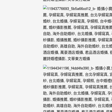
外
婚
紗
婚
攝
等
服
務。
豐
富
的
婚
攝
經