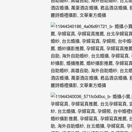
忘
的
一
個
回
憶，
也
許
這
些
回
憶
會
隨
著