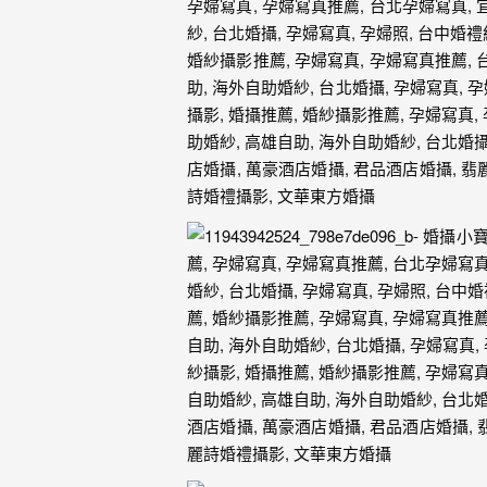
｜
孕
婦
寫
真
婚
攝
小
寶
提
供
優
質
的