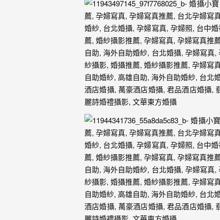
婚
攝、
婚
禮
攝
影、
婚
禮
紀
錄、
自
助
婚
紗、
海