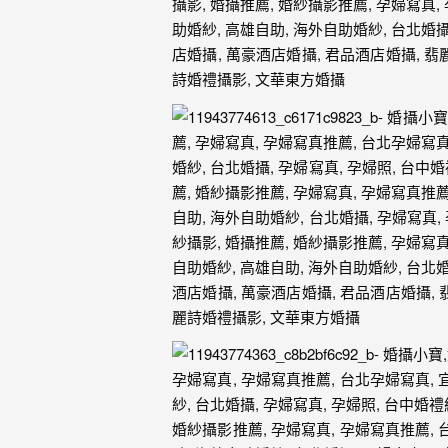
年
紀
慢
慢
的
消
逝，
但
是
希
望
藉
由
這
些