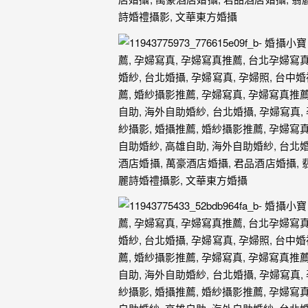
驗，
每
場
婚
禮，
都
是
每
個
新
娘
心
中
最
難