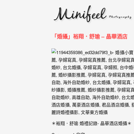
婚
攝
小
寶
「婚攝」裕翔．舒瑜 – 晶華酒店
-
婚
禮
攝
影
｜
自
助
＊裕翔．舒瑜 婚禮記錄- 晶華酒店婚攝＊