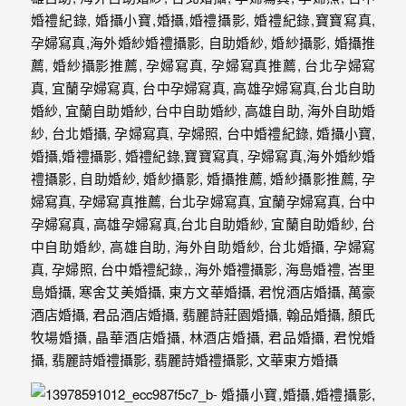
婚
攝、
婚
禮
攝
影、
婚
禮
紀
錄、
自
助
婚
紗、
海