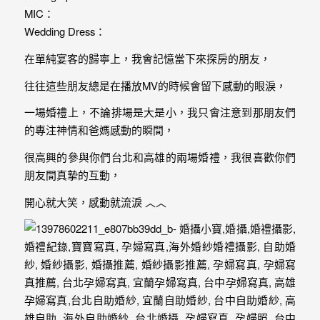
｜
MIC：
孕
Wedding Dress：
婦
在單純宴客的歸寧上，我會記憶當下來探房的朋友，
寫
往往這些朋友總是在播放MV的時候會留下感動的眼淚，
真
一場婚禮上，不論排場是大是小，我只會注意到那朋友們
的專注神情和爸媽感動的瞬間，
婚
很高興的參與你們台北和高雄的兩場婚禮，我很喜歡你們
攝
朋友間真摯的互動，
小
開心就大笑，感動就流淚 ︿︿
寶
提
供
優
質
的