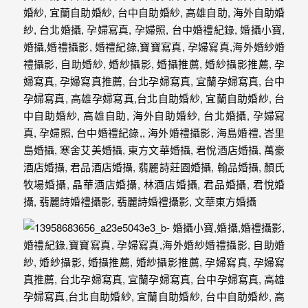
年
紀
慢
慢
的
消
逝，
但
是
希
望
藉
由
這
些