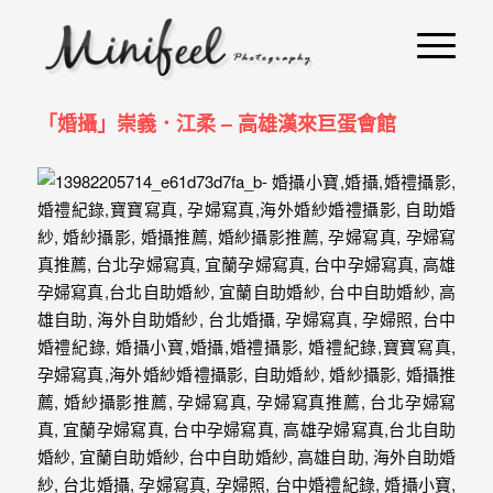
婚
攝
小
「婚攝」崇義．江柔 – 高雄漢來巨蛋會館
寶
-
婚
禮
攝
影
｜
自
助