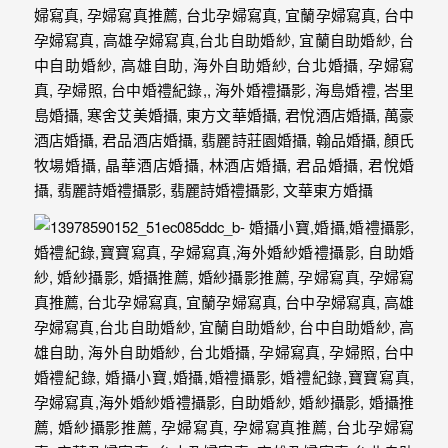
最
多
的
婚
攝
作
品
讓
你
選
擇。