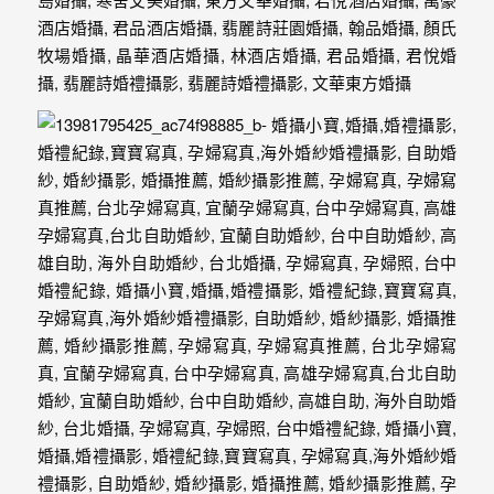
紗、
自
助
婚
紗、
婚
禮
攝
影、
孕
婦
寫
真
服
務，