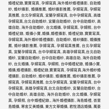
外
婚
紗
婚
攝
等
服
務。
豐
富
的
婚
攝
經