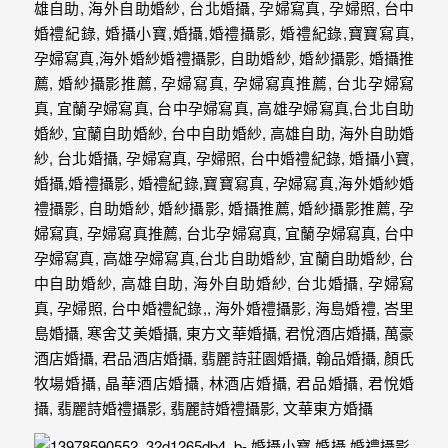
婚
攝
照
片，
能
夠
像
是
當
天
故
事
般
的
感