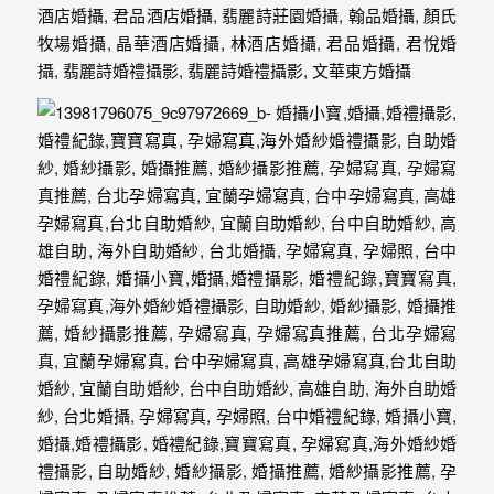
驗，
每
場
婚
禮，
都
是
每
個
新
娘
心
中
最
難