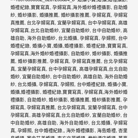
動
著
新
人。
我
們
提
供
最
完
整
的
海
外
婚