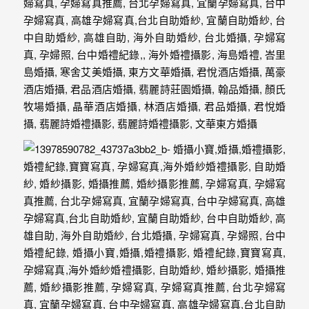
忘
的
一
個
回
憶，
也
許
這
些
回
憶
會
隨
著