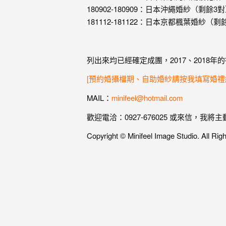
忘
180902-180909：日本沖繩婚紗（剩餘
的
181112-181122：日本京都楓葉婚紗（
一
個
回
列出來均已經確定成團，2017、2018
憶，
[預約婚攝檔期、自助婚紗請按我填寫婚禮
也
MAIL：
minifeel@hotmail.com
許
歡迎電洽：0927-676025 或來信，我將
這
些
Copyright © Minifeel Image Studio. All Rig
回
憶
會
隨
著