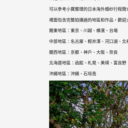
｜
可以參考小寶整理的日本海外婚紗行程簡
孕
裡面包含完整拍攝過的地區和作品，歡迎
婦
關東地區：東京、川越、橫濱、台場
寫
中部地區：名古屋、輕井澤、河口湖、北
真
關西地區：京都、神戶、大阪、奈良
婚
北海道地區：函館、札晃、美瑛、富良野
攝
小
沖繩地區：沖繩、石垣島
寶
提
供
優
質
的