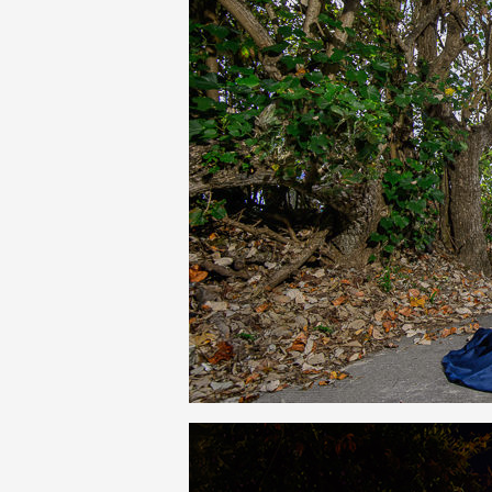
婚
攝、
婚
禮
攝
影、
婚
禮
紀
錄、
自
助
婚
紗、
海