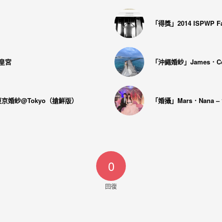
「得獎」2014 ISPWP F
福皇宮
「沖繩婚紗」James．Coc
 東京婚紗@Tokyo（搶鮮版）
「婚攝」Mars．Nana –
0
回復