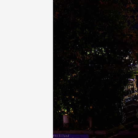
外
婚
紗
婚
攝
等
服
務。
豐
富
的
婚
攝
經