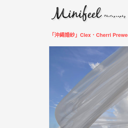
婚
攝
小
寶
「沖繩婚紗」Clex．Cherri Prew
-
婚
禮
攝
影
｜
自
助