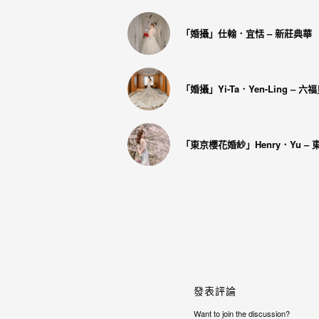
年
紀
「婚攝」仕翰．宜恬 – 新莊典華
慢
慢
的
「婚攝」Yi-Ta．Yen-Ling – 六
消
逝，
「東京櫻花婚紗」Henry．Yu –
但
是
希
望
藉
由
這
發表評論
些
Want to join the discussion?