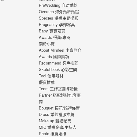
PreWedding 自助婚紗
，心
Oversea 海外婚紗婚禮
福的
Species 婚禮主題攝影
 從
Pregnancy 孕婦寫真
寫真
Baby 寶寶寫真
刻，
Awards 得獎/專訪
寫真
關於小寶
About Minifeel 小寶簡介
Awards 國際獎項
Recommend 客戶推薦
Sketchbook 心影空間
Tool 使用器材
優質推薦
Team 工作室團隊婚攝
Partner 搭配婚紗包套廠
商
Bouquet 捧花/婚禮佈置
Dress 婚紗禮服推薦
Make up 新娘秘書
MIC 婚禮企畫/主持人
Photo 推薦婚攝