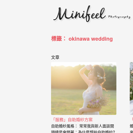
婚
攝
小
寶
標籤： okinawa wedding
-
婚
文章
禮
攝
影
｜
自
「服務」自助婚紗方案
助
自助婚紗風格： 常常我與新人面談開
頭總是會問著：為什麼想拍自助婚紗?