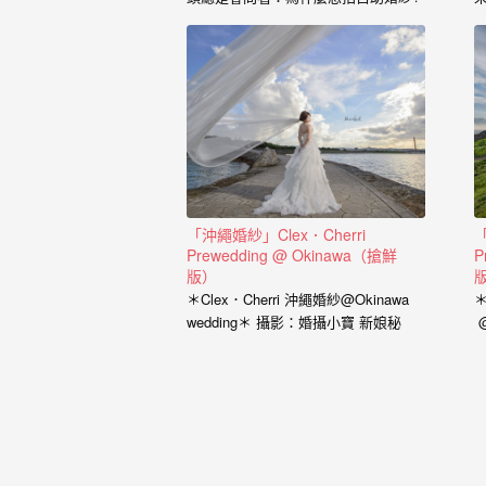
婚
也藉由這個開場白，了解到新人的興
紗
趣、工作、交往的過程點滴， 我想傳
達給新人的是，一個有故事的自助婚
｜
紗， 一定是兩個人一起努力，去挑選
喜歡的景點、去思考你的服裝搭配，
婚
甚至是你的廠商名單， 我希望能夠參
與你們的故事，並且成為這動人故事
禮
的推手。 充滿了自己特色的風格婚紗
攝
從一早起床的居家風格到那別有特色
的民宿， 也拍過那一起走過的校園小
「沖繩婚紗」Clex．Cherri
「
影
徑， 還有那換上足球服就精神抖擻的
Prewedding @ Okinawa（搶鮮
P
新郎， 生存遊戲在那平常就熱血活動
版）
｜
的參與感， 那些天馬行空的畫面是新
＊Clex．Cherri 沖繩婚紗@Okinawa
＊
人的美麗想像， 但是小寶總是希望能
婚
wedding＊ 攝影：婚攝小寶 新娘秘
@
把那想像的畫面化做實際的影像， 拍
書：新祕藝紋 婚紗：Cheri…
寶
出屬於新人的故事，沒有別人可以取
攝
代的主角。 Minifeel…
推
薦