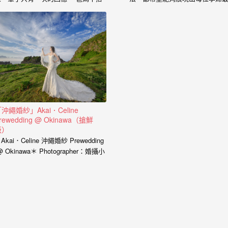
的心情、老公闖關完看見妳穿白紗的
的一面， 從懷下寶寶的那一刻起
神情、新娘在房間內等待的表情、在
中是充滿著期待和喜悅， 那種幸
場所有客人的祝福， 我喜歡用這些畫
感受與拍婚紗的美亦是截然不同，
面來完成一篇讓你感動的故事。 在婚
婚紗、婚禮、孕婦寫真、新生兒
禮拍攝上，小寶擅於捕捉眼神情感的
到家庭寫真， 人生每個難忘的時
交會， 當你們眼神專注的方向，是重
都是值得紀錄的過程。 預約孕婦
溫當時婚禮的心情， 擁抱的感動，彷
請點選 服務內容： 攝影小寶…
彿會回到當時的溫度，同時也是屬於
每對新人的婚禮故事。 服務內容：
主攝小寶…
沖繩婚紗」Akai．Celine
rewedding @ Okinawa（搶鮮
版）
Akai．Celine 沖繩婚紗 Prewedding
 Okinawa＊ Photographer：婚攝小
、優哥 Assistant…