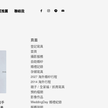
質推薦
聯絡我
頁面
登記寫真
首頁
攝影服務
自助婚紗
婚禮記錄
孕婦寫真
2027 海外婚紗行程
2014 海外行程
親子 / 全家福 / 抓周寫真
預約檔期
影像作品
WeddingDay 婚禮紀錄
的手
服務說明
最美