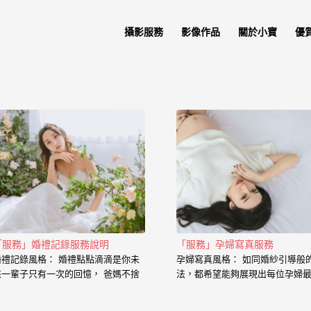
攝影服務
影像作品
關於小寶
優
「服務」婚禮記錄服務說明
「服務」孕婦寫真服務
婚禮記錄風格： 婚禮點點滴滴是你未
孕婦寫真風格： 如同婚紗引導般
來一輩子只有一次的回憶， 爸媽不捨
法，都希望能夠展現出每位孕婦
的心情、老公闖關完看見妳穿白紗的
的一面， 從懷下寶寶的那一刻起
神情、新娘在房間內等待的表情、在
中是充滿著期待和喜悅， 那種幸