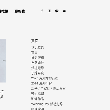
質推薦
聯絡我
頁面
登記寫真
首頁
攝影服務
自助婚紗
婚禮記錄
孕婦寫真
2027 海外婚紗行程
2014 海外行程
親子 / 全家福 / 抓周寫真
的手
預約檔期
最美
影像作品
，心
WeddingDay 婚禮紀錄
福的
服務說明