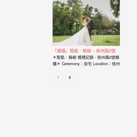
婚
達給新人的是，一個有故事的自助婚
紗， 一定是兩個人一起努力，去挑選
紗
喜歡的景點、去思考你的服裝搭配，
甚至是你的廠商名單， 我希望能夠參
｜
與你們的故事，並且成為這動人故事
婚
的推手。 充滿了自己特色的風格婚紗
從一早起床的居家風格到那別有特色
禮
的民宿， 也拍過那一起走過的校園小
「婚攝」智凱．秭榆 – 徐州路2號
徑， 還有那換上足球服就精神抖擻的
攝
＊智凱．秭榆 婚禮記錄 - 徐州路2號婚
新郎， 生存遊戲在那平常就熱血活動
攝＊ Ceremony：自宅 Location：徐州
的參與感， 那些天馬行空的畫面是新
影
路2號 Photographer：小寶…
人的美麗想像， 但是小寶總是希望能
1
2
｜
把那想像的畫面化做實際的影像， 拍
出屬於新人的故事，沒有別人可以取
婚
代的主角。 Minifeel…
攝
推
薦