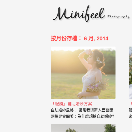
婚
攝
小
寶
按月份存檔： 6 月, 2014
-
婚
禮
攝
影
｜
「服務」自助婚紗方案
自助婚紗風格： 常常我與新人面談開
自
頭總是會問著：為什麼想拍自助婚紗?
助
也藉由這個開場白，了解到新人的興
趣、工作、交往的過程點滴， 我想傳