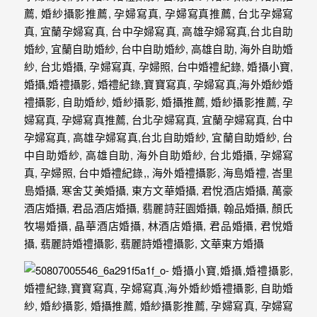
婚
攝、
婚
禮
攝
影、
婚
禮
紀
錄、
自
助
婚
紗、
海