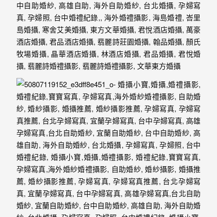
最
多
的
婚
攝
作
品
讓
你
選
擇。