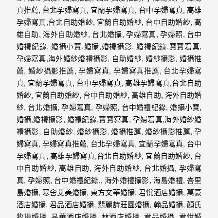
動
著
新
人。
我
們
提
供
最
完
整
的
海
外
婚