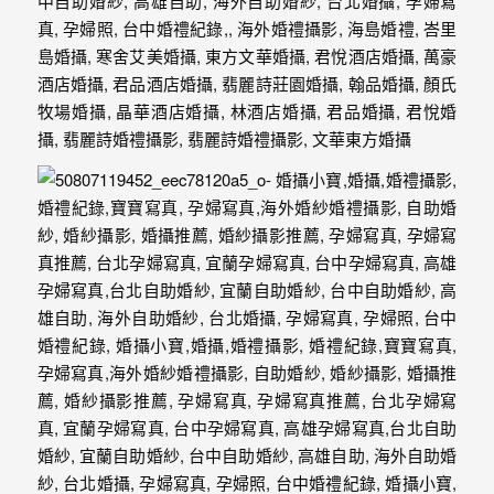
忘
的
一
個
回
憶，
也
許
這
些
回
憶
會
隨
著