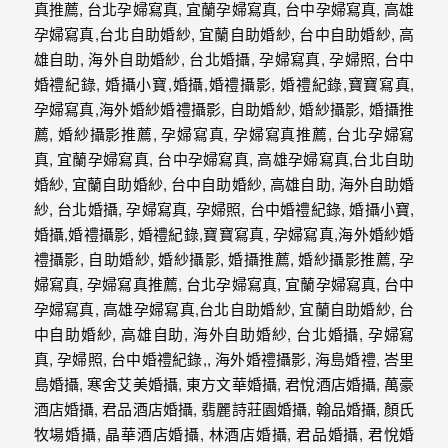
外
婚
紗
婚
攝
等
服
務。
豐
富
的
婚
攝
經