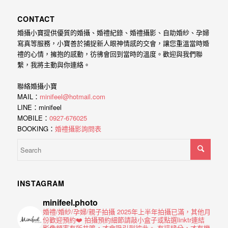
CONTACT
婚攝小寶提供優質的婚攝、婚禮紀錄、婚禮攝影、自助婚紗、孕婦
寫真等服務，小寶善於捕捉新人眼神情感的交會，讓您重溫當時婚
禮的心情，擁抱的感動，彷彿會回到當時的溫度。歡迎與我們聯
繫，我將主動與你連絡。
聯絡婚攝小寶
MAIL：
minifeel@hotmail.com
LINE：minifeel
MOBILE：
0927-676025
BOOKING：
婚禮攝影詢問表
INSTAGRAM
minifeel.photo
婚禮/婚紗/孕婦/親子拍攝
2025年上半年拍攝已滿，其他月
份歡迎預約❤️
拍攝預約細節請敲小盒子或點選linktr連結
影像頻率有所共鳴，才會吸引到彼此。
有這緣分，才有機