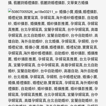
驗，
每
場
婚
禮，
都
是
每
個
新
娘
心
中
最
難