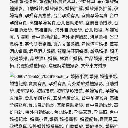
｜
孕
婦
寫
真
婚
攝
小
寶
提
供
優
質
的