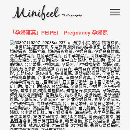
婚
攝
小
「孕婦寫真」PEIPEI – Pregnancy 孕婦照
寶
-
婚
禮
攝
影
｜
自
助