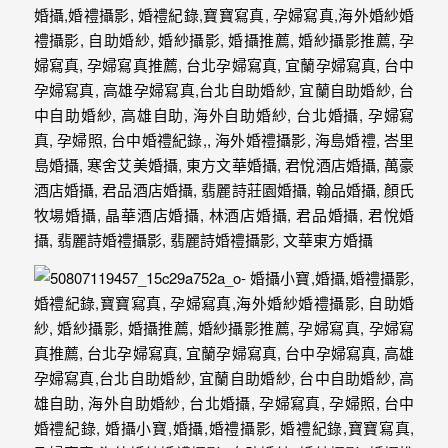
年
紀
慢
慢
的
消
逝，
但
是
希
望
藉
由
這
些