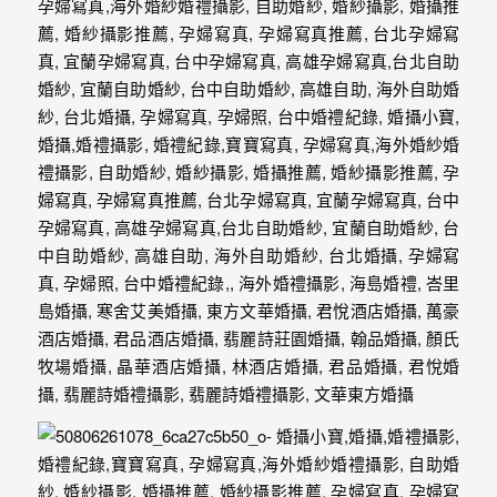
婚
攝
照
片，
能
夠
像
是
當
天
故
事
般
的
感