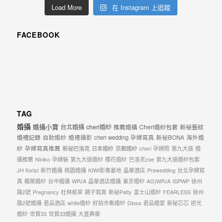
Load More
在 Instagram 上追蹤
FACEBOOK
TAG
婚攝
婚攝小寶
台北婚攝
cheri婚紗
推薦婚攝
Cheri婚紗包套
新祕藝紋
婚禮記錄
自助婚紗
婚禮攝影
cheri wedding
孕婦寫真
新祕BONA
海外婚
紗
孕婦寫真推薦
新祕巴洛克
日本婚紗
京都婚紗
cheri
孕婦照
第九大道
婚
攝推薦
Niniko
孕婦裝
第九大道婚紗
櫻花婚紗
巴洛克zoe
第九大道婚紗包套
JH florist
新竹婚攝
桃園婚攝
KIWI影像基地
晶華酒店
Prewedding
台北孕婦寫
真
楓葉婚紗
台中婚攝
WPJA
晶華酒店婚攝
東京婚紗
AG|WPJA
ISPWP
徐州
路2號
Pregnancy
杜林紙草
親子寫真
新祕Patty
富士山婚紗
FEARLESS
徐州
路2號婚攝
君品酒店
white婚紗
好拍市集婚紗
Diosa
君品婚宴
新祕芯芯
逆光
婚紗
世貿33
世貿33婚攝
大直典華