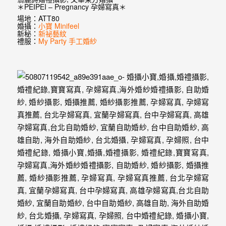
婚
＊PEIPEI – Pregnancy 孕婦寫真＊
場地：ATT80
紗
婚攝：
小寶 Minifeel
新秘：
新祕藝紋
｜
禮服：
My Party 手工婚紗
婚
禮
攝
影
｜
婚
攝
推
薦