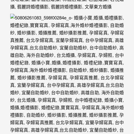
紗、
自
助
婚
紗、
婚
禮
攝
影、
孕
婦
寫
真
服
務，