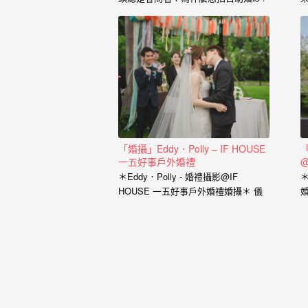
婚
也藉由這個開場白，了解到新人的興
紗
趣、工作、交往的過程點滴， 我想傳
達給新人的是，一個有故事的自助婚
｜
紗， 一定是兩個人一起努力，去挑選
喜歡的景點、去思考你的服裝搭配，
婚
甚至是你的廠商名單， 我希望能夠參
與你們的故事，並且成為這動人故事
禮
的推手。 充滿了自己特色的風格婚紗
攝
從一早起床的居家風格到那別有特色
的民宿， 也拍過那一起走過的校園小
「婚攝」Eddy．Polly – IF HOUSE
影
徑， 還有那換上足球服就精神抖擻的
一五好事戶外婚禮
@
新郎， 生存遊戲在那平常就熱血活動
＊Eddy．Polly - 婚禮攝影@IF
＊
｜
的參與感， 那些天馬行空的畫面是新
HOUSE 一五好事戶外婚禮婚攝＊ 儀
婚
人的美麗想像， 但是小寶總是希望能
婚
式場地：IF…
把那想像的畫面化做實際的影像， 拍
出屬於新人的故事，沒有別人可以取
攝
代的主角。 Minifeel…
推
薦