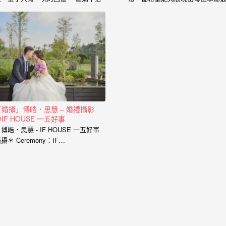
的心情、老公闖關完看見妳穿白紗的
的一面， 從懷下寶寶的那一刻起
神情、新娘在房間內等待的表情、在
中是充滿著期待和喜悅， 那種幸
場所有客人的祝福， 我喜歡用這些畫
感受與拍婚紗的美亦是截然不同，
面來完成一篇讓你感動的故事。 在婚
婚紗、婚禮、孕婦寫真、新生兒
禮拍攝上，小寶擅於捕捉眼神情感的
到家庭寫真， 人生每個難忘的時
交會， 當你們眼神專注的方向，是重
都是值得紀錄的過程。 預約孕婦
溫當時婚禮的心情， 擁抱的感動，彷
請點選 服務內容： 攝影小寶…
彿會回到當時的溫度，同時也是屬於
每對新人的婚禮故事。 服務內容：
主攝小寶…
「婚攝」博皓．思慧 – 婚禮攝影
IF HOUSE 一五好事
博皓．思慧 - IF HOUSE 一五好事
攝＊ Ceremony：IF…