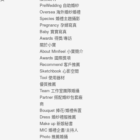
PreWedding 自助婚紗
，心
Oversea 海外婚紗婚禮
福的
Species 婚禮主題攝影
 從
Pregnancy 孕婦寫真
寫真
Baby 寶寶寫真
刻，
Awards 得獎/專訪
寫真
關於小寶
About Minifeel 小寶簡介
Awards 國際獎項
Recommend 客戶推薦
Sketchbook 心影空間
Tool 使用器材
優質推薦
Team 工作室團隊婚攝
Partner 搭配婚紗包套廠
商
Bouquet 捧花/婚禮佈置
Dress 婚紗禮服推薦
Make up 新娘秘書
MIC 婚禮企畫/主持人
Photo 推薦婚攝