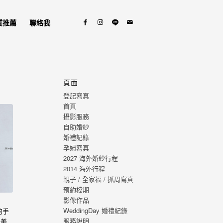
質推薦
聯絡我
頁面
登記寫真
首頁
攝影服務
自助婚紗
婚禮記錄
孕婦寫真
2027 海外婚紗行程
2014 海外行程
親子 / 全家福 / 抓周寫真
預約檔期
影像作品
WeddingDay 婚禮紀錄
的手
服務說明
最美