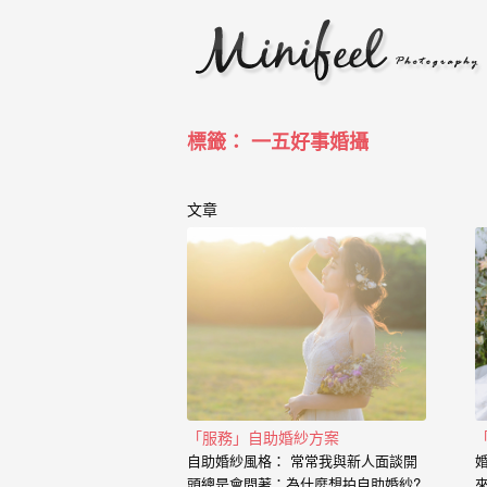
婚
攝
小
寶
標籤： 一五好事婚攝
-
婚
文章
禮
攝
影
｜
自
「服務」自助婚紗方案
助
自助婚紗風格： 常常我與新人面談開
頭總是會問著：為什麼想拍自助婚紗?