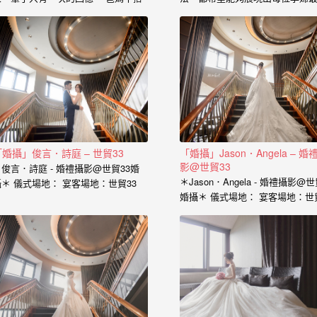
的心情、老公闖關完看見妳穿白紗的
的一面， 從懷下寶寶的那一刻起
神情、新娘在房間內等待的表情、在
中是充滿著期待和喜悅， 那種幸
場所有客人的祝福， 我喜歡用這些畫
感受與拍婚紗的美亦是截然不同，
面來完成一篇讓你感動的故事。 在婚
婚紗、婚禮、孕婦寫真、新生兒
禮拍攝上，小寶擅於捕捉眼神情感的
到家庭寫真， 人生每個難忘的時
交會， 當你們眼神專注的方向，是重
都是值得紀錄的過程。 預約孕婦
溫當時婚禮的心情， 擁抱的感動，彷
請點選 服務內容： 攝影小寶…
彿會回到當時的溫度，同時也是屬於
每對新人的婚禮故事。 服務內容：
主攝小寶…
「婚攝」俊言．詩庭 – 世貿33
「婚攝」Jason．Angela – 婚
影@世貿33
俊言．詩庭 - 婚禮攝影@世貿33婚
＊Jason．Angela - 婚禮攝影@世
攝＊ 儀式場地： 宴客場地：世貿33
婚攝＊ 儀式場地： 宴客場地：世
婚攝：小寶…
婚攝：小寶…