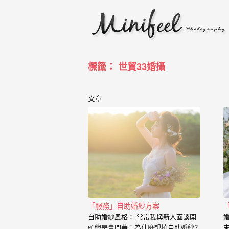
婚
攝
小
寶
標籤： 世貿33婚攝
-
婚
文章
禮
攝
影
｜
自
「服務」自助婚紗方案
助
自助婚紗風格： 常常我與新人面談開
頭總是會問著：為什麼想拍自助婚紗?