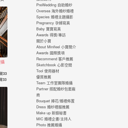
PreWedding 自助婚紗
，心
Oversea 海外婚紗婚禮
福的
Species 婚禮主題攝影
 從
Pregnancy 孕婦寫真
寫真
Baby 寶寶寫真
刻，
Awards 得獎/專訪
寫真
關於小寶
About Minifeel 小寶簡介
Awards 國際獎項
Recommend 客戶推薦
禮攝
Sketchbook 心影空間
Tool 使用器材
貿33
優質推薦
貿33
Team 工作室團隊婚攝
Partner 搭配婚紗包套廠
商
Bouquet 捧花/婚禮佈置
Dress 婚紗禮服推薦
Make up 新娘秘書
MIC 婚禮企畫/主持人
Photo 推薦婚攝