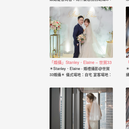
婚
也藉由這個開場白，了解到新人的興
紗
趣、工作、交往的過程點滴， 我想傳
達給新人的是，一個有故事的自助婚
｜
紗， 一定是兩個人一起努力，去挑選
喜歡的景點、去思考你的服裝搭配，
婚
甚至是你的廠商名單， 我希望能夠參
與你們的故事，並且成為這動人故事
禮
的推手。 充滿了自己特色的風格婚紗
攝
從一早起床的居家風格到那別有特色
的民宿， 也拍過那一起走過的校園小
「婚攝」Stanley．Elaine – 世貿33
影
徑， 還有那換上足球服就精神抖擻的
＊Stanley．Elaine - 婚禮攝影@世貿
＊
新郎， 生存遊戲在那平常就熱血活動
33婚攝＊ 儀式場地：自宅 宴客場地：
｜
的參與感， 那些天馬行空的畫面是新
世貿33 婚攝：小寶…
人的美麗想像， 但是小寶總是希望能
婚
把那想像的畫面化做實際的影像， 拍
出屬於新人的故事，沒有別人可以取
攝
代的主角。 Minifeel…
推
薦