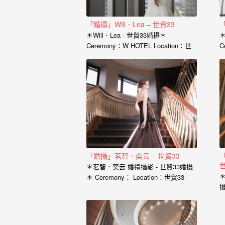
｜
孕
「婚攝」Will．Lea – 世貿33
「
婦
＊Will．Lea - 世貿33婚攝＊
＊
Ceremony：W HOTEL Location：世
C
寫
貿33 Photographer：小寶…
P
真
婚
攝
小
寶
「婚攝」茗智．奕云 – 世貿33
提
世
＊茗智．奕云 婚禮攝影 - 世貿33婚攝
供
＊
＊ Ceremony： Location：世貿33
Photographer：小寶…
優
質
的