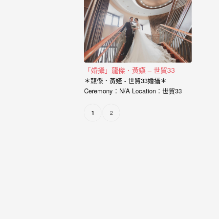
婚
攝、
婚
禮
攝
「婚攝」龍傑．黃嬿 – 世貿33
＊龍傑．黃嬿 - 世貿33婚攝＊
影、
Ceremony：N/A Location：世貿33
婚
Photographer：婚攝小寶 Assistant…
禮
2
1
紀
錄、
自
助
婚
紗、
海