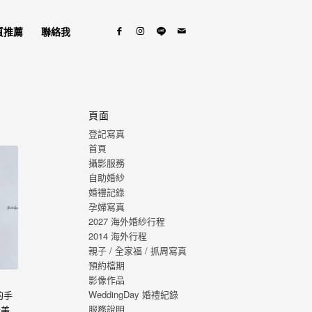
質推薦
聯絡我
頁面
登記寫真
首頁
攝影服務
自助婚紗
婚禮記錄
孕婦寫真
2027 海外婚紗行程
2014 海外行程
親子 / 全家福 / 抓周寫真
預約檔期
影像作品
WeddingDay 婚禮紀錄
的手
服務說明
最美