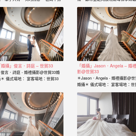
的心情、老公闖關完看見妳穿白紗的
的一面， 從懷下寶寶的那一刻起
神情、新娘在房間內等待的表情、在
中是充滿著期待和喜悅， 那種幸
場所有客人的祝福， 我喜歡用這些畫
感受與拍婚紗的美亦是截然不同，
面來完成一篇讓你感動的故事。 在婚
婚紗、婚禮、孕婦寫真、新生兒
禮拍攝上，小寶擅於捕捉眼神情感的
到家庭寫真， 人生每個難忘的時
交會， 當你們眼神專注的方向，是重
都是值得紀錄的過程。 預約孕婦
溫當時婚禮的心情， 擁抱的感動，彷
請點選 服務內容： 攝影小寶…
彿會回到當時的溫度，同時也是屬於
每對新人的婚禮故事。 服務內容：
主攝小寶…
「婚攝」俊言．詩庭 – 世貿33
「婚攝」Jason．Angela – 婚
影@世貿33
俊言．詩庭 - 婚禮攝影@世貿33婚
＊Jason．Angela - 婚禮攝影@世
攝＊ 儀式場地： 宴客場地：世貿33
婚攝＊ 儀式場地： 宴客場地：世
婚攝：小寶…
婚攝：小寶…