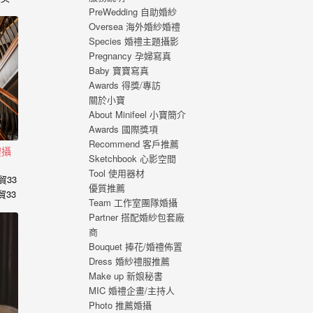
PreWedding 自助婚紗
，心
Oversea 海外婚紗婚禮
福的
Species 婚禮主題攝影
 從
Pregnancy 孕婦寫真
寫真
Baby 寶寶寫真
刻，
Awards 得獎/專訪
寫真
關於小寶
About Minifeel 小寶簡介
Awards 國際獎項
Recommend 客戶推薦
禮攝
Sketchbook 心影空間
Tool 使用器材
貿33
優質推薦
貿33
Team 工作室團隊婚攝
Partner 搭配婚紗包套廠
商
Bouquet 捧花/婚禮佈置
Dress 婚紗禮服推薦
Make up 新娘秘書
MIC 婚禮企畫/主持人
Photo 推薦婚攝