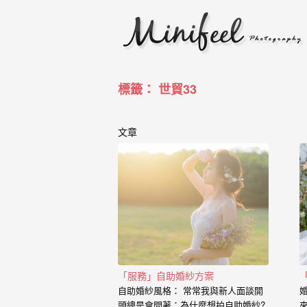
婚
攝
小
寶
標籤： 世貿33
-
婚
文章
禮
攝
影
｜
自
「服務」自助婚紗方案
助
自助婚紗風格： 常常我與新人面談開
頭總是會問著：為什麼想拍自助婚紗?