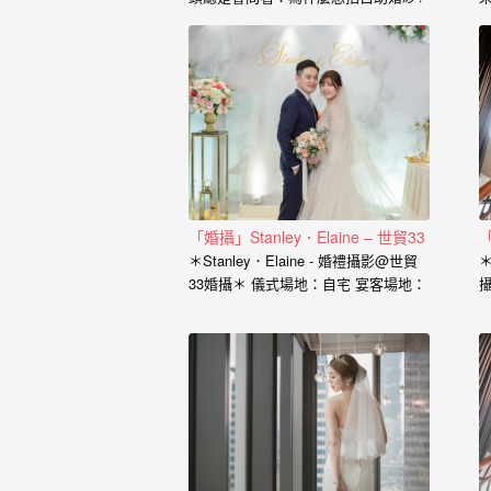
婚
也藉由這個開場白，了解到新人的興
紗
趣、工作、交往的過程點滴， 我想傳
達給新人的是，一個有故事的自助婚
｜
紗， 一定是兩個人一起努力，去挑選
喜歡的景點、去思考你的服裝搭配，
婚
甚至是你的廠商名單， 我希望能夠參
與你們的故事，並且成為這動人故事
禮
的推手。 充滿了自己特色的風格婚紗
攝
從一早起床的居家風格到那別有特色
的民宿， 也拍過那一起走過的校園小
「婚攝」Stanley．Elaine – 世貿33
影
徑， 還有那換上足球服就精神抖擻的
＊Stanley．Elaine - 婚禮攝影@世貿
＊
新郎， 生存遊戲在那平常就熱血活動
33婚攝＊ 儀式場地：自宅 宴客場地：
｜
的參與感， 那些天馬行空的畫面是新
世貿33 婚攝：小寶…
人的美麗想像， 但是小寶總是希望能
婚
把那想像的畫面化做實際的影像， 拍
出屬於新人的故事，沒有別人可以取
攝
代的主角。 Minifeel…
推
薦