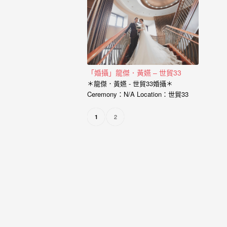
婚
攝、
婚
禮
攝
「婚攝」龍傑．黃嬿 – 世貿33
＊龍傑．黃嬿 - 世貿33婚攝＊
影、
Ceremony：N/A Location：世貿33
婚
Photographer：婚攝小寶 Assistant…
禮
2
1
紀
錄、
自
助
婚
紗、
海