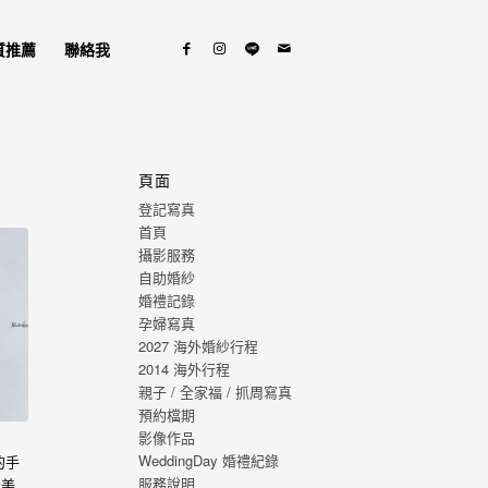
質推薦
聯絡我
頁面
登記寫真
首頁
攝影服務
自助婚紗
婚禮記錄
孕婦寫真
2027 海外婚紗行程
2014 海外行程
親子 / 全家福 / 抓周寫真
預約檔期
影像作品
WeddingDay 婚禮紀錄
的手
服務說明
最美