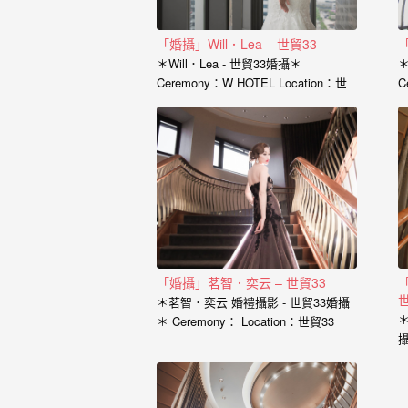
｜
孕
「婚攝」Will．Lea – 世貿33
「
婦
＊Will．Lea - 世貿33婚攝＊
＊
Ceremony：W HOTEL Location：世
C
寫
貿33 Photographer：小寶…
P
真
婚
攝
小
寶
「婚攝」茗智．奕云 – 世貿33
提
世
＊茗智．奕云 婚禮攝影 - 世貿33婚攝
供
＊
＊ Ceremony： Location：世貿33
Photographer：小寶…
優
質
的