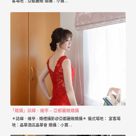
客場地：亞都麗緻 婚攝：小寶…
外
婚
紗
婚
攝
等
服
務。
豐
富
的
婚
「婚攝」誌緯．維亭 – 亞都麗緻婚攝
攝
＊誌緯．維亭 - 婚禮攝影@亞都麗緻婚攝＊ 儀式場地： 宴客場
經
地：晶華酒店晶華會 婚攝：小寶…