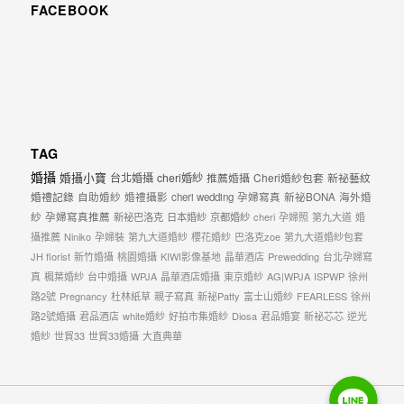
動
FACEBOOK
著
新
人。
我
們
TAG
提
婚攝
婚攝小寶
台北婚攝
cheri婚紗
推薦婚攝
Cheri婚紗包套
新祕藝紋
供
婚禮記錄
自助婚紗
婚禮攝影
cheri wedding
孕婦寫真
新祕BONA
海外婚
最
紗
孕婦寫真推薦
新祕巴洛克
日本婚紗
京都婚紗
cheri
孕婦照
第九大道
婚
攝推薦
Niniko
孕婦裝
第九大道婚紗
櫻花婚紗
巴洛克zoe
第九大道婚紗包套
完
JH florist
新竹婚攝
桃園婚攝
KIWI影像基地
晶華酒店
Prewedding
台北孕婦寫
整
真
楓葉婚紗
台中婚攝
WPJA
晶華酒店婚攝
東京婚紗
AG|WPJA
ISPWP
徐州
的
路2號
Pregnancy
杜林紙草
親子寫真
新祕Patty
富士山婚紗
FEARLESS
徐州
路2號婚攝
君品酒店
white婚紗
好拍市集婚紗
Diosa
君品婚宴
新祕芯芯
逆光
海
婚紗
世貿33
世貿33婚攝
大直典華
外
Line
Line
婚
Line