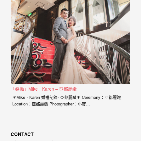
忘
的
一
個
回
憶，
也
許
這
些
「婚攝」Mike．Karen – 亞都麗緻
回
＊Mike．Karen 婚禮記錄- 亞都麗緻＊ Ceremony：亞都麗緻
憶
Location：亞都麗緻 Photographer：小寶…
會
隨
著
CONTACT