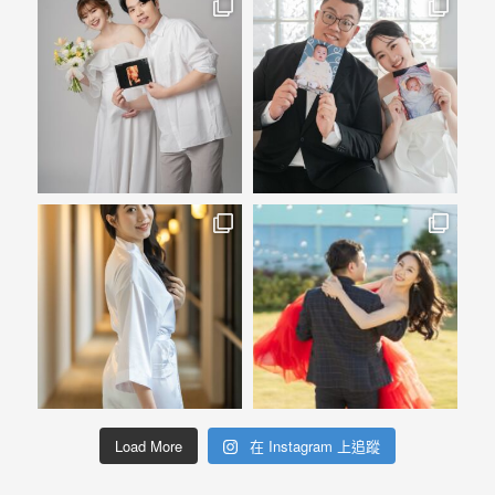
婚
攝
照
片，
能
夠
像
是
當
天
故
事
般
的
Load More
在 Instagram 上追蹤
感