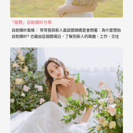
婚
紗
「服務」自助婚紗方案
｜
自助婚紗風格： 常常我與新人面談開頭總是會問著：為什麼想拍
婚
自助婚紗? 也藉由這個開場白，了解到新人的興趣、工作、交往
的過程點滴， 我想傳達給新人的是，一個有故事的自助婚紗，
禮
一定是兩個人一起努力，去挑選喜歡的景點、去思考你的服裝搭
配，甚至是你的廠商名單， 我希望能夠參與你們的故事，並且成
攝
為這動人故事的推手。 充滿了自己特色的風格婚紗 從一早起床
影
的居家風格到那別有特色的民宿， 也拍過那一起走過的校園小
徑， 還有那換上足球服就精神抖擻的新郎， 生存遊戲在那平常
｜
就熱血活動的參與感， 那些天馬行空的畫面是新人的美麗想像，
但是小寶總是希望能把那想像的畫面化做實際的影像， 拍出屬於
婚
新人的故事，沒有別人可以取代的主角。 Minifeel…
攝
推
薦