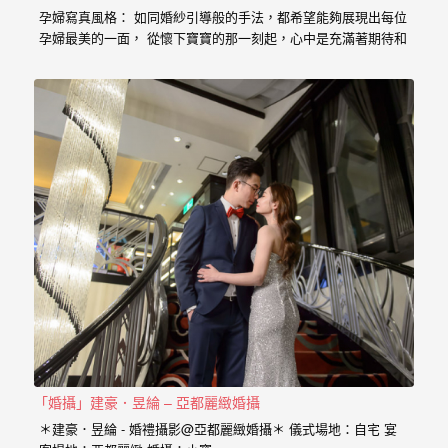
婚
孕婦寫真風格： 如同婚紗引導般的手法，都希望能夠展現出每位
孕婦最美的一面， 從懷下寶寶的那一刻起，心中是充滿著期待和
攝、
喜悅， 那種幸福的感受與拍婚紗的美亦是截然不同， 從婚紗、
婚
婚禮、孕婦寫真、新生兒寫真到家庭寫真， 人生每個難忘的時
刻，都是值得紀錄的過程。 預約孕婦寫真請點選 服務內容：
禮
攝影小寶…
攝
影、
婚
禮
紀
錄、
自
助
婚
「婚攝」建豪．昱綸 – 亞都麗緻婚攝
紗、
＊建豪．昱綸 - 婚禮攝影@亞都麗緻婚攝＊ 儀式場地：自宅 宴
海