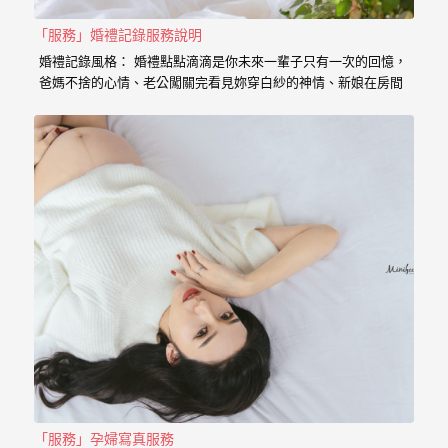
｜
孕
「服務」婚禮記錄服務說明
婚禮記錄風格： 婚禮點點滴滴是你未來一輩子只有一次的回憶，
婦
爸媽不捨的心情、老公闖關完看見妳穿白紗的神情、新娘在房間
內等待的表情、在場所有客人的祝福， 我喜歡用這些畫面來完成
寫
一篇讓你感動的故事。 在婚禮拍攝上，小寶擅於捕捉眼神情感的
真
交會， 當你們眼神專注的方向，是重溫當時婚禮的心情， 擁抱
的感動，彷彿會回到當時的溫度，同時也是屬於每對新人的婚禮
故事。 服務內容： 主攝小寶…
婚
攝
小
寶
提
供
優
質
的
「服務」孕婦寫真服務