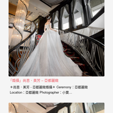
驗，
每
場
婚
禮，
都
是
每
個
新
娘
「婚攝」尚恩．美芳 – 亞都麗緻
心
＊尚恩．美芳 - 亞都麗緻婚攝＊ Ceremony：亞都麗緻
中
Location：亞都麗緻 Photographer：小寶…
最
難