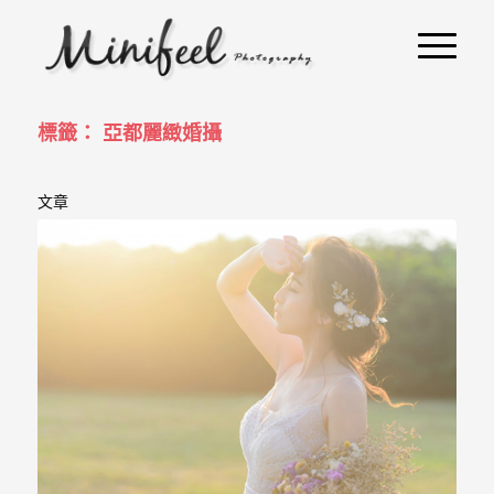
婚
攝
小
寶
標籤： 亞都麗緻婚攝
-
文章
婚
禮
攝
影
｜
自
助