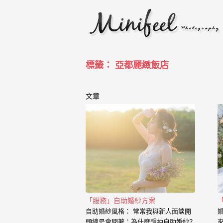
婚
攝
小
寶
標籤： 亞都麗緻飯店
-
婚
文章
禮
攝
影
｜
自
「服務」自助婚紗方案
助
自助婚紗風格： 常常我與新人面談開
頭總是會問著：為什麼想拍自助婚紗?