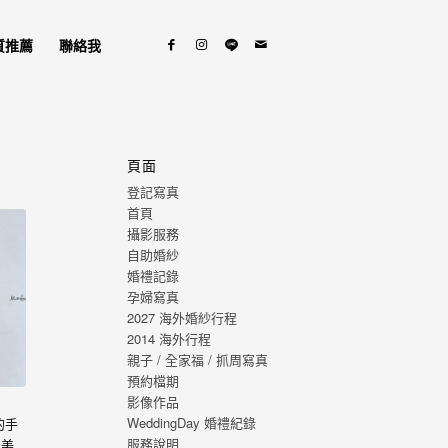
質推薦
聯絡我
頁面
登記寫真
首頁
攝影服務
自助婚紗
婚禮記錄
孕婦寫真
2027 海外婚紗行程
2014 海外行程
親子 / 全家福 / 抓周寫真
預約檔期
影像作品
WeddingDay 婚禮紀錄
的手
服務說明
最美