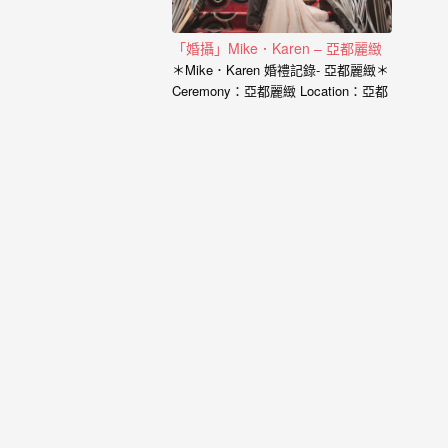
｜
孕
「婚攝」Mike．Karen – 亞都麗緻
婦
＊Mike．Karen 婚禮記錄- 亞都麗緻＊
Ceremony：亞都麗緻 Location：亞都
寫
麗緻 Photographer：小寶…
真
婚
攝
小
寶
提
供
優
質
的