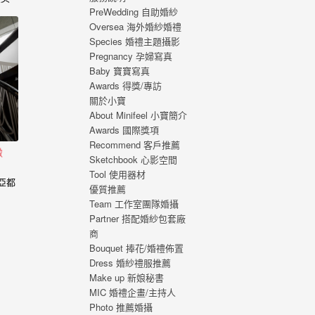
PreWedding 自助婚紗
，心
Oversea 海外婚紗婚禮
福的
Species 婚禮主題攝影
 從
Pregnancy 孕婦寫真
寫真
Baby 寶寶寫真
刻，
Awards 得獎/專訪
寫真
關於小寶
About Minifeel 小寶簡介
Awards 國際獎項
Recommend 客戶推薦
緻
Sketchbook 心影空間
Tool 使用器材
：亞都
優質推薦
Team 工作室團隊婚攝
Partner 搭配婚紗包套廠
商
Bouquet 捧花/婚禮佈置
Dress 婚紗禮服推薦
Make up 新娘秘書
MIC 婚禮企畫/主持人
Photo 推薦婚攝