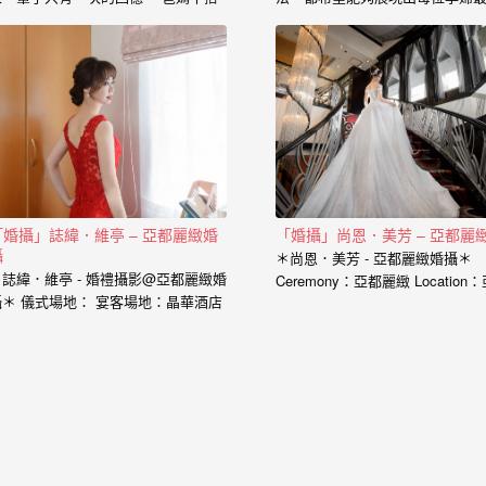
的心情、老公闖關完看見妳穿白紗的
的一面， 從懷下寶寶的那一刻起
神情、新娘在房間內等待的表情、在
中是充滿著期待和喜悅， 那種幸
場所有客人的祝福， 我喜歡用這些畫
感受與拍婚紗的美亦是截然不同，
面來完成一篇讓你感動的故事。 在婚
婚紗、婚禮、孕婦寫真、新生兒
禮拍攝上，小寶擅於捕捉眼神情感的
到家庭寫真， 人生每個難忘的時
交會， 當你們眼神專注的方向，是重
都是值得紀錄的過程。 預約孕婦
溫當時婚禮的心情， 擁抱的感動，彷
請點選 服務內容： 攝影小寶…
彿會回到當時的溫度，同時也是屬於
每對新人的婚禮故事。 服務內容：
主攝小寶…
「婚攝」誌緯．維亭 – 亞都麗緻婚
「婚攝」尚恩．美芳 – 亞都麗
攝
＊尚恩．美芳 - 亞都麗緻婚攝＊
＊誌緯．維亭 - 婚禮攝影@亞都麗緻婚
Ceremony：亞都麗緻 Location
攝＊ 儀式場地： 宴客場地：晶華酒店
麗緻 Photographer：小寶…
晶華會 婚攝：小寶…