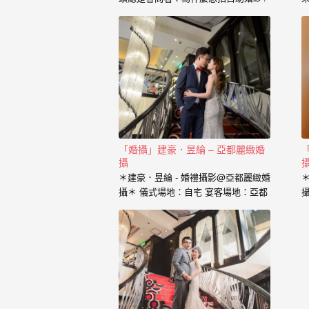
婚
也藉由這個開場白，了解到新人的興
紗
趣、工作、交往的過程點滴， 我想傳
達給新人的是，一個有故事的自助婚
｜
紗， 一定是兩個人一起努力，去挑選
喜歡的景點、去思考你的服裝搭配，
婚
甚至是你的廠商名單， 我希望能夠參
與你們的故事，並且成為這動人故事
禮
的推手。 充滿了自己特色的風格婚紗
攝
從一早起床的居家風格到那別有特色
的民宿， 也拍過那一起走過的校園小
「婚攝」建豪．昱綸 – 亞都麗緻婚
影
徑， 還有那換上足球服就精神抖擻的
攝
新郎， 生存遊戲在那平常就熱血活動
＊建豪．昱綸 - 婚禮攝影@亞都麗緻婚
｜
的參與感， 那些天馬行空的畫面是新
攝＊ 儀式場地：自宅 宴客場地：亞都
人的美麗想像， 但是小寶總是希望能
婚
麗緻 婚攝：小寶…
把那想像的畫面化做實際的影像， 拍
出屬於新人的故事，沒有別人可以取
攝
代的主角。 Minifeel…
推
薦