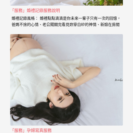
｜
孕
「服務」婚禮記錄服務說明
婚禮記錄風格： 婚禮點點滴滴是你未來一輩子只有一次的回憶，
婦
爸媽不捨的心情、老公闖關完看見妳穿白紗的神情、新娘在房間
內等待的表情、在場所有客人的祝福， 我喜歡用這些畫面來完成
寫
一篇讓你感動的故事。 在婚禮拍攝上，小寶擅於捕捉眼神情感的
真
交會， 當你們眼神專注的方向，是重溫當時婚禮的心情， 擁抱
的感動，彷彿會回到當時的溫度，同時也是屬於每對新人的婚禮
故事。 服務內容： 主攝小寶…
婚
攝
小
寶
提
供
優
質
的
「服務」孕婦寫真服務