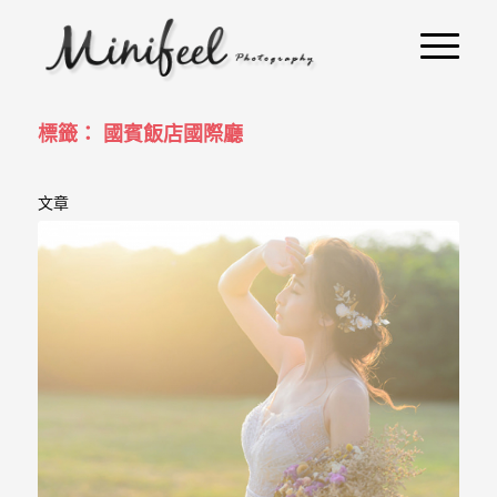
婚
攝
小
寶
標籤： 國賓飯店國際廳
-
文章
婚
禮
攝
影
｜
自
助