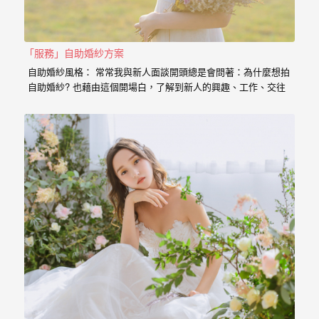
婚
紗
「服務」自助婚紗方案
｜
自助婚紗風格： 常常我與新人面談開頭總是會問著：為什麼想拍
婚
自助婚紗? 也藉由這個開場白，了解到新人的興趣、工作、交往
的過程點滴， 我想傳達給新人的是，一個有故事的自助婚紗，
禮
一定是兩個人一起努力，去挑選喜歡的景點、去思考你的服裝搭
配，甚至是你的廠商名單， 我希望能夠參與你們的故事，並且成
攝
為這動人故事的推手。 充滿了自己特色的風格婚紗 從一早起床
影
的居家風格到那別有特色的民宿， 也拍過那一起走過的校園小
徑， 還有那換上足球服就精神抖擻的新郎， 生存遊戲在那平常
｜
就熱血活動的參與感， 那些天馬行空的畫面是新人的美麗想像，
但是小寶總是希望能把那想像的畫面化做實際的影像， 拍出屬於
婚
新人的故事，沒有別人可以取代的主角。 Minifeel…
攝
推
薦