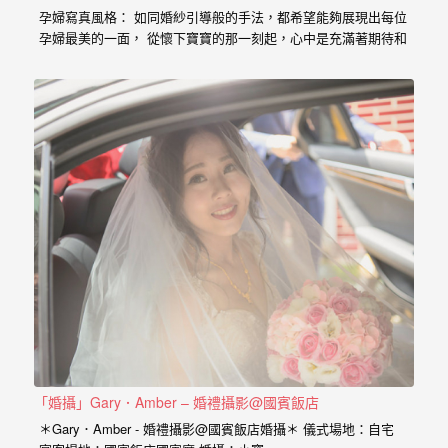
婚
孕婦寫真風格： 如同婚紗引導般的手法，都希望能夠展現出每位
孕婦最美的一面， 從懷下寶寶的那一刻起，心中是充滿著期待和
攝、
喜悅， 那種幸福的感受與拍婚紗的美亦是截然不同， 從婚紗、
婚
婚禮、孕婦寫真、新生兒寫真到家庭寫真， 人生每個難忘的時
刻，都是值得紀錄的過程。 預約孕婦寫真請點選 服務內容：
禮
攝影小寶…
攝
影、
婚
禮
紀
錄、
自
助
婚
「婚攝」Gary．Amber – 婚禮攝影@國賓飯店
紗、
＊Gary．Amber - 婚禮攝影@國賓飯店婚攝＊ 儀式場地：自宅
海