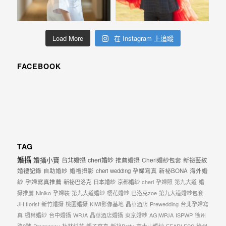
忘
的
一
Load More
在 Instagram 上追蹤
個
回
FACEBOOK
憶，
也
許
這
些
TAG
回
婚攝
婚攝小寶
台北婚攝
cheri婚紗
推薦婚攝
Cheri婚紗包套
新祕藝紋
憶
婚禮記錄
自助婚紗
婚禮攝影
cheri wedding
孕婦寫真
新祕BONA
海外婚
會
紗
孕婦寫真推薦
新祕巴洛克
日本婚紗
京都婚紗
cheri
孕婦照
第九大道
婚
隨
攝推薦
Niniko
孕婦裝
第九大道婚紗
櫻花婚紗
巴洛克zoe
第九大道婚紗包套
JH florist
新竹婚攝
桃園婚攝
KIWI影像基地
晶華酒店
Prewedding
台北孕婦寫
著
真
楓葉婚紗
台中婚攝
WPJA
晶華酒店婚攝
東京婚紗
AG|WPJA
ISPWP
徐州