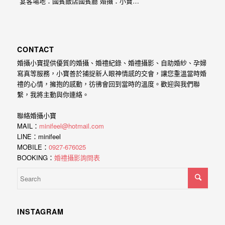
宴客場地：國賓飯店國賓廳 婚攝：小寶…
外
婚
紗
CONTACT
婚
婚攝小寶提供優質的婚攝、婚禮紀錄、婚禮攝影、自助婚紗、孕婦
攝
寫真等服務，小寶善於捕捉新人眼神情感的交會，讓您重溫當時婚
禮的心情，擁抱的感動，彷彿會回到當時的溫度。歡迎與我們聯
等
繫，我將主動與你連絡。
服
務。
聯絡婚攝小寶
MAIL：
minifeel@hotmail.com
豐
LINE：minifeel
富
MOBILE：
0927-676025
BOOKING：
婚禮攝影詢問表
的
婚
攝
經
INSTAGRAM