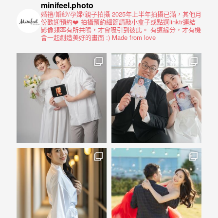
驗，
minifeel.photo
每
婚禮/婚紗/孕婦/親子拍攝
2025年上半年拍攝已滿，其他月
份歡迎預約❤️
拍攝預約細節請敲小盒子或點選linktr連結
場
影像頻率有所共鳴，才會吸引到彼此。
有這緣分，才有機
會一起創造美好的畫面 :)
Made from love
婚
禮，
都
是
每
個
新
娘
心
中
最
難