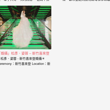
的心情、老公闖關完看見妳穿白紗的
的一面， 從懷下寶寶的那一刻起
神情、新娘在房間內等待的表情、在
中是充滿著期待和喜悅， 那種幸
場所有客人的祝福， 我喜歡用這些畫
感受與拍婚紗的美亦是截然不同，
面來完成一篇讓你感動的故事。 在婚
婚紗、婚禮、孕婦寫真、新生兒
禮拍攝上，小寶擅於捕捉眼神情感的
到家庭寫真， 人生每個難忘的時
交會， 當你們眼神專注的方向，是重
都是值得紀錄的過程。 預約孕婦
溫當時婚禮的心情， 擁抱的感動，彷
請點選 服務內容： 攝影小寶…
彿會回到當時的溫度，同時也是屬於
每對新人的婚禮故事。 服務內容：
主攝小寶…
「婚攝」松彥．姿蓉 – 新竹喜來登
＊松彥．姿蓉 - 新竹喜來登婚攝＊
eremony：新竹喜來登 Location：新
喜來登 Photographer：小寶…