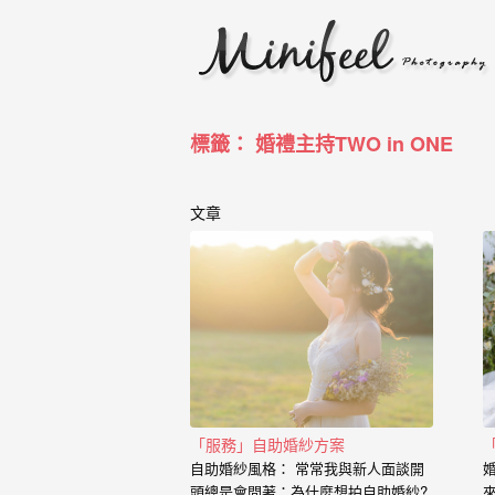
婚
攝
小
寶
標籤： 婚禮主持TWO in ONE
-
婚
文章
禮
攝
影
｜
自
「服務」自助婚紗方案
助
自助婚紗風格： 常常我與新人面談開
頭總是會問著：為什麼想拍自助婚紗?