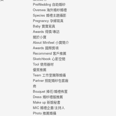
PreWedding 自助婚紗
，心
Oversea 海外婚紗婚禮
福的
Species 婚禮主題攝影
 從
Pregnancy 孕婦寫真
寫真
Baby 寶寶寫真
刻，
Awards 得獎/專訪
寫真
關於小寶
About Minifeel 小寶簡介
Awards 國際獎項
Recommend 客戶推薦
Sketchbook 心影空間
Tool 使用器材
優質推薦
Team 工作室團隊婚攝
Partner 搭配婚紗包套廠
商
Bouquet 捧花/婚禮佈置
Dress 婚紗禮服推薦
Make up 新娘秘書
MIC 婚禮企畫/主持人
Photo 推薦婚攝