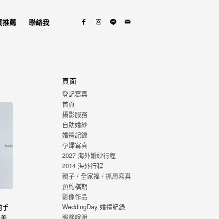
質推薦
聯絡我
頁面
登記寫真
首頁
攝影服務
自助婚紗
婚禮記錄
孕婦寫真
2027 海外婚紗行程
2014 海外行程
親子 / 全家福 / 抓周寫真
預約檔期
影像作品
WeddingDay 婚禮紀錄
的手
服務說明
最美