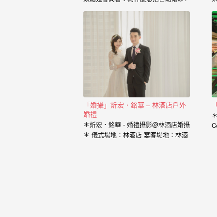
婚
也藉由這個開場白，了解到新人的興
紗
趣、工作、交往的過程點滴， 我想傳
達給新人的是，一個有故事的自助婚
｜
紗， 一定是兩個人一起努力，去挑選
喜歡的景點、去思考你的服裝搭配，
婚
甚至是你的廠商名單， 我希望能夠參
與你們的故事，並且成為這動人故事
禮
的推手。 充滿了自己特色的風格婚紗
攝
從一早起床的居家風格到那別有特色
的民宿， 也拍過那一起走過的校園小
「婚攝」炘宏．銘華 – 林酒店戶外
影
徑， 還有那換上足球服就精神抖擻的
婚禮
新郎， 生存遊戲在那平常就熱血活動
＊炘宏．銘華 - 婚禮攝影@林酒店婚攝
C
｜
的參與感， 那些天馬行空的畫面是新
＊ 儀式場地：林酒店 宴客場地：林酒
竹
人的美麗想像， 但是小寶總是希望能
婚
店 婚攝：小寶…
把那想像的畫面化做實際的影像， 拍
出屬於新人的故事，沒有別人可以取
攝
代的主角。 Minifeel…
推
薦