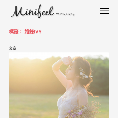
婚
攝
小
寶
標籤： 婚錄IVY
-
文章
婚
禮
攝
影
｜
自
助