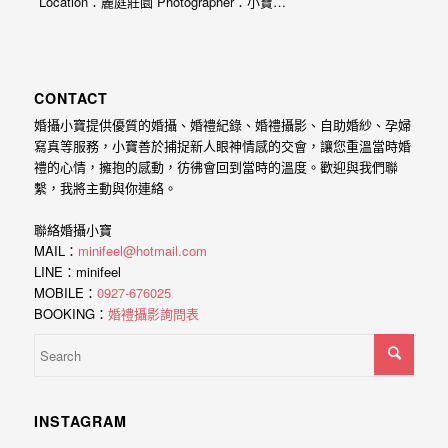
Location：麗庭莊園 Photographer：小寶…
外
婚
紗
CONTACT
婚
婚攝小寶提供優質的婚攝、婚禮紀錄、婚禮攝影、自助婚紗、孕婦
攝
寫真等服務，小寶善於捕捉新人眼神情感的交會，讓您重溫當時婚
禮的心情，擁抱的感動，彷彿會回到當時的溫度。歡迎與我們聯
等
繫，我將主動與你連絡。
服
務。
聯絡婚攝小寶
MAIL：
minifeel@hotmail.com
豐
LINE：minifeel
富
MOBILE：
0927-676025
BOOKING：
婚禮攝影詢問表
的
婚
攝
經
INSTAGRAM