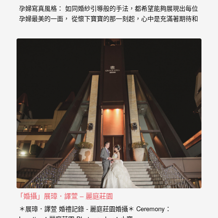
婚
孕婦寫真風格： 如同婚紗引導般的手法，都希望能夠展現出每位
孕婦最美的一面， 從懷下寶寶的那一刻起，心中是充滿著期待和
攝、
喜悅， 那種幸福的感受與拍婚紗的美亦是截然不同， 從婚紗、
婚
婚禮、孕婦寫真、新生兒寫真到家庭寫真， 人生每個難忘的時
刻，都是值得紀錄的過程。 預約孕婦寫真請點選 服務內容：
禮
攝影小寶…
攝
影、
婚
禮
紀
錄、
自
助
婚
「婚攝」展璋．譯萱 – 麗庭莊園
紗、
＊展璋．譯萱 婚禮記錄 - 麗庭莊園婚攝＊ Ceremony：
海