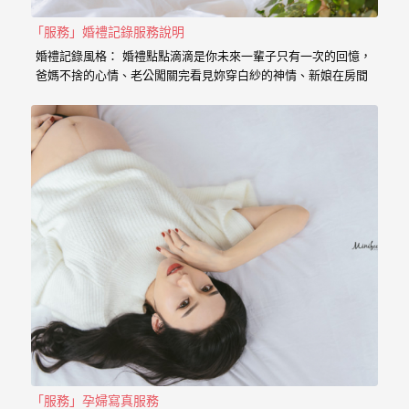
｜
孕
「服務」婚禮記錄服務說明
婚禮記錄風格： 婚禮點點滴滴是你未來一輩子只有一次的回憶，
婦
爸媽不捨的心情、老公闖關完看見妳穿白紗的神情、新娘在房間
內等待的表情、在場所有客人的祝福， 我喜歡用這些畫面來完成
寫
一篇讓你感動的故事。 在婚禮拍攝上，小寶擅於捕捉眼神情感的
真
交會， 當你們眼神專注的方向，是重溫當時婚禮的心情， 擁抱
的感動，彷彿會回到當時的溫度，同時也是屬於每對新人的婚禮
故事。 服務內容： 主攝小寶…
婚
攝
小
寶
提
供
優
質
的
「服務」孕婦寫真服務