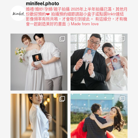
驗，
minifeel.photo
每
婚禮/婚紗/孕婦/親子拍攝
2025年上半年拍攝已滿，其他月
份歡迎預約❤️
拍攝預約細節請敲小盒子或點選linktr連結
場
影像頻率有所共鳴，才會吸引到彼此。
有這緣分，才有機
會一起創造美好的畫面 :)
Made from love
婚
禮，
都
是
每
個
新
娘
心
中
最
難