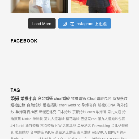
忘
的
一
Load More
在 Instagram 上追蹤
個
回
FACEBOOK
憶，
也
許
這
些
TAG
回
婚攝
婚攝小寶
台北婚攝
cheri婚紗
推薦婚攝
Cheri婚紗包套
新祕藝紋
憶
婚禮記錄
自助婚紗
婚禮攝影
cheri wedding
孕婦寫真
新祕BONA
海外婚
會
紗
孕婦寫真推薦
新祕巴洛克
日本婚紗
京都婚紗
cheri
孕婦照
第九大道
婚
隨
攝推薦
Niniko
孕婦裝
第九大道婚紗
櫻花婚紗
巴洛克zoe
第九大道婚紗包套
JH florist
新竹婚攝
桃園婚攝
KIWI影像基地
晶華酒店
Prewedding
台北孕婦寫
著
真
楓葉婚紗
台中婚攝
WPJA
晶華酒店婚攝
東京婚紗
AG|WPJA
ISPWP
徐州