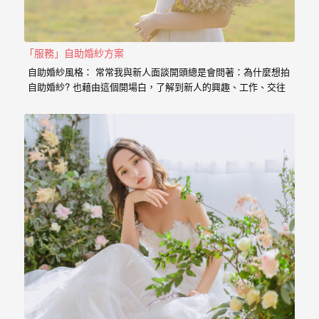
婚
紗
「服務」自助婚紗方案
｜
自助婚紗風格： 常常我與新人面談開頭總是會問著：為什麼想拍
婚
自助婚紗? 也藉由這個開場白，了解到新人的興趣、工作、交往
的過程點滴， 我想傳達給新人的是，一個有故事的自助婚紗，
禮
一定是兩個人一起努力，去挑選喜歡的景點、去思考你的服裝搭
配，甚至是你的廠商名單， 我希望能夠參與你們的故事，並且成
攝
為這動人故事的推手。 充滿了自己特色的風格婚紗 從一早起床
影
的居家風格到那別有特色的民宿， 也拍過那一起走過的校園小
徑， 還有那換上足球服就精神抖擻的新郎， 生存遊戲在那平常
｜
就熱血活動的參與感， 那些天馬行空的畫面是新人的美麗想像，
但是小寶總是希望能把那想像的畫面化做實際的影像， 拍出屬於
婚
新人的故事，沒有別人可以取代的主角。 Minifeel…
攝
推
薦