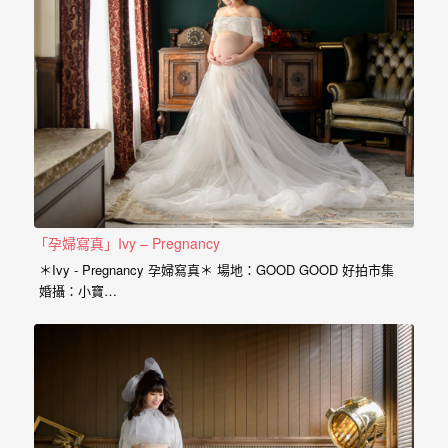
年
紀
慢
慢
的
消
逝，
但
是
「孕婦寫真」Ivy – Pregnancy
希
＊Ivy - Pregnancy 孕婦寫真＊ 場地：GOOD GOOD 好拍市集
婚攝：小寶…
望
藉
由
這
些