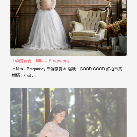
婚
攝
照
片，
能
夠
像
「孕婦寫真」Nita – Pregnancy
是
＊Nita - Pregnancy 孕婦寫真＊ 場地：GOOD GOOD 好拍市集
當
婚攝：小寶…
天
故
事
般
的
感