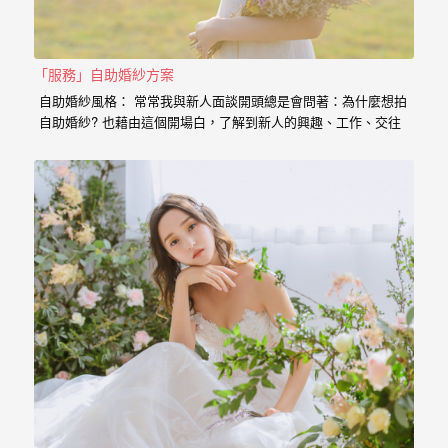
婚
紗
「服務」自助婚紗方案
｜
自助婚紗風格： 常常我與新人面談開頭總是會問著：為什麼想拍
婚
自助婚紗? 也藉由這個開場白，了解到新人的興趣、工作、交往
的過程點滴， 我想傳達給新人的是，一個有故事的自助婚紗，
禮
一定是兩個人一起努力，去挑選喜歡的景點、去思考你的服裝搭
配，甚至是你的廠商名單， 我希望能夠參與你們的故事，並且成
攝
為這動人故事的推手。 充滿了自己特色的風格婚紗 從一早起床
影
的居家風格到那別有特色的民宿， 也拍過那一起走過的校園小
徑， 還有那換上足球服就精神抖擻的新郎， 生存遊戲在那平常
｜
就熱血活動的參與感， 那些天馬行空的畫面是新人的美麗想像，
但是小寶總是希望能把那想像的畫面化做實際的影像， 拍出屬於
婚
新人的故事，沒有別人可以取代的主角。 Minifeel…
攝
推
薦