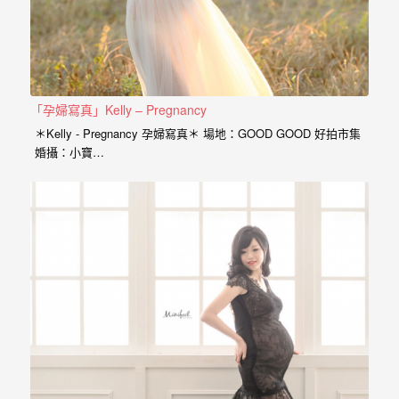
紗、
自
助
婚
紗、
「孕婦寫真」Kelly – Pregnancy
＊Kelly - Pregnancy 孕婦寫真＊ 場地：GOOD GOOD 好拍市集
婚
婚攝：小寶…
禮
攝
影、
孕
婦
寫
真
服
務，