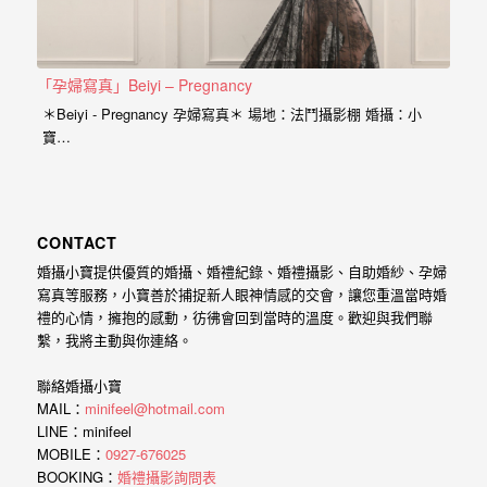
最
多
的
「孕婦寫真」Beiyi – Pregnancy
婚
＊Beiyi - Pregnancy 孕婦寫真＊ 場地：法鬥攝影棚 婚攝：小
攝
寶…
作
品
讓
CONTACT
你
婚攝小寶提供優質的婚攝、婚禮紀錄、婚禮攝影、自助婚紗、孕婦
寫真等服務，小寶善於捕捉新人眼神情感的交會，讓您重溫當時婚
選
禮的心情，擁抱的感動，彷彿會回到當時的溫度。歡迎與我們聯
擇。
繫，我將主動與你連絡。
聯絡婚攝小寶
MAIL：
minifeel@hotmail.com
LINE：minifeel
MOBILE：
0927-676025
BOOKING：
婚禮攝影詢問表