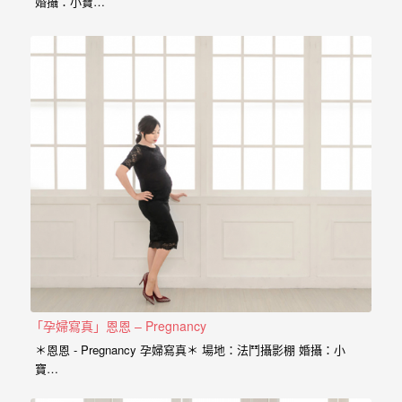
婚攝：小寶…
外
婚
紗
婚
攝
等
服
務。
豐
富
的
婚
「孕婦寫真」恩恩 – Pregnancy
攝
＊恩恩 - Pregnancy 孕婦寫真＊ 場地：法鬥攝影棚 婚攝：小
經
寶…