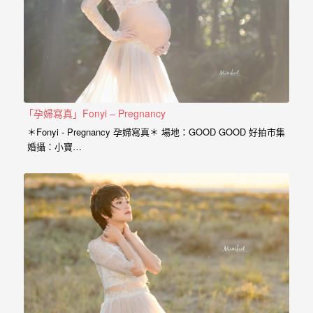
動
著
新
人。
我
們
「孕婦寫真」Fonyi – Pregnancy
提
＊Fonyi - Pregnancy 孕婦寫真＊ 場地：GOOD GOOD 好拍市集
供
婚攝：小寶…
最
完
整
的
海
外
婚