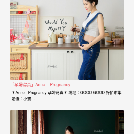
忘
的
一
個
回
憶，
也
許
這
些
「孕婦寫真」Anne – Pregnancy
回
＊Anne - Pregnancy 孕婦寫真＊ 場地：GOOD GOOD 好拍市集
憶
婚攝：小寶…
會
隨
著