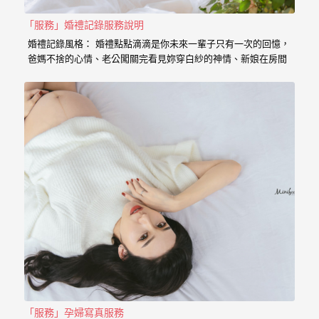
｜
孕
「服務」婚禮記錄服務說明
婚禮記錄風格： 婚禮點點滴滴是你未來一輩子只有一次的回憶，
婦
爸媽不捨的心情、老公闖關完看見妳穿白紗的神情、新娘在房間
內等待的表情、在場所有客人的祝福， 我喜歡用這些畫面來完成
寫
一篇讓你感動的故事。 在婚禮拍攝上，小寶擅於捕捉眼神情感的
真
交會， 當你們眼神專注的方向，是重溫當時婚禮的心情， 擁抱
的感動，彷彿會回到當時的溫度，同時也是屬於每對新人的婚禮
故事。 服務內容： 主攝小寶…
婚
攝
小
寶
提
供
優
質
的
「服務」孕婦寫真服務