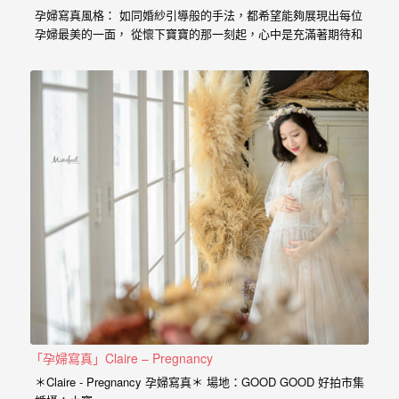
婚
孕婦寫真風格： 如同婚紗引導般的手法，都希望能夠展現出每位
孕婦最美的一面， 從懷下寶寶的那一刻起，心中是充滿著期待和
攝、
喜悅， 那種幸福的感受與拍婚紗的美亦是截然不同， 從婚紗、
婚
婚禮、孕婦寫真、新生兒寫真到家庭寫真， 人生每個難忘的時
刻，都是值得紀錄的過程。 預約孕婦寫真請點選 服務內容：
禮
攝影小寶…
攝
影、
婚
禮
紀
錄、
自
助
婚
「孕婦寫真」Claire – Pregnancy
紗、
＊Claire - Pregnancy 孕婦寫真＊ 場地：GOOD GOOD 好拍市集
海