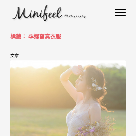
婚
攝
小
寶
標籤： 孕婦寫真衣服
-
文章
婚
禮
攝
影
｜
自
助