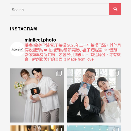
INSTAGRAM
minifeel.photo
婚禮/婚紗/孕婦/親子拍攝
2025年上半年拍攝已滿，其他月
份歡迎預約❤️
拍攝預約細節請敲小盒子或點選linktr連結
影像頻率有所共鳴，才會吸引到彼此。
有這緣分，才有機
會一起創造美好的畫面 :)
Made from love