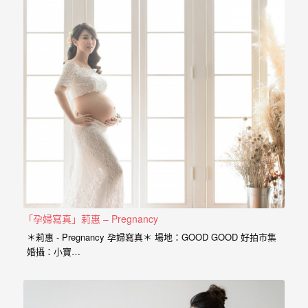
驗，
每
場
婚
禮，
都
是
每
個
新
娘
「孕婦寫真」莉惠 – Pregnancy
心
＊莉惠 - Pregnancy 孕婦寫真＊ 場地：GOOD GOOD 好拍市集
中
婚攝：小寶…
最
難