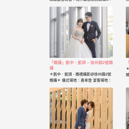
婚
也藉由這個開場白，了解到新人的興
紗
趣、工作、交往的過程點滴， 我想傳
達給新人的是，一個有故事的自助婚
｜
紗， 一定是兩個人一起努力，去挑選
喜歡的景點、去思考你的服裝搭配，
婚
甚至是你的廠商名單， 我希望能夠參
與你們的故事，並且成為這動人故事
禮
的推手。 充滿了自己特色的風格婚紗
攝
從一早起床的居家風格到那別有特色
的民宿， 也拍過那一起走過的校園小
「婚攝」凱中．凱琪 – 徐州路2號婚
影
徑， 還有那換上足球服就精神抖擻的
攝
新郎， 生存遊戲在那平常就熱血活動
＊凱中．凱琪 - 婚禮攝影@徐州路2號
｜
的參與感， 那些天馬行空的畫面是新
婚攝＊ 儀式場地：喜來登 宴客場地：
人的美麗想像， 但是小寶總是希望能
婚
徐州路2號 婚攝：小寶…
把那想像的畫面化做實際的影像， 拍
出屬於新人的故事，沒有別人可以取
攝
代的主角。 Minifeel…
推
薦