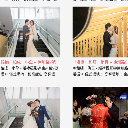
的心情、老公闖關完看見妳穿白紗的
的一面， 從懷下寶寶的那一刻起
神情、新娘在房間內等待的表情、在
中是充滿著期待和喜悅， 那種幸
場所有客人的祝福， 我喜歡用這些畫
感受與拍婚紗的美亦是截然不同，
面來完成一篇讓你感動的故事。 在婚
婚紗、婚禮、孕婦寫真、新生兒
禮拍攝上，小寶擅於捕捉眼神情感的
到家庭寫真， 人生每個難忘的時
交會， 當你們眼神專注的方向，是重
都是值得紀錄的過程。 預約孕婦
溫當時婚禮的心情， 擁抱的感動，彷
請點選 服務內容： 攝影小寶…
彿會回到當時的溫度，同時也是屬於
每對新人的婚禮故事。 服務內容：
主攝小寶…
「婚攝」柏成．小全 – 徐州路2號
「婚攝」和驤．侑真 – 徐州路2
＊柏成．小全 - 婚禮攝影@徐州路2號
＊和驤．侑真 - 婚禮攝影@徐州路
婚攝＊ 儀式場地：馥寓飯店 宴客場
婚攝＊ 儀式場地： 宴客場地：徐
地：徐州路2號 婚攝：小寶…
2號101廳 婚攝：小寶…