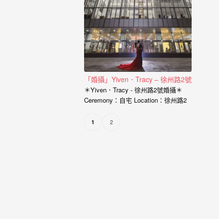
婚
攝、
婚
禮
攝
「婚攝」Yiven．Tracy – 徐州路2號
影、
＊Yiven．Tracy - 徐州路2號婚攝＊
婚
Ceremony：自宅 Location：徐州路2
號101廳 Photographer：小寶…
禮
2
1
紀
錄、
自
助
婚
紗、
海