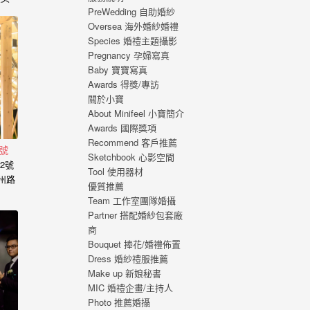
PreWedding 自助婚紗
，心
Oversea 海外婚紗婚禮
福的
Species 婚禮主題攝影
 從
Pregnancy 孕婦寫真
寫真
Baby 寶寶寫真
刻，
Awards 得獎/專訪
寫真
關於小寶
About Minifeel 小寶簡介
Awards 國際獎項
Recommend 客戶推薦
號
Sketchbook 心影空間
2號
Tool 使用器材
州路
優質推薦
Team 工作室團隊婚攝
Partner 搭配婚紗包套廠
商
Bouquet 捧花/婚禮佈置
Dress 婚紗禮服推薦
Make up 新娘秘書
MIC 婚禮企畫/主持人
Photo 推薦婚攝