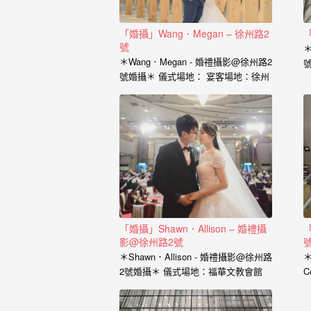
｜
孕
「婚攝」Wang．Megan – 徐州路2
「
號
婦
＊
＊Wang．Megan - 婚禮攝影@徐州路2
寫
號婚攝＊ 儀式場地： 宴客場地：徐州
徐
路2號101廳 婚攝：小寶…
真
婚
攝
小
寶
提
「婚攝」Shawn．Allison – 婚禮攝
「
供
影@徐州路2號
＊Shawn．Allison - 婚禮攝影@徐州路
＊
優
2號婚攝＊ 儀式場地：福華文教會館
C
質
宴客場地：徐州路2號2樓 婚攝：小
廳
寶…
的