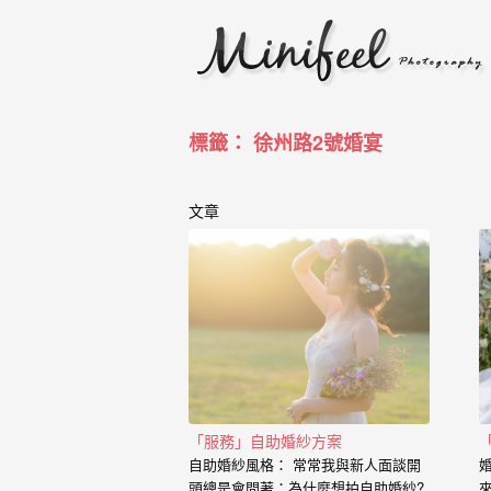
婚
攝
小
寶
標籤： 徐州路2號婚宴
-
婚
文章
禮
攝
影
｜
自
「服務」自助婚紗方案
助
自助婚紗風格： 常常我與新人面談開
頭總是會問著：為什麼想拍自助婚紗?