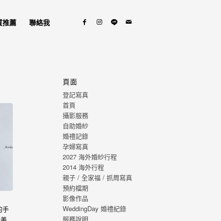
質推薦
聯絡我
頁面
登記寫真
首頁
攝影服務
自助婚紗
婚禮記錄
孕婦寫真
2027 海外婚紗行程
2014 海外行程
親子 / 全家福 / 抓周寫真
預約檔期
影像作品
WeddingDay 婚禮紀錄
的手
服務說明
最美