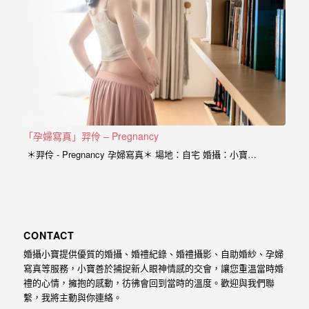
婚
攝
照
片，
能
夠
像
「孕婦寫真」羿伶 – Pregnancy
是
＊羿伶 - Pregnancy 孕婦寫真＊ 場地：自宅 婚攝：小寶…
當
天
故
事
CONTACT
般
婚攝小寶提供優質的婚攝、婚禮紀錄、婚禮攝影、自助婚紗、孕婦
的
寫真等服務，小寶善於捕捉新人眼神情感的交會，讓您重溫當時婚
禮的心情，擁抱的感動，彷彿會回到當時的溫度。歡迎與我們聯
感
繫，我將主動與你連絡。