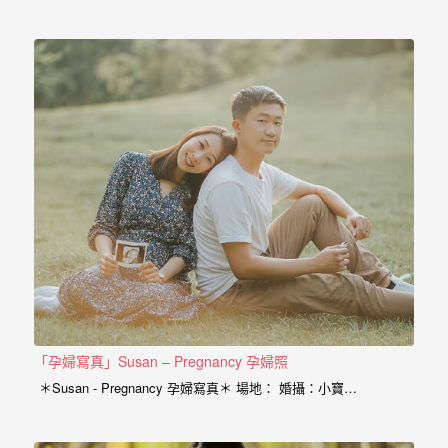
外
婚
紗
婚
攝
等
服
務。
豐
富
的
婚
「孕婦寫真」Susan – Pregnancy 孕婦照
攝
＊Susan - Pregnancy 孕婦寫真＊ 場地： 婚攝：小寶…
經