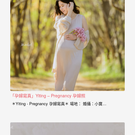
驗，
每
場
婚
禮，
都
是
每
個
新
娘
「孕婦寫真」Yiting – Pregnancy 孕婦照
心
＊Yiting - Pregnancy 孕婦寫真＊ 場地： 婚攝：小寶…
中
最
難