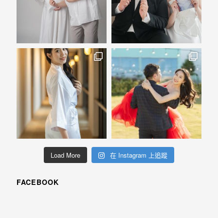
紗、
自
助
婚
紗、
婚
禮
攝
影、
孕
婦
Load More
在 Instagram 上追蹤
寫
真
FACEBOOK
服
務，