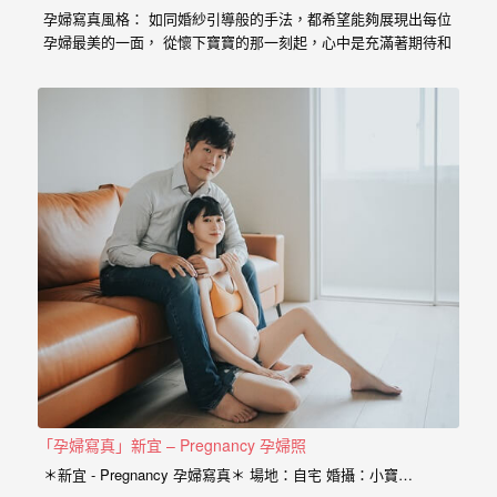
婚
孕婦寫真風格： 如同婚紗引導般的手法，都希望能夠展現出每位
孕婦最美的一面， 從懷下寶寶的那一刻起，心中是充滿著期待和
攝、
喜悅， 那種幸福的感受與拍婚紗的美亦是截然不同， 從婚紗、
婚
婚禮、孕婦寫真、新生兒寫真到家庭寫真， 人生每個難忘的時
刻，都是值得紀錄的過程。 預約孕婦寫真請點選 服務內容：
禮
攝影小寶…
攝
影、
婚
禮
紀
錄、
自
助
婚
「孕婦寫真」新宜 – Pregnancy 孕婦照
紗、
＊新宜 - Pregnancy 孕婦寫真＊ 場地：自宅 婚攝：小寶…
海