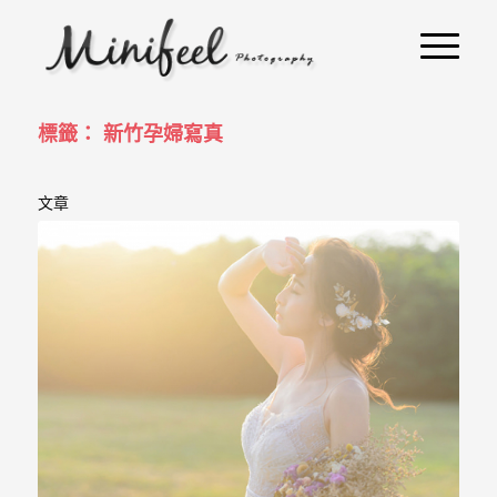
婚
攝
小
寶
標籤： 新竹孕婦寫真
-
文章
婚
禮
攝
影
｜
自
助