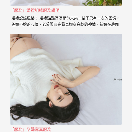
｜
孕
「服務」婚禮記錄服務說明
婚禮記錄風格： 婚禮點點滴滴是你未來一輩子只有一次的回憶，
婦
爸媽不捨的心情、老公闖關完看見妳穿白紗的神情、新娘在房間
內等待的表情、在場所有客人的祝福， 我喜歡用這些畫面來完成
寫
一篇讓你感動的故事。 在婚禮拍攝上，小寶擅於捕捉眼神情感的
真
交會， 當你們眼神專注的方向，是重溫當時婚禮的心情， 擁抱
的感動，彷彿會回到當時的溫度，同時也是屬於每對新人的婚禮
故事。 服務內容： 主攝小寶…
婚
攝
小
寶
提
供
優
質
的
「服務」孕婦寫真服務