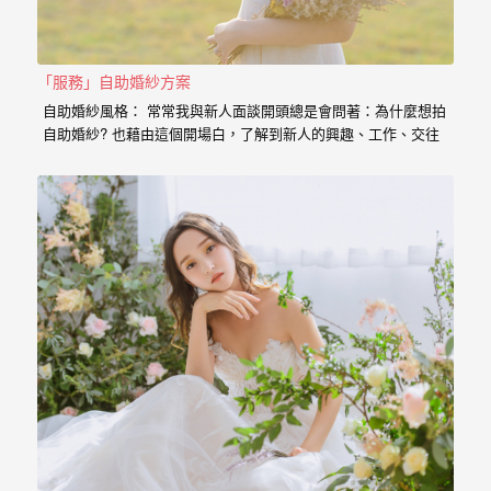
婚
紗
「服務」自助婚紗方案
｜
自助婚紗風格： 常常我與新人面談開頭總是會問著：為什麼想拍
婚
自助婚紗? 也藉由這個開場白，了解到新人的興趣、工作、交往
的過程點滴， 我想傳達給新人的是，一個有故事的自助婚紗，
禮
一定是兩個人一起努力，去挑選喜歡的景點、去思考你的服裝搭
配，甚至是你的廠商名單， 我希望能夠參與你們的故事，並且成
攝
為這動人故事的推手。 充滿了自己特色的風格婚紗 從一早起床
影
的居家風格到那別有特色的民宿， 也拍過那一起走過的校園小
徑， 還有那換上足球服就精神抖擻的新郎， 生存遊戲在那平常
｜
就熱血活動的參與感， 那些天馬行空的畫面是新人的美麗想像，
但是小寶總是希望能把那想像的畫面化做實際的影像， 拍出屬於
婚
新人的故事，沒有別人可以取代的主角。 Minifeel…
攝
推
薦