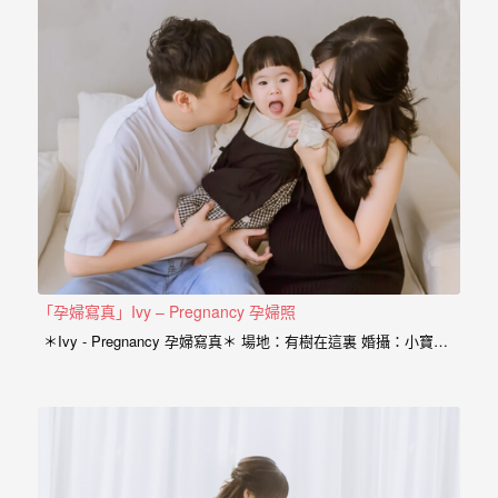
忘
的
一
個
回
憶，
也
許
這
些
「孕婦寫真」Ivy – Pregnancy 孕婦照
回
＊Ivy - Pregnancy 孕婦寫真＊ 場地：有樹在這裏 婚攝：小寶…
憶
會
隨
著