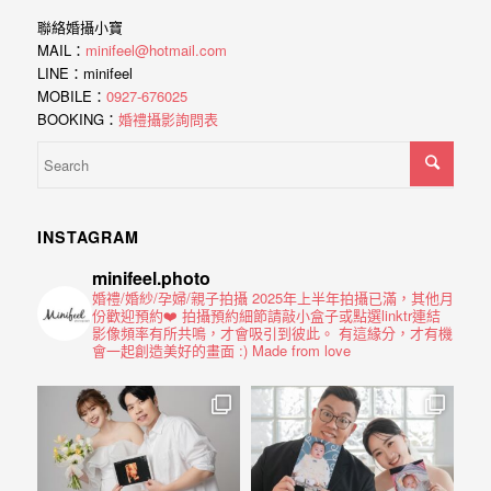
動
聯絡婚攝小寶
著
MAIL：
minifeel@hotmail.com
新
LINE：minifeel
MOBILE：
0927-676025
人。
BOOKING：
婚禮攝影詢問表
我
們
提
供
INSTAGRAM
最
minifeel.photo
完
婚禮/婚紗/孕婦/親子拍攝
2025年上半年拍攝已滿，其他月
份歡迎預約❤️
拍攝預約細節請敲小盒子或點選linktr連結
整
影像頻率有所共鳴，才會吸引到彼此。
有這緣分，才有機
會一起創造美好的畫面 :)
Made from love
的
海
外
婚