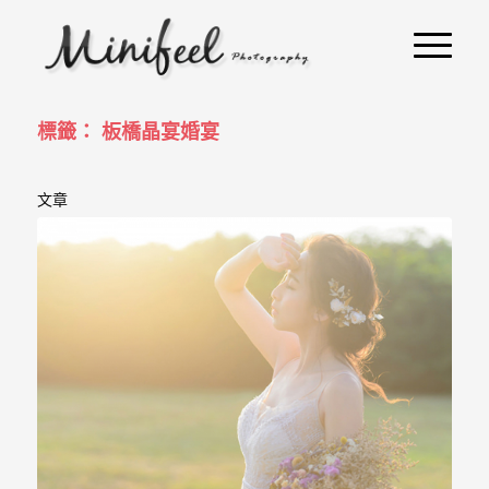
婚
攝
小
寶
標籤： 板橋晶宴婚宴
-
文章
婚
禮
攝
影
｜
自
助