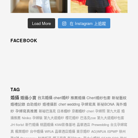
忘
的
一
Load More
在 Instagram 上追蹤
個
回
FACEBOOK
憶，
也
許
這
些
TAG
回
婚攝
婚攝小寶
台北婚攝
cheri婚紗
推薦婚攝
Cheri婚紗包套
新祕藝紋
憶
婚禮記錄
自助婚紗
婚禮攝影
cheri wedding
孕婦寫真
新祕BONA
海外婚
會
紗
孕婦寫真推薦
新祕巴洛克
日本婚紗
京都婚紗
cheri
孕婦照
第九大道
婚
隨
攝推薦
Niniko
孕婦裝
第九大道婚紗
櫻花婚紗
巴洛克zoe
第九大道婚紗包套
JH florist
新竹婚攝
桃園婚攝
KIWI影像基地
晶華酒店
Prewedding
台北孕婦寫
著
真
楓葉婚紗
台中婚攝
WPJA
晶華酒店婚攝
東京婚紗
AG|WPJA
ISPWP
徐州