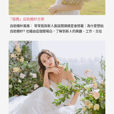
婚
紗
「服務」自助婚紗方案
｜
自助婚紗風格： 常常我與新人面談開頭總是會問著：為什麼想拍
婚
自助婚紗? 也藉由這個開場白，了解到新人的興趣、工作、交往
的過程點滴， 我想傳達給新人的是，一個有故事的自助婚紗，
禮
一定是兩個人一起努力，去挑選喜歡的景點、去思考你的服裝搭
配，甚至是你的廠商名單， 我希望能夠參與你們的故事，並且成
攝
為這動人故事的推手。 充滿了自己特色的風格婚紗 從一早起床
影
的居家風格到那別有特色的民宿， 也拍過那一起走過的校園小
徑， 還有那換上足球服就精神抖擻的新郎， 生存遊戲在那平常
｜
就熱血活動的參與感， 那些天馬行空的畫面是新人的美麗想像，
但是小寶總是希望能把那想像的畫面化做實際的影像， 拍出屬於
婚
新人的故事，沒有別人可以取代的主角。 Minifeel…
攝
推
薦