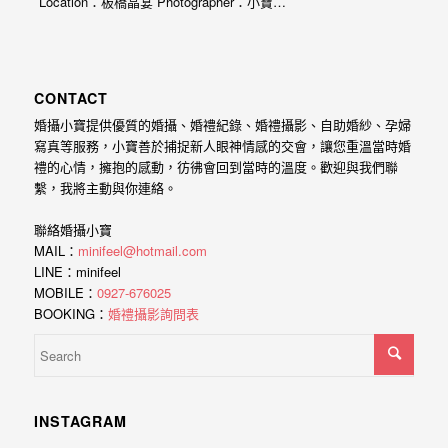
Location：板橋晶宴 Photographer：小寶…
外
婚
紗
CONTACT
婚
婚攝小寶提供優質的婚攝、婚禮紀錄、婚禮攝影、自助婚紗、孕婦
攝
寫真等服務，小寶善於捕捉新人眼神情感的交會，讓您重溫當時婚
禮的心情，擁抱的感動，彷彿會回到當時的溫度。歡迎與我們聯
等
繫，我將主動與你連絡。
服
務。
聯絡婚攝小寶
MAIL：
minifeel@hotmail.com
豐
LINE：minifeel
富
MOBILE：
0927-676025
BOOKING：
婚禮攝影詢問表
的
婚
攝
經
INSTAGRAM