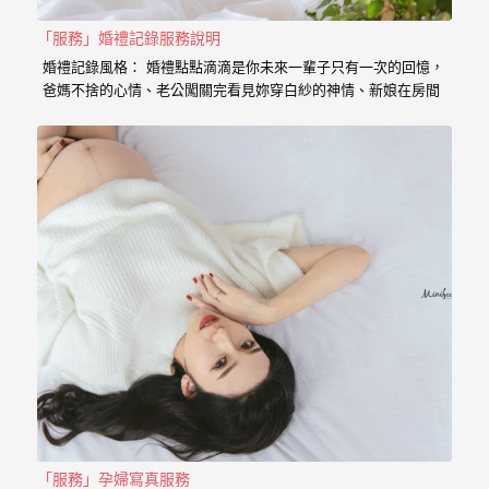
｜
孕
「服務」婚禮記錄服務說明
婚禮記錄風格： 婚禮點點滴滴是你未來一輩子只有一次的回憶，
婦
爸媽不捨的心情、老公闖關完看見妳穿白紗的神情、新娘在房間
內等待的表情、在場所有客人的祝福， 我喜歡用這些畫面來完成
寫
一篇讓你感動的故事。 在婚禮拍攝上，小寶擅於捕捉眼神情感的
真
交會， 當你們眼神專注的方向，是重溫當時婚禮的心情， 擁抱
的感動，彷彿會回到當時的溫度，同時也是屬於每對新人的婚禮
故事。 服務內容： 主攝小寶…
婚
攝
小
寶
提
供
優
質
的
「服務」孕婦寫真服務