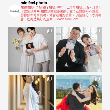
驗，
minifeel.photo
每
婚禮/婚紗/孕婦/親子拍攝
2025年上半年拍攝已滿，其他月
份歡迎預約❤️
拍攝預約細節請敲小盒子或點選linktr連結
場
影像頻率有所共鳴，才會吸引到彼此。
有這緣分，才有機
會一起創造美好的畫面 :)
Made from love
婚
禮，
都
是
每
個
新
娘
心
中
最
難