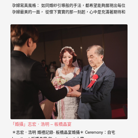
婚
孕婦寫真風格： 如同婚紗引導般的手法，都希望能夠展現出每位
孕婦最美的一面， 從懷下寶寶的那一刻起，心中是充滿著期待和
攝、
喜悅， 那種幸福的感受與拍婚紗的美亦是截然不同， 從婚紗、
婚
婚禮、孕婦寫真、新生兒寫真到家庭寫真， 人生每個難忘的時
刻，都是值得紀錄的過程。 預約孕婦寫真請點選 服務內容：
禮
攝影小寶…
攝
影、
婚
禮
紀
錄、
自
助
婚
「婚攝」志宏．浩明 – 板橋晶宴
紗、
＊志宏．浩明 婚禮記錄- 板橋晶宴婚攝＊ Ceremony：自宅
海