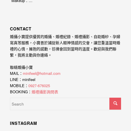
Makeup：…
外
婚
紗
CONTACT
婚
婚攝小寶提供優質的婚攝、婚禮紀錄、婚禮攝影、自助婚紗、孕婦
攝
寫真等服務，小寶善於捕捉新人眼神情感的交會，讓您重溫當時婚
禮的心情，擁抱的感動，彷彿會回到當時的溫度。歡迎與我們聯
等
繫，我將主動與你連絡。
服
務。
聯絡婚攝小寶
MAIL：
minifeel@hotmail.com
豐
LINE：minifeel
富
MOBILE：
0927-676025
BOOKING：
婚禮攝影詢問表
的
婚
攝
經
INSTAGRAM