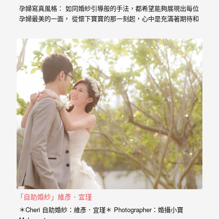
婚
孕婦寫真風格： 如同婚紗引導般的手法，都希望能夠展現出每位
孕婦最美的一面， 從懷下寶寶的那一刻起，心中是充滿著期待和
攝、
喜悅， 那種幸福的感受與拍婚紗的美亦是截然不同， 從婚紗、
婚
婚禮、孕婦寫真、新生兒寫真到家庭寫真， 人生每個難忘的時
刻，都是值得紀錄的過程。 預約孕婦寫真請點選 服務內容：
禮
攝影小寶…
攝
影、
婚
禮
紀
錄、
自
助
婚
「自助婚紗」維彥．宜瑾
紗、
＊Cheri 自助婚紗：維彥．宜瑾＊ Photographer：婚攝小寶
海