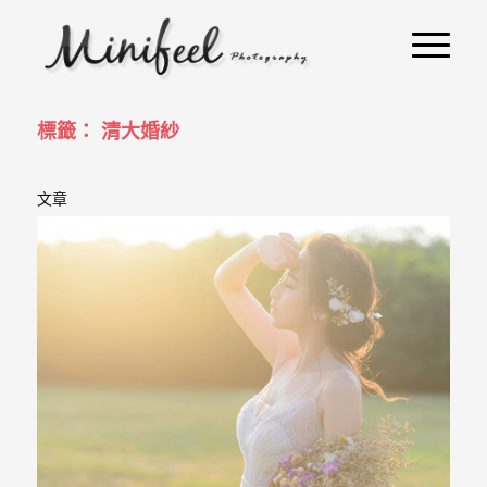
婚
攝
小
寶
標籤： 清大婚紗
-
文章
婚
禮
攝
影
｜
自
助