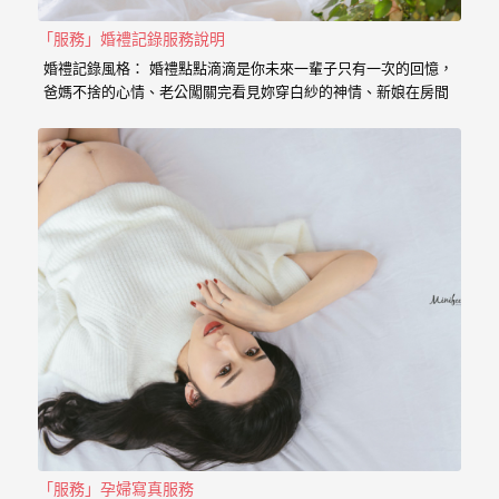
｜
孕
「服務」婚禮記錄服務說明
婚禮記錄風格： 婚禮點點滴滴是你未來一輩子只有一次的回憶，
婦
爸媽不捨的心情、老公闖關完看見妳穿白紗的神情、新娘在房間
內等待的表情、在場所有客人的祝福， 我喜歡用這些畫面來完成
寫
一篇讓你感動的故事。 在婚禮拍攝上，小寶擅於捕捉眼神情感的
真
交會， 當你們眼神專注的方向，是重溫當時婚禮的心情， 擁抱
的感動，彷彿會回到當時的溫度，同時也是屬於每對新人的婚禮
故事。 服務內容： 主攝小寶…
婚
攝
小
寶
提
供
優
質
的
「服務」孕婦寫真服務