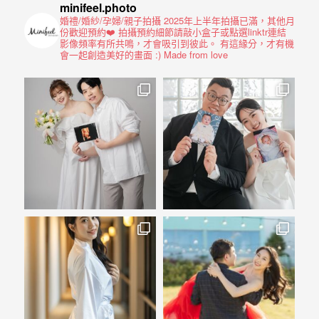
驗，
minifeel.photo
每
婚禮/婚紗/孕婦/親子拍攝
2025年上半年拍攝已滿，其他月
份歡迎預約❤️
拍攝預約細節請敲小盒子或點選linktr連結
場
影像頻率有所共鳴，才會吸引到彼此。
有這緣分，才有機
會一起創造美好的畫面 :)
Made from love
婚
禮，
都
是
每
個
新
娘
心
中
最
難