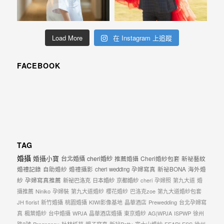
忘
的
一
Load More
在 Instagram 上追蹤
個
回
FACEBOOK
憶，
也
許
這
些
TAG
回
婚攝
婚攝小寶
台北婚攝
cheri婚紗
推薦婚攝
Cheri婚紗包套
新祕藝紋
憶
婚禮記錄
自助婚紗
婚禮攝影
cheri wedding
孕婦寫真
新祕BONA
海外婚
會
紗
孕婦寫真推薦
新祕巴洛克
日本婚紗
京都婚紗
cheri
孕婦照
第九大道
婚
隨
攝推薦
Niniko
孕婦裝
第九大道婚紗
櫻花婚紗
巴洛克zoe
第九大道婚紗包套
JH florist
新竹婚攝
桃園婚攝
KIWI影像基地
晶華酒店
Prewedding
台北孕婦寫
著
真
楓葉婚紗
台中婚攝
WPJA
晶華酒店婚攝
東京婚紗
AG|WPJA
ISPWP
徐州