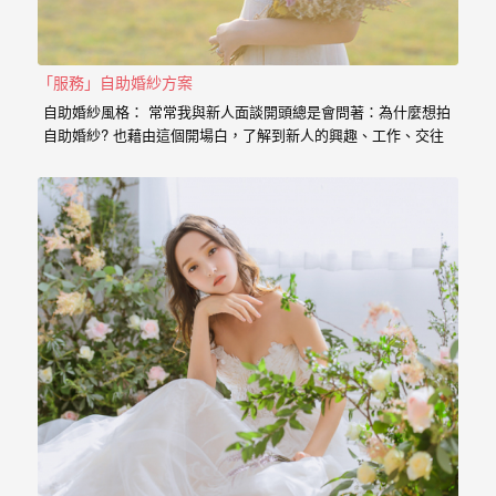
婚
紗
「服務」自助婚紗方案
｜
自助婚紗風格： 常常我與新人面談開頭總是會問著：為什麼想拍
婚
自助婚紗? 也藉由這個開場白，了解到新人的興趣、工作、交往
的過程點滴， 我想傳達給新人的是，一個有故事的自助婚紗，
禮
一定是兩個人一起努力，去挑選喜歡的景點、去思考你的服裝搭
配，甚至是你的廠商名單， 我希望能夠參與你們的故事，並且成
攝
為這動人故事的推手。 充滿了自己特色的風格婚紗 從一早起床
影
的居家風格到那別有特色的民宿， 也拍過那一起走過的校園小
徑， 還有那換上足球服就精神抖擻的新郎， 生存遊戲在那平常
｜
就熱血活動的參與感， 那些天馬行空的畫面是新人的美麗想像，
但是小寶總是希望能把那想像的畫面化做實際的影像， 拍出屬於
婚
新人的故事，沒有別人可以取代的主角。 Minifeel…
攝
推
薦