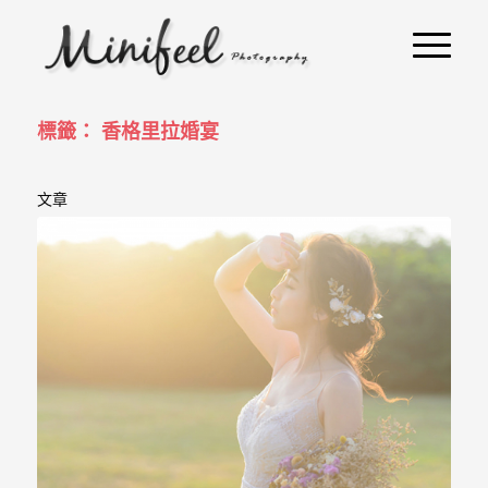
婚
攝
小
寶
標籤： 香格里拉婚宴
-
文章
婚
禮
攝
影
｜
自
助