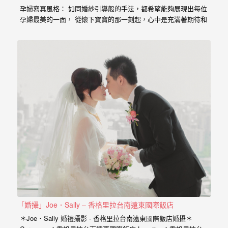
婚
孕婦寫真風格： 如同婚紗引導般的手法，都希望能夠展現出每位
孕婦最美的一面， 從懷下寶寶的那一刻起，心中是充滿著期待和
攝、
喜悅， 那種幸福的感受與拍婚紗的美亦是截然不同， 從婚紗、
婚
婚禮、孕婦寫真、新生兒寫真到家庭寫真， 人生每個難忘的時
刻，都是值得紀錄的過程。 預約孕婦寫真請點選 服務內容：
禮
攝影小寶…
攝
影、
婚
禮
紀
錄、
自
助
婚
「婚攝」Joe．Sally – 香格里拉台南遠東國際飯店
紗、
＊Joe．Sally 婚禮攝影 - 香格里拉台南遠東國際飯店婚攝＊
海