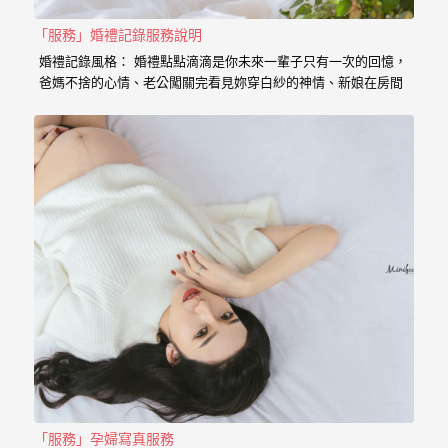
｜
孕
「服務」婚禮記錄服務說明
婚禮記錄風格： 婚禮點點滴滴是你未來一輩子只有一次的回憶，
婦
爸媽不捨的心情、老公闖關完看見妳穿白紗的神情、新娘在房間
內等待的表情、在場所有客人的祝福， 我喜歡用這些畫面來完成
寫
一篇讓你感動的故事。 在婚禮拍攝上，小寶擅於捕捉眼神情感的
真
交會， 當你們眼神專注的方向，是重溫當時婚禮的心情， 擁抱
的感動，彷彿會回到當時的溫度，同時也是屬於每對新人的婚禮
故事。 服務內容： 主攝小寶…
婚
攝
小
寶
提
供
優
質
的
「服務」孕婦寫真服務