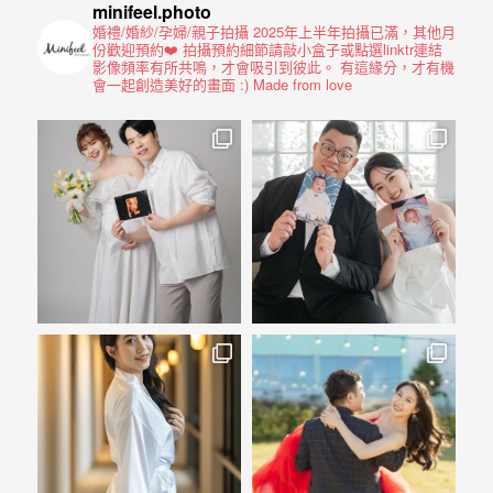
驗，
minifeel.photo
每
婚禮/婚紗/孕婦/親子拍攝
2025年上半年拍攝已滿，其他月
份歡迎預約❤️
拍攝預約細節請敲小盒子或點選linktr連結
場
影像頻率有所共鳴，才會吸引到彼此。
有這緣分，才有機
會一起創造美好的畫面 :)
Made from love
婚
禮，
都
是
每
個
新
娘
心
中
最
難