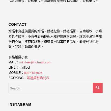
Ceremony：香格里拉台南遠東國際飯店 Location：香格里拉台
外
南遠東國際飯店 Photographer：小寶…
婚
紗
CONTACT
婚
婚攝小寶提供優質的婚攝、婚禮紀錄、婚禮攝影、自助婚紗、孕婦
攝
寫真等服務，小寶善於捕捉新人眼神情感的交會，讓您重溫當時婚
禮的心情，擁抱的感動，彷彿會回到當時的溫度。歡迎與我們聯
等
繫，我將主動與你連絡。
服
務。
聯絡婚攝小寶
MAIL：
minifeel@hotmail.com
豐
LINE：minifeel
富
MOBILE：
0927-676025
BOOKING：
婚禮攝影詢問表
的
婚
攝
經
INSTAGRAM