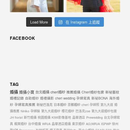
忘
的
一
Load More
在 Instagram 上追蹤
個
回
FACEBOOK
憶，
也
許
這
些
TAG
回
婚攝
婚攝小寶
台北婚攝
cheri婚紗
推薦婚攝
Cheri婚紗包套
新祕藝紋
憶
婚禮記錄
自助婚紗
婚禮攝影
cheri wedding
孕婦寫真
新祕BONA
海外婚
會
紗
孕婦寫真推薦
新祕巴洛克
日本婚紗
京都婚紗
cheri
孕婦照
第九大道
婚
隨
攝推薦
Niniko
孕婦裝
第九大道婚紗
櫻花婚紗
巴洛克zoe
第九大道婚紗包套
JH florist
新竹婚攝
桃園婚攝
KIWI影像基地
晶華酒店
Prewedding
台北孕婦寫
著
真
楓葉婚紗
台中婚攝
WPJA
晶華酒店婚攝
東京婚紗
AG|WPJA
ISPWP
徐州