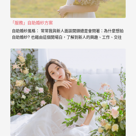
婚
紗
「服務」自助婚紗方案
｜
自助婚紗風格： 常常我與新人面談開頭總是會問著：為什麼想拍
婚
自助婚紗? 也藉由這個開場白，了解到新人的興趣、工作、交往
的過程點滴， 我想傳達給新人的是，一個有故事的自助婚紗，
禮
一定是兩個人一起努力，去挑選喜歡的景點、去思考你的服裝搭
配，甚至是你的廠商名單， 我希望能夠參與你們的故事，並且成
攝
為這動人故事的推手。 充滿了自己特色的風格婚紗 從一早起床
影
的居家風格到那別有特色的民宿， 也拍過那一起走過的校園小
徑， 還有那換上足球服就精神抖擻的新郎， 生存遊戲在那平常
｜
就熱血活動的參與感， 那些天馬行空的畫面是新人的美麗想像，
但是小寶總是希望能把那想像的畫面化做實際的影像， 拍出屬於
婚
新人的故事，沒有別人可以取代的主角。 Minifeel…
攝
推
薦