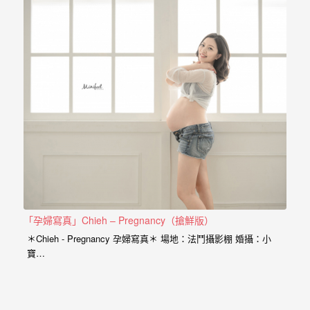
驗，
每
場
婚
禮，
都
是
每
個
新
娘
「孕婦寫真」Chieh – Pregnancy（搶鮮版）
心
＊Chieh - Pregnancy 孕婦寫真＊ 場地：法鬥攝影棚 婚攝：小
中
寶…
最
難