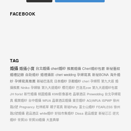
婚
攝
FACEBOOK
照
片，
能
夠
像
TAG
是
婚攝
婚攝小寶
台北婚攝
cheri婚紗
推薦婚攝
Cheri婚紗包套
新祕藝紋
當
婚禮記錄
自助婚紗
婚禮攝影
cheri wedding
孕婦寫真
新祕BONA
海外婚
天
紗
孕婦寫真推薦
新祕巴洛克
日本婚紗
京都婚紗
cheri
孕婦照
第九大道
婚
故
攝推薦
Niniko
孕婦裝
第九大道婚紗
櫻花婚紗
巴洛克zoe
第九大道婚紗包套
JH florist
新竹婚攝
桃園婚攝
KIWI影像基地
晶華酒店
Prewedding
台北孕婦寫
事
真
楓葉婚紗
台中婚攝
WPJA
晶華酒店婚攝
東京婚紗
AG|WPJA
ISPWP
徐州
般
路2號
Pregnancy
杜林紙草
親子寫真
新祕Patty
富士山婚紗
FEARLESS
徐州
的
路2號婚攝
君品酒店
white婚紗
好拍市集婚紗
Diosa
君品婚宴
新祕芯芯
逆光
婚紗
世貿33
世貿33婚攝
大直典華
感