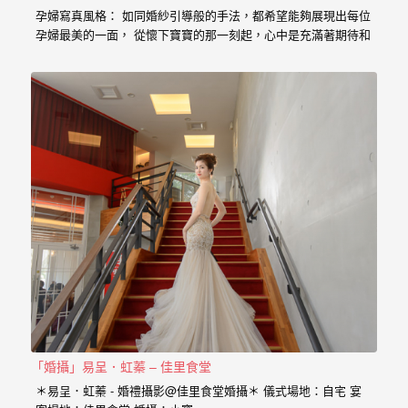
婚
孕婦寫真風格： 如同婚紗引導般的手法，都希望能夠展現出每位
孕婦最美的一面， 從懷下寶寶的那一刻起，心中是充滿著期待和
攝、
喜悅， 那種幸福的感受與拍婚紗的美亦是截然不同， 從婚紗、
婚
婚禮、孕婦寫真、新生兒寫真到家庭寫真， 人生每個難忘的時
刻，都是值得紀錄的過程。 預約孕婦寫真請點選 服務內容：
禮
攝影小寶…
攝
影、
婚
禮
紀
錄、
自
助
婚
「婚攝」易呈．虹蓁 – 佳里食堂
紗、
＊易呈．虹蓁 - 婚禮攝影@佳里食堂婚攝＊ 儀式場地：自宅 宴
海