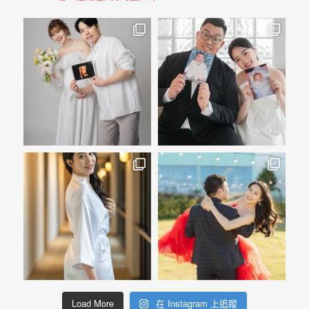
年
紀
慢
慢
的
消
逝，
但
是
希
望
藉
由
這
些
Load More
在 Instagram 上追蹤