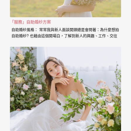
婚
紗
「服務」自助婚紗方案
｜
自助婚紗風格： 常常我與新人面談開頭總是會問著：為什麼想拍
婚
自助婚紗? 也藉由這個開場白，了解到新人的興趣、工作、交往
的過程點滴， 我想傳達給新人的是，一個有故事的自助婚紗，
禮
一定是兩個人一起努力，去挑選喜歡的景點、去思考你的服裝搭
配，甚至是你的廠商名單， 我希望能夠參與你們的故事，並且成
攝
為這動人故事的推手。 充滿了自己特色的風格婚紗 從一早起床
影
的居家風格到那別有特色的民宿， 也拍過那一起走過的校園小
徑， 還有那換上足球服就精神抖擻的新郎， 生存遊戲在那平常
｜
就熱血活動的參與感， 那些天馬行空的畫面是新人的美麗想像，
但是小寶總是希望能把那想像的畫面化做實際的影像， 拍出屬於
婚
新人的故事，沒有別人可以取代的主角。 Minifeel…
攝
推
薦