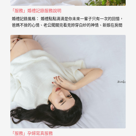
｜
孕
「服務」婚禮記錄服務說明
婚禮記錄風格： 婚禮點點滴滴是你未來一輩子只有一次的回憶，
婦
爸媽不捨的心情、老公闖關完看見妳穿白紗的神情、新娘在房間
內等待的表情、在場所有客人的祝福， 我喜歡用這些畫面來完成
寫
一篇讓你感動的故事。 在婚禮拍攝上，小寶擅於捕捉眼神情感的
真
交會， 當你們眼神專注的方向，是重溫當時婚禮的心情， 擁抱
的感動，彷彿會回到當時的溫度，同時也是屬於每對新人的婚禮
故事。 服務內容： 主攝小寶…
婚
攝
小
寶
提
供
優
質
的
「服務」孕婦寫真服務