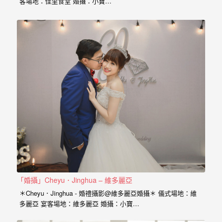
客場地：佳里食堂 婚攝：小寶…
外
婚
紗
婚
攝
等
服
務。
豐
富
的
婚
「婚攝」Cheyu．Jinghua – 維多麗亞
攝
＊Cheyu．Jinghua - 婚禮攝影@維多麗亞婚攝＊ 儀式場地：維
經
多麗亞 宴客場地：維多麗亞 婚攝：小寶…