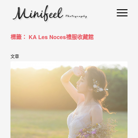
婚
攝
小
寶
標籤： KA Les Noces禮服收藏館
-
文章
婚
禮
攝
影
｜
自
助