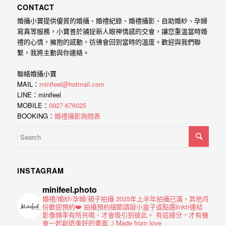
忘
CONTACT
的
婚攝小寶提供優質的婚攝、婚禮紀錄、婚禮攝影、自助婚紗、孕婦
一
寫真等服務，小寶善於捕捉新人眼神情感的交會，讓您重溫當時婚
個
禮的心情，擁抱的感動，彷彿會回到當時的溫度。歡迎與我們聯
繫，我將主動與你連絡。
回
憶，
聯絡婚攝小寶
MAIL：
minifeel@hotmail.com
也
LINE：minifeel
許
MOBILE：
0927-676025
BOOKING：
婚禮攝影詢問表
這
些
回
憶
INSTAGRAM
會
minifeel.photo
隨
婚禮/婚紗/孕婦/親子拍攝
2025年上半年拍攝已滿，其他月
份歡迎預約❤️
拍攝預約細節請敲小盒子或點選linktr連結
著
影像頻率有所共鳴，才會吸引到彼此。
有這緣分，才有機
會一起創造美好的畫面 :)
Made from love