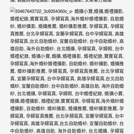
紗、
自
助
婚
紗、
婚
禮
攝
影、
孕
婦
寫
真
服
務，