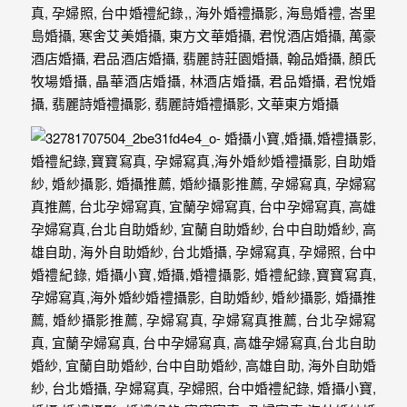
最
多
的
婚
攝
作
品
讓
你
選
擇。