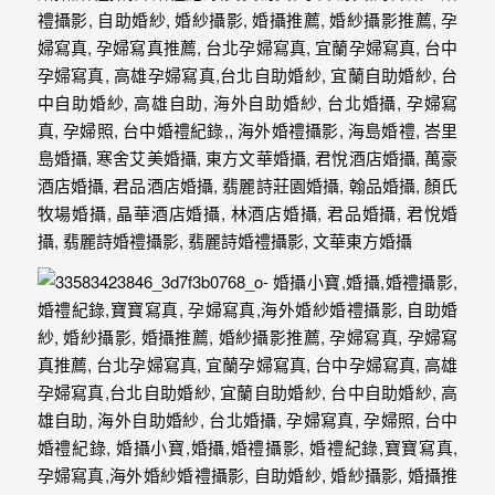
年
紀
慢
慢
的
消
逝，
但
是
希
望
藉
由
這
些