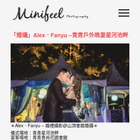
婚
攝
小
「婚攝」Alex．Fanyu –青青戶外晚宴星河池畔
寶
-
婚
禮
攝
影
｜
自
＊Alex．Fanyu – 婚禮攝影@山頂會館婚攝＊
助
儀式場地：青青星河池畔
宴客場地：青青食尚花園會館