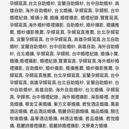
外
婚
紗
婚
攝
等
服
務。
豐
富
的
婚
攝
經