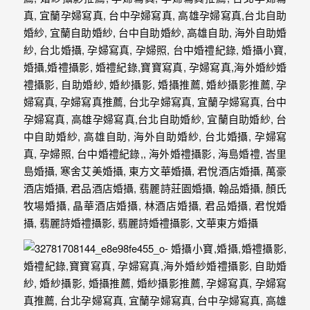
婚
攝、
婚
禮
攝
影、
婚
禮
紀
錄、
自
助
婚
紗、
海