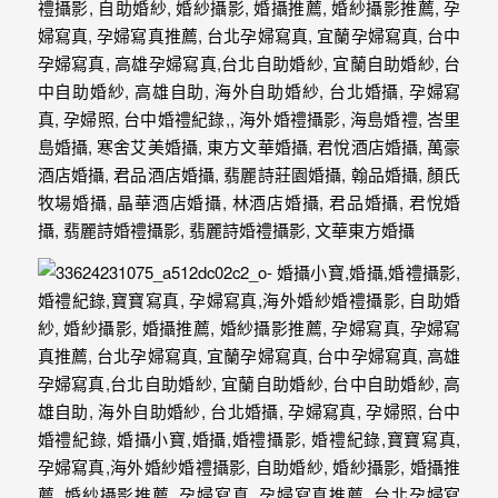
｜
孕
婦
寫
真
婚
攝
小
寶
提
供
優
質
的