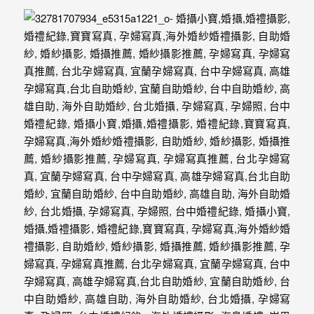
驗，
每
場
婚
禮，
都
是
每
個
新
娘
心
中
最
難