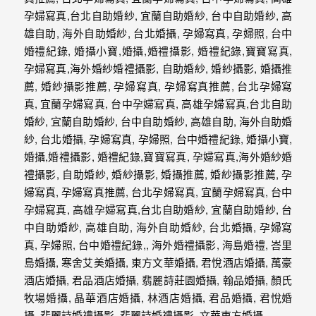
動
著
新
人。
我
們
提
供
最
完
整
的
海
外
婚