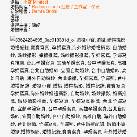
婚
婚攝：
小寶 Minifeel
婚攝助理：
Redcap-studio 紅帽子工作室：學承
新娘秘書：
Demi’s Bridal
紗
婚錄：
婚紗：
｜
婚禮主持：陳紀
婚禮佈置：
婚
禮
攝
影
｜
婚
攝
推
薦