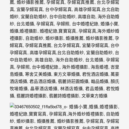
婚
攝
照
片，
能
夠
像
是
當
天
故
事
般
的
感