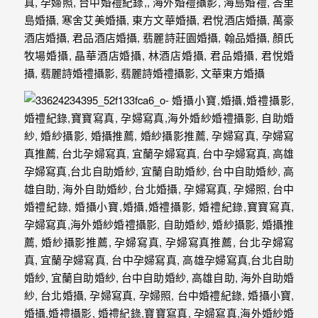
忘
的
一
個
回
憶，
也
許
這
些
回
憶
會
隨
著