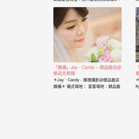
婚
也藉由這個開場白，了解到新人的興
紗
趣、工作、交往的過程點滴， 我想傳
達給新人的是，一個有故事的自助婚
｜
紗， 一定是兩個人一起努力，去挑選
喜歡的景點、去思考你的服裝搭配，
婚
甚至是你的廠商名單， 我希望能夠參
與你們的故事，並且成為這動人故事
禮
的推手。 充滿了自己特色的風格婚紗
攝
從一早起床的居家風格到那別有特色
的民宿， 也拍過那一起走過的校園小
「婚攝」Jay．Candy – 頤品飯店@
影
徑， 還有那換上足球服就精神抖擻的
新店北新館
搶
新郎， 生存遊戲在那平常就熱血活動
＊Jay．Candy - 婚禮攝影@頤品飯店
｜
的參與感， 那些天馬行空的畫面是新
婚攝＊ 儀式場地： 宴客場地：頤品飯
K
人的美麗想像， 但是小寶總是希望能
婚
店新店北新館 婚攝：小寶…
A
把那想像的畫面化做實際的影像， 拍
出屬於新人的故事，沒有別人可以取
攝
代的主角。 Minifeel…
推
薦