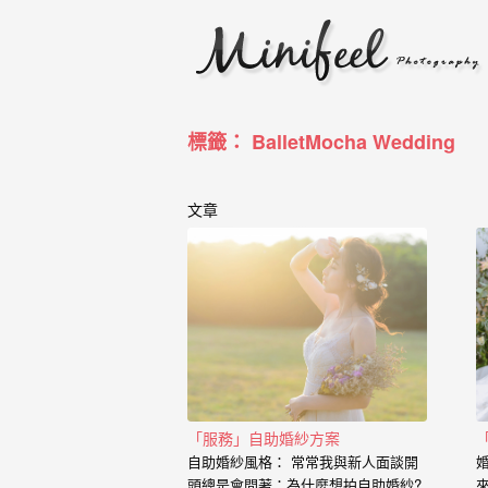
婚
攝
小
寶
標籤： BalletMocha Wedding
-
婚
文章
禮
攝
影
｜
自
「服務」自助婚紗方案
助
自助婚紗風格： 常常我與新人面談開
頭總是會問著：為什麼想拍自助婚紗?