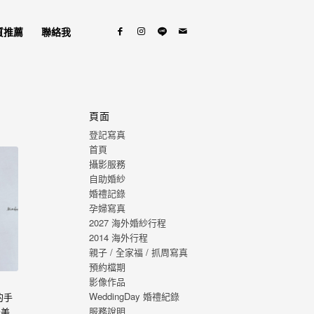
質推薦
聯絡我
頁面
登記寫真
首頁
攝影服務
自助婚紗
婚禮記錄
孕婦寫真
2027 海外婚紗行程
2014 海外行程
親子 / 全家福 / 抓周寫真
預約檔期
影像作品
WeddingDay 婚禮紀錄
的手
服務說明
最美