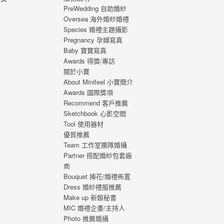
PreWedding 自助婚紗
，心
Oversea 海外婚紗婚禮
福的
Species 婚禮主題攝影
 從
Pregnancy 孕婦寫真
寫真
Baby 寶寶寫真
刻，
Awards 得獎/專訪
寫真
關於小寶
About Minifeel 小寶簡介
Awards 國際獎項
Recommend 客戶推薦
Sketchbook 心影空間
Tool 使用器材
優質推薦
Team 工作室團隊婚攝
Partner 搭配婚紗包套廠
商
Bouquet 捧花/婚禮佈置
Dress 婚紗禮服推薦
Make up 新娘秘書
MIC 婚禮企畫/主持人
Photo 推薦婚攝