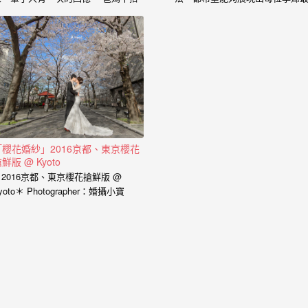
的心情、老公闖關完看見妳穿白紗的
的一面， 從懷下寶寶的那一刻起
神情、新娘在房間內等待的表情、在
中是充滿著期待和喜悅， 那種幸
場所有客人的祝福， 我喜歡用這些畫
感受與拍婚紗的美亦是截然不同，
面來完成一篇讓你感動的故事。 在婚
婚紗、婚禮、孕婦寫真、新生兒
禮拍攝上，小寶擅於捕捉眼神情感的
到家庭寫真， 人生每個難忘的時
交會， 當你們眼神專注的方向，是重
都是值得紀錄的過程。 預約孕婦
溫當時婚禮的心情， 擁抱的感動，彷
請點選 服務內容： 攝影小寶…
彿會回到當時的溫度，同時也是屬於
每對新人的婚禮故事。 服務內容：
主攝小寶…
「櫻花婚紗」2016京都、東京櫻花
鮮版 @ Kyoto
＊2016京都、東京櫻花搶鮮版 @
yoto＊ Photographer：婚攝小寶
ssistant…